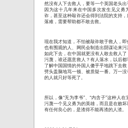
然没有人下去救人，要等一个英国老头出
因为这十几年来在中国多次发生见义勇
诈，甚至这种敲诈还会得到法院的支持，
落难，需要帮助都不敢去救。
现在我才知道，不怕被敲诈敢于救人，即
也有围观的人、网民会制造出阴谋论来污
如此下去，在中国就更没有人敢去救人了
污蔑，谁还愿意救人？有人落水，以后都
了解中国国情的外国人傻乎乎地跳下去救
劈头盖脑地骂一顿、被质疑一番。万一没
的人就只好等死了。
所以，像“无为李爷”、“内含子”这种人
污蔑一个见义勇为的英雄，而且是在败坏
有任何良心的，是渣得不能再渣的人渣。