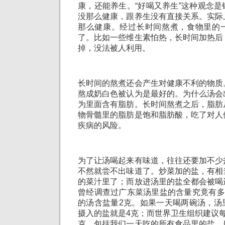
康，还能养生。“好喝又养生”这种观念
没那么健康，跟养生没有直接关系。实际
那么健康。经过长时间熬煮，食物里的
了。比如一些维生素怕热，长时间加热后
掉，没法被人利用。
长时间的熬煮还会产生对健康不利的物质
熬成奶白色被认为是最好的。为什么汤会
为里面含有脂肪。长时间熬煮之后，脂肪
物骨髓里的脂肪是饱和脂肪酸，吃了对人
疾病的风险。
为了让汤喝起来有味道，往往还要加不少
不然就尝不出味道了。炒菜加的盐，有相
的菜汁里了；而放进汤里的盐全都会被喝
曾经调查过广东菜汤里盐的含量究竟有多
的汤含盐量2克。如果一天喝两碗汤，汤
摄入的盐就是4克；而世界卫生组织建议
克，包括我们一天吃的所有食品里的盐。