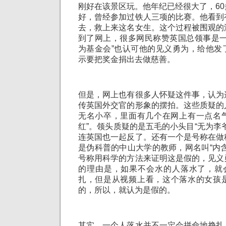
刚好在该景区玩。他年纪已经很大了，6
好，曾经参加过铁人三项的比赛。他看到
去，救上来这名女生。这个过程被围观的
到了网上，很多网民称赞英国总领事是一
为基金会”也认可他的见义勇为，给他发
示要把奖金捐出去做慈善。
但是，网上也有很多人怀疑这件事，认为
传英国外交官的形象的摆拍。这些质疑的
无名小卒，里面有几个在网上有一点名气
红”。领头质疑的是五毛的小头目“无为李
连英国也一起反了。还有一个是号称在做
是伪科普的中山大学的教师，网名叫“内
号称用科学的方法来证明这是假的，见义
的理由是，如果不会水的人落水了，就会
扎，但是从视频上看，这个落水的女孩
的，所以，就认为是假的。
其实，一个人落水并不一定会拼命地挣扎