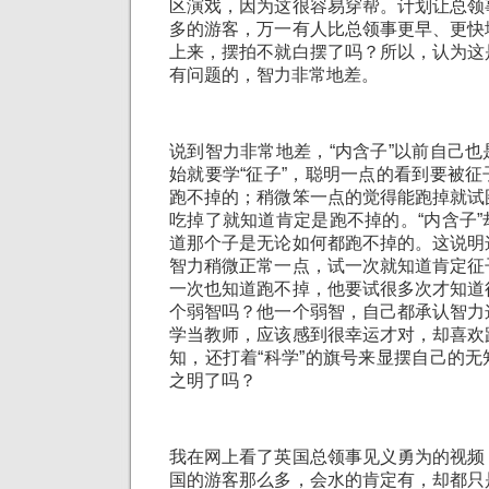
区演戏，因为这很容易穿帮。计划让总领
多的游客，万一有人比总领事更早、更快
上来，摆拍不就白摆了吗？所以，认为这
有问题的，智力非常地差。
说到智力非常地差，“内含子”以前自己
始就要学“征子”，聪明一点的看到要被
跑不掉的；稍微笨一点的觉得能跑掉就试
吃掉了就知道肯定是跑不掉的。“内含子
道那个子是无论如何都跑不掉的。这说明
智力稍微正常一点，试一次就知道肯定征
一次也知道跑不掉，他要试很多次才知道
个弱智吗？他一个弱智，自己都承认智力
学当教师，应该感到很幸运才对，却喜欢
知，还打着“科学”的旗号来显摆自己的
之明了吗？
我在网上看了英国总领事见义勇为的视频
国的游客那么多，会水的肯定有，却都只