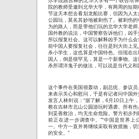
尔学院跟吉林的北华大学有一个联合培养
院的教师受邀到北华大学，有两周的短期
节这天本想去看划龙船比赛，但因为人太
公园玩，莫名其妙地被刺伤了。被刺伤的
为的路人，而是带他们玩的北华大学老师
国外教的说法，中国警察告诉他们，凶手
所以报复社会。这可以解释凶手为什么会
前中国人要报复社会，往往是到大街上见
杀小学生，这也算是中国特色。但现在出
国人，倒是很罕见，算是一个新事物。这
杀所谓洋鬼子的做法，可以说是当代义和
这个事件在美国很轰动，副总统、参议员
来表示关心和慰问，于是有记者问中国外
发言人林剑说：“据了解，6月10日上午
教在吉林市北山公园游玩时遇袭。所有伤
到妥善救治，均无生命危险。警方初步判
前正在进一步调查中。”“中国是世界上
一。中方一直并将继续采取有效措施，切
的安全。”