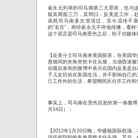
崔永元列举的司马南第三大罪状，也与这
疑其两面三刀，其辩曰：反美是工作，赴
虽然司马南多次澄清过，至今流传不
的“名言”，再经崔永元不停地传播，看
这个谣言是司马南受伤之后，轮子功媒体
【反美斗士司马南来美国探亲，在美国华
悬墙间的夹角突然卡住头颈，当场昏迷被
在随后发布的微博中表示在国内反美是自
子儿女目前在美国生活，并不影响自己的
己工作外的生活，希望网民区分开工作和
事实上，司马南在受伤后发的第一条微博是
月24日）：
【2012年1月20日晚，华盛顿国际机场
设任何防护的夹角突然卡住头颈。其后，