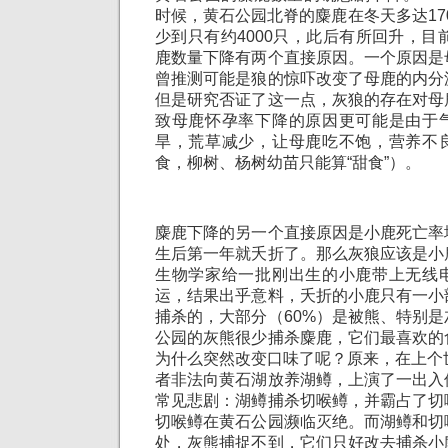
时候，黄石公园北脊的麋鹿在冬天多达170
少到只有约4000只，此后有所回升，目前
鹿数量下降有两个直接原因。一个原因是
曾推测可能是狼的惊吓改变了母鹿的内分
但是研究否证了这一点，灰狼的存在对母
致母鹿怀孕率下降的原因更可能是由于
旱，荒草减少，让母鹿吃不饱，营养不
食，柳树、杨树幼苗只能算“甜食”）。
麋鹿下降的另一个直接原因是小鹿死亡率
生后第一年就夭折了。那么灰狼应该是小
生物学家给一批刚出生的小鹿带上无线
运，结果出乎意料，夭折的小鹿只有一小
捕杀的，大部分（60%）是被熊、特别
公园的灰熊很少捕杀麋鹿，它们最喜欢的
为什么突然改变口味了呢？原来，在上个
者非法向黄石湖放养湖鳟，上演了一出入
常见悲剧：湖鳟捕杀切喉鳟，并霸占了切
切喉鳟在黄石公园濒临灭绝。而湖鳟和切
处，灰熊捕捉不到，它们只好改去捕杀小