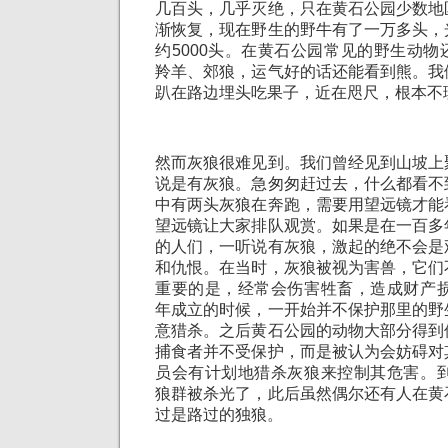
几百头，几乎灭绝，只在黄石公园少数地
渐恢复，现在野生的野牛有了一万多头，
约5000头。在黄石公园常见的野生动
羚羊、郊狼，运气好的话还能看到熊。我
趴在路边埋头吃果子，近在咫尺，根本不
然而灰狼很难见到。我们曾经见到山坡上
说是有灰狼。急匆匆赶过去，什么都看不
中有两头灰狼在奔跑，需要用望远镜才能
望远镜让大家排队观赏。如果是在一百多
的人们，一听说有灰狼，激起的绝不会是
和仇恨。在当时，灰狼被视为害兽，它们
重要的是，经常会伤害牲畜，造成财产损
年成立的时候，一开始并不保护那里的野
意猎杀。之后黄石公园的动物大部分得到
捕食者并不受保护，而是被认为会妨碍对
员会有计划地猎杀灰狼来控制其危害。到
狼群被杀光了，此后虽然偶尔还有人在黄
过是路过的独狼。