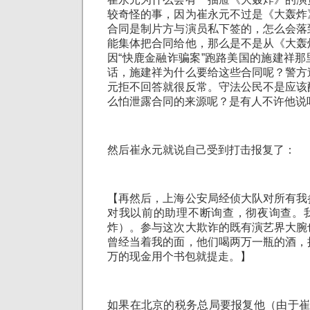
较奇怪的事，因为崔永元不过是《大轰炸
合同是制片方与演员私下签的，怎么会落
能集体把合同给他，那么是不是从《大轰
因“快鹿金融诈骗案”跑路美国的施建祥
话，施建祥为什么要给这些合同呢？警方
元拒不回答就很反常。守法公民不是应该
么怕泄露合同的来源呢？是有人不许他说
然后崔永元就说自己受到打击报复了：
【再然后，上海公安局经侦大队对所有我
对我以前的助理不断询查，彻夜询查。
炸）。参与这次大欺诈的既有演艺界大腕
曾经当着我的面，他们喝两万一瓶的酒，
万的现金用个书包就提走。】
如果在北京的税务总局要报复他（由于崔