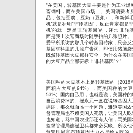
“在美国，转基因大豆主要是作为工业燃
畜饲料，而在美国市场上、美国消费者
品，包括豆腐，豆奶（豆浆），和新鲜毛
机’就是标明‘非转基因’，反正肯定都是
机’的就一定是‘非转基因’的，还比‘非转
面是我上次逛商场时随手拍的几张照片。
爱平所采访的那几个转基因砖家，只会反
基因材料里的几段广告词。即便用猪脑袋
既然转基因大豆那样安全，为什么在美国
的大豆产品全部要标上‘非转基因’？”
美国种的大豆基本上是转基因的（201
面积占大豆的94%），而美国种的大豆
53%）国内自己用，也就是说，美国种
自己消费掉的。崔永元一直在说转基因大
癌症，那么就面临一个问题，难道美国农
督管理局也不顾美国人死活，让美国人吃
也知道，骂中国农业部还有人信，骂美国
监督管理局连崔卫兵都未必买账。所以他
督管理局宣布转基因大豆不是给人吃的，