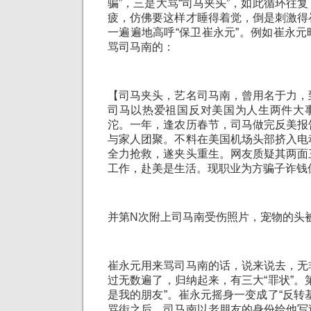
骗”，三是大骂“司马夹头”，如此循环往
疲，仿佛要这样才睡得着觉，倒是刺激得
一遍遍地高呼“保卫崔永元”。例如崔永
骂司马南的：
【司马夹头，艺名司马南，曾用名于力，
司马以热爱祖国反对美国为人生两件大
沱。一年，逢农历春节，司马做完反美报
与家人团聚。不料在美国机场头部挤入电
全力抢救，遂夹头重生。网友质疑其两面
工作，赴美是生活。现职业为方骗子诈钱
并第N次附上司马南受伤照片，宠物的头
崔永元用来骂司马南的话，说来说去，无
过无数遍了，归纳起来，有三大“罪状”。
是我的朋友”。崔永元摇身一变成了“反转
骂街之后，司马南以老朋友的身份给他写