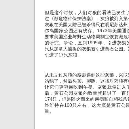
但是这个时候，人们对狼的看法已发生了
过《濒危物种保护法案》，灰狼被列入第
灰狼在美国大陆已被杀得只在明尼苏达州
尔岛国家公园还有残存。1973年美国
要求美国渔业与野生动物局制定恢复濒危
的研究、争论，直到1995年，引进灰狼
只从加拿大捕捉的灰狼被引进黄石公园。
引进了17只灰狼。
从未见过灰狼的麋鹿遇到这些灰狼，采取
站稳了，然后头顶、脚踢。这招对郊狼有
让它们更容易吃到午餐。灰狼就像进入
后，黄石公园灰狼的数量就超过了一百
174只，但是随之而来的疾病和自相残
终维持在100只左右，这大概是黄石公
量。