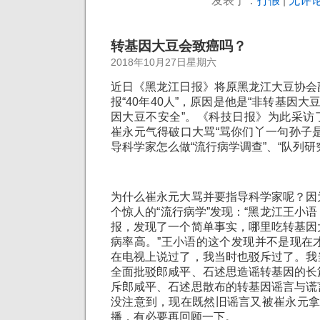
发表于：
打假
|
无评论
转基因大豆会致癌吗？
2018年10月27日星期六
近日《黑龙江日报》将原黑龙江大豆协会
报“40年40人”，原因是他是“非转基因大
因大豆不安全”。《科技日报》为此采访
崔永元气得破口大骂“骂你们丫一句孙子
导科学家怎么做“流行病学调查”、“队列研
为什么崔永元大骂并要指导科学家呢？因
个惊人的“流行病学”发现：“黑龙江王小
报，发现了一个简单事实，哪里吃转基因
病率高。”王小语的这个发现并不是现在才
在电视上说过了，我当时也驳斥过了。我
全面批驳郎咸平、石述思造谣转基因的长
斥郎咸平、石述思散布的转基因谣言与谎
没注意到，现在既然旧谣言又被崔永元拿
播，有必要再回顾一下。