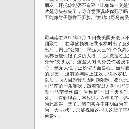
朋友，拜托你能否不造谣？比如陈一文是
片是你头被夹了，你介意我说成你死了吗
不能像肘子那样不要脸。”并贴出司马南
司马南在2012年1月20日去美国开会（
团聚”），在华盛顿机场乘滚梯时出了意
出后，网上“公知”、“民运人士”个个兴
滚梯替他们报了深仇大恨。北大教授贺卫
外号“夹头汉”。这些人对意外受伤者没
心，毫无人性，正所谓人面兽心。当时崔
的朋友”，没有参与网上狂欢，说不定私
以后，两人因为转基因问题闹翻，崔永元
司马南的一条罪状，跟着贺卫方叫“司马
发司马南受伤照，号称是“一日一夹头”
外。一直到现在，事故过去六年多了，还
为此高兴一辈子。我们实在不能明白为何
为一大“罪状”，只能祝愿这些人这辈子
何意外。