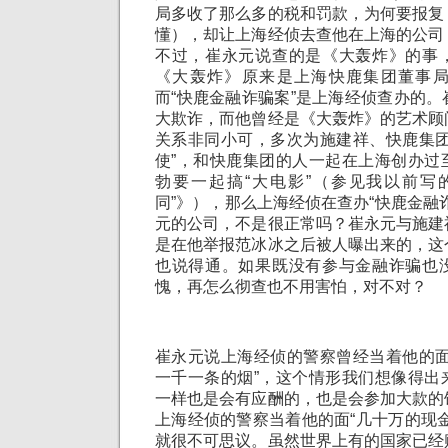
局多收了那么多的税和罚款，为何要报复
懂），却让上海经侦去查他在上海的公司
不过，崔永元说查的是《大轰炸》的事
《大轰炸》原来是上海快鹿集团董事
而“快鹿金融诈骗案”是上海经侦查办的
大欺诈，而他曾经是《大轰炸》的艺术顾
关系非同小可，多次为施建祥、快鹿集团
使”，和快鹿集团的人一起在上海创办过
勃要一起搞“大电影”（参见我以前写
同”》），那么上海经侦在查办“快鹿金融
元的公司，不是很正常吗？崔永元与施建
是在他举报范冰冰之后被人曝出来的，这
也说得通。如果既没有参与金融诈骗也
愧，再怎么彻查也不用害怕，对不对？
崔永元说上海经侦的警察曾经当着他的面
一千一条的烟”，这个情形我们想像得出
一样也是会有应酬的，也是会参加大款的
上海经侦的警察当着他的面“几十万的现
就很不可思议。虽然世界上有的国家已经