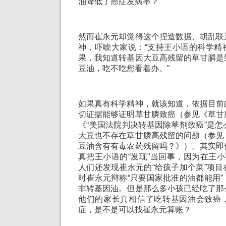
油降低了癌症发病率？
然而崔永元却觉得这个捏造数据、胡乱联
神，吓唬大家说：“支持王小语的科学精
果，我知道转基因大豆高残留的草甘膦是
豆油，吃不吃您看着办。”
如果真有科学精神，就该知道，依据目前
切证据能够证明草甘膦致癌（参见《草甘
《“美国法院判决转基因除草剂致癌”是
大豆也不存在草甘膦高残留的问题（参见
豆油含有有毒农药残留吗？》）。其实即
真把王小语的“发现”当回事，因为在王小
人们还发现崔永元的“给孩子加个菜”项
时崔永元辩称“只要国家批准的油都能用
非转基因油。但是那么多小孩已经吃了那
他们的家长真相信了吃转基因油会致癌
症，是不是可以找崔永元算账？