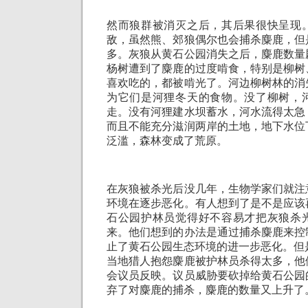
然而狼群被消灭之后，其后果很快呈现
敌，虽然熊、郊狼偶尔也会捕杀麋鹿，但
多。灰狼从黄石公园消失之后，麋鹿数量
杨树遭到了麋鹿的过度啃食，特别是柳树
喜欢吃的，都被啃光了。河边柳树林的消
为它们是河狸冬天的食物。没了柳树，
走。没有河狸建水坝蓄水，河水流得太急
而且不能充分滋润两岸的土地，地下水位
泛滥，森林变成了荒原。
在灰狼被杀光后没几年，生物学家们就注
环境在逐步恶化。有人想到了是不是应该
石公园护林员觉得好不容易才把灰狼杀
来。他们想到的办法是通过捕杀麋鹿来控
止了黄石公园生态环境的进一步恶化。但
当地猎人抱怨麋鹿被护林员杀得太多，他
会议员反映。议员威胁要砍掉给黄石公园
弃了对麋鹿的捕杀，麋鹿的数量又上升了