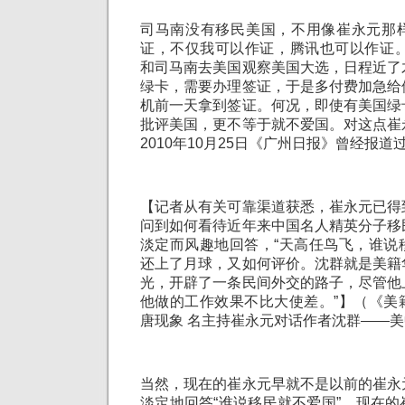
司马南没有移民美国，不用像崔永元那
证，不仅我可以作证，腾讯也可以作证。
和司马南去美国观察美国大选，日程近了
绿卡，需要办理签证，于是多付费加急给
机前一天拿到签证。何况，即使有美国绿
批评美国，更不等于就不爱国。对这点崔
2010年10月25日《广州日报》曾经报道
【记者从有关可靠渠道获悉，崔永元已得
问到如何看待近年来中国名人精英分子移
淡定而风趣地回答，“天高任鸟飞，谁说
还上了月球，又如何评价。沈群就是美籍
光，开辟了一条民间外交的路子，尽管他
他做的工作效果不比大使差。”】（《美
唐现象 名主持崔永元对话作者沈群——
当然，现在的崔永元早就不是以前的崔永
淡定地回答“谁说移民就不爱国”，现在