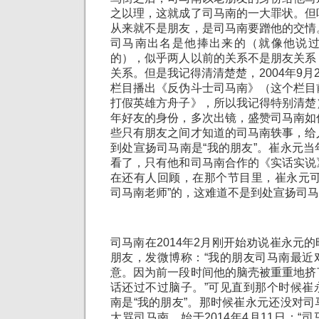
之以理，这就成了司马南的一大罪状。但
从来就不是朋友，是司马南要蹭他的交情
司马南出名是他捧出来的（就像他说
的），似乎两人以前的关系不是朋友关系
关系。但是我记得清清楚楚，2004年9月
栏目播出《反伪斗士司马南》（这个栏目
打假英雄方舟子》，所以我记得特别清楚
年好友的身份，多次出镜，盛赞司马南如
些只有朋友之间才知道的司马南轶事，给
到处宣扬司马南是“我的朋友”。崔永元
看了，只有他和司马南合作的《实话实说
在还有人回顾，在那个节目里，崔永元可
司马南老师”的，这难道不是到处宣扬司马
司马南在2014年2月刚开始劝说崔永元
朋友，发微博称：“我的朋友司马南最近
意。因为前一段时间他的脑壳被重重地挤
话还过不过脑子。”可见直到那个时候崔
南是“我的朋友”。那时候崔永元还没对
大骂司马南，始于2014年4月11日：“