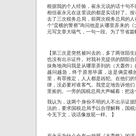
根据我的个人经验，崔永元说的话十句不
相信崔永元在这里说的都是实话好了。按
去了三次税务总局，前两次税务总局的人
个“蛮横的警察”询问他是从哪里弄来的
元写文章大喘气，一句一段。为了节省篇
【第三次是突然被叫去的，多了两张陌生
也没有出示证件。对我补充提供的阴阳合
抹角地询问我是从哪里弄到的（大轰炸）
越问越急，终于原形毕露，这是俩蛮横
里，有罪推定，人人都是凶犯。在他们的
律，没必要对谁客气。我坚定地告诉他们
里捡的。一旁的国税总局大声喊着：把这
我认为，这两个身份不明的人不出示证据
法的，要求国税总局予以合理解释，国税
今无下文，说话像放屁一样。 】
崔永元为什么会有一抽屉《大轰炸》的演