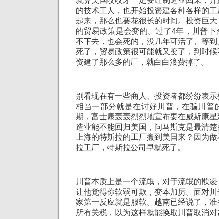
就算美国咬咬牙一定要让制造业回来，开
的技术工人，也开始投资建各种各样的工
起来，那么也要花很长的时间。投资巨大
的贸易政策是会变的。过了4年，川普下
不下去，也会死的，没几年可活了。等到
死了，贸易政策很可能就又变了，到时候
资建了那么多的厂，就白白浪费掉了。
别看现在有一些商人、投资者都纷纷表示
相当一部分就是在讨好川普，在骗川普
期，富士康轰轰烈烈地宣布要在威斯康星
造业能不能回归美国，问马斯克是最清楚
上海的特斯拉的工厂搬到美国来？因为做
拉工厂，特斯拉公司早就死了。
川普本质上是一个流氓，对于流氓的欺凌
让他觉得你软弱可欺，变本加厉。面对川
家第一反应就是服软。越南已经说了，准
所有关税，以为这样就能换取川普取消对