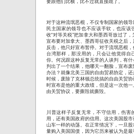
要跟他们比横，比不过就直接跪了。
对于这种流氓恶棍，不仅专制国家的领导
民主国家的领导也不应该手软，也应该
收“对等关税”把加拿大和墨西哥放过了
宣布要对加拿大、墨西哥征收关税之后，
反击，他只好宣布暂停。对于流氓恶棍，
台湾那样，那没用的，只会让他觉得自
你。何况跟这种反复无常的人谈判，有什
判出了一个结果，他哪天一翻脸，宣布废
办法？就像北美三国的自由贸易协定，还
时候，废除了克林顿总统搞的自由关贸协
时宣布是他的重大政绩，但是这一次他一
由关贸协议，要撕毁就撕毁。
川普这样子反复无常，不守信用，伤害
用，还有美国政府的信用。这次美国股市
山车一样的动荡。在正常情况下，一旦股
量购入美国国债，因为它历来被认为是最