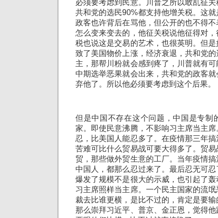
必须要考虑到民意。川普之所以敢乱征关
共和党的选民90%都支持他增关税。这
政客也许背后在骂他，但公开的也不得不
怎么变来变去的，他征关税说他征得对，
税也说这是交易的艺术，也很英明。但是
致了美国物价上涨，经济衰退，共和党的
主，那帮川粉就会感到疼了，川普就有可
中期选举恶果就会出来，共和党的政客就
弃他了。所以他必须要考虑到这个后果。
但是中国不存在这个问题，中国是专制
家。即使民意沸腾，不影响习主席当主席
忍，比美国人能忍多了。在疫情那三年搞
苦难可比什么贸易战可要大得多了。贸易
贸，那些做外贸生意的工厂。当年疫情搞
中国人，都那么忍过来了。最后忍无可忍
爆发了规模不是很大的示威，也引起了轰
习主席照样当主席。一个民主国家的流氓
裁去比谁更横，是比不过的，肯定是要输
那么崇拜习近平、普京、金正恩，觉得他