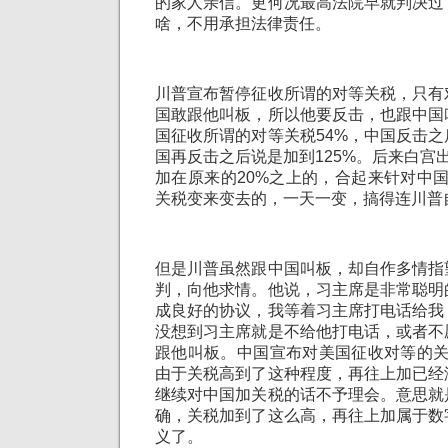
的家人亲信。更何况最高法院早就判决过
啥，不用承担法律责任。
川普宣布暂停征收所谓的对等关税，只有
国敢跟他叫板，所以他要反击，也跟中国
国征收所谓的对等关税54%，中国反击之
国再反击之后说是加到125%。后来白宫出
加在原来的20%之上的，合起来针对中国
关税变来变去的，一天一变，搞得连川普
但是川普虽然跟中国叫板，却自作多情指
判，向他求情。他说，习主席是非常聪明
成良好的协议，我等着习主席打电话给我
没想到习主席就是不给他打电话，或者不
跟他叫板。中国宣布对美国征收对等的关
由于关税高到了这种程度，再往上加已经
继续对中国加关税的话不予理会。意思就
确，关税加到了这么高，再往上加属于数
义了。