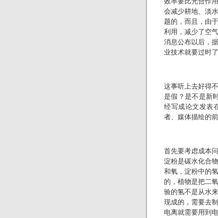
效率要比光合作
会减少耕地、淡水
题的，而且，由
利用，减少了空
消息公布以后，
业技术就要过时
这事听上去好得
是假？是不是新时
经写成论文发表
者、媒体描绘的
首先要考虑成本
淀粉是碳水化合
和氧，淀粉中的
的，植物是把二
验的氢不是从水
现成的，需要去
电离就需要用到