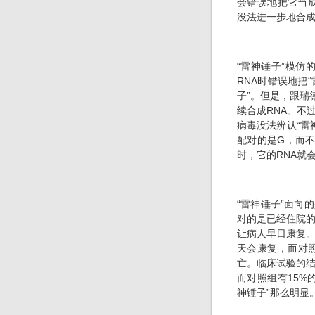
会错误地把它当
没法进一步地合
“雷神锤子”模仿
RNA时错误地把
子”。但是，跟瑞
续合成RNA。不
病毒没法辨认“雷
配对的是G，而
时，它的RNA就
“雷神锤子”面向
对的是已经住院
让病人早日康复。
天会康复，而对
亡。临床试验的结
而对照组有15%
神锤子”那么明显