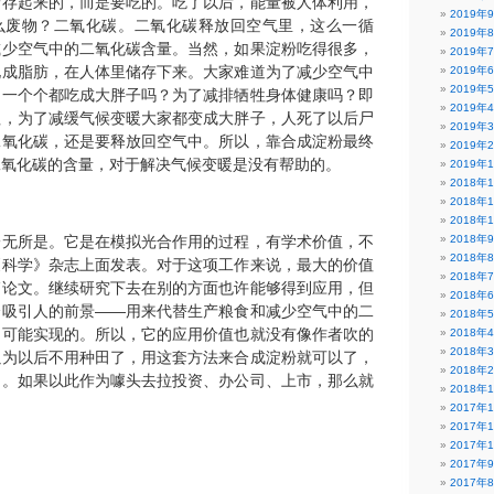
储存起来的，而是要吃的。吃了以后，能量被人体利用，
2019年
么废物？二氧化碳。二氧化碳释放回空气里，这么一循
2019年
减少空气中的二氧化碳含量。当然，如果淀粉吃得很多，
2019年
化成脂肪，在人体里储存下来。大家难道为了减少空气中
2019年
2019年
，一个个都吃成大胖子吗？为了减排牺牲身体健康吗？即
2019年
牲，为了减缓气候变暖大家都变成大胖子，人死了以后尸
2019年
二氧化碳，还是要释放回空气中。所以，靠合成淀粉最终
2019年
二氧化碳的含量，对于解决气候变暖是没有帮助的。
2019年
2018年
2018年
2018年
一无所是。它是在模拟光合作用的过程，有学术价值，不
2018年
2018年
《科学》杂志上面发表。对于这项工作来说，最大的价值
2018年
篇论文。继续研究下去在别的方面也许能够得到应用，但
2018年
个吸引人的前景——用来代替生产粮食和减少空气中的二
2018年
不可能实现的。所以，它的应用价值也就没有像作者吹的
2018年
2018年
以为以后不用种田了，用这套方法来合成淀粉就可以了，
2018年
词。如果以此作为噱头去拉投资、办公司、上市，那么就
2018年
2017年
2017年
2017年
2017年
2017年