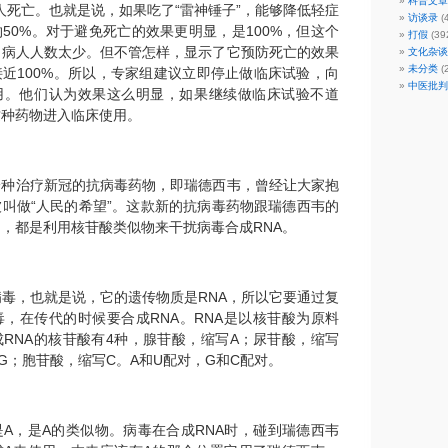
科普文章
人死亡。也就是说，如果吃了“雷神锤子”，能够降低轻症
访谈录
(
50%。对于避免死亡的效果更明显，是100%，但这个
打假
(39
为病人人数太少。但不管怎样，显示了它预防死亡的效果
文化杂谈
未分类
(2
近100%。所以，专家组建议立即停止做临床试验，向
中医批判
使用。他们认为效果这么明显，如果继续做临床试验不道
这种药物进入临床使用。
一种治疗新冠的抗病毒药物，即瑞德西韦，曾经让大家抱
叫做“人民的希望”。这款新的抗病毒药物跟瑞德西韦的
，都是利用核苷酸类似物来干扰病毒合成RNA。
病毒，也就是说，它的遗传物质是RNA，所以它要通过复
毒，在传代的时候要合成RNA。RNA是以核苷酸为原料
RNA的核苷酸有4种，腺苷酸，缩写A；尿苷酸，缩写
G；胞苷酸，缩写C。A和U配对，G和C配对。
A，是A的类似物。病毒在合成RNA时，碰到瑞德西韦