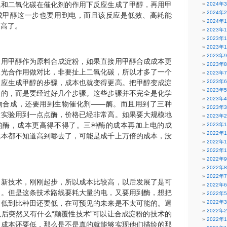
氢和二氧化碳在催化剂的作用下反应生成了甲醇，再用甲
2024年
2024年
成甲醇这一步也要用到电，而且该反应是低效、高耗能
2024年
更高了。
2023年
2023年
2023年
2023年
是用甲醇作为原料合成淀粉，如果直接用甲醇合成成本更
2023年
跟光合作用做对比，非要扯上二氧化碳，所以才多了一个
2023年
反应生成甲醇的步骤，成本也就变得更高。把甲醇变成淀
2023年
2023年
位的，而是要经过好几个步骤。这些步骤并不完全是化学
2023年
物合成，还要用到生物催化剂——酶。而且用到了三种
2023年
做实验用到一点点酶，价格已经非常高。如果要大规模地
2023年
的酶，成本更高得不得了。三种酶的成本再加上电的成
2023年
2022年
成本都不知道高到哪去了，可能是成千上万倍的成本，没
2022年
2022年
2022年
2022年
2022年
是新技术，刚刚起步，所以成本比较高，以后发展了是可
2022年
的。但是这条技术路线要耗大量的电，又要用到酶，想把
2022年
，低到比种田还要低，在可预见的未来是不太可能的。退
2022年
2022年
后突然又有什么“颠覆性技术”可以让合成淀粉的技术的
2022年
的成本还要低，那么是不是真的就能够实现他们描绘的那