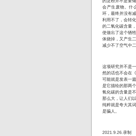
的淀粉并不是要
会产生废物。什
环，最终并没有
利用不了，会转
的二氧化碳含量
使做出了这个牺
体烧掉，又产生
减少不了空气中
这项研究并不是
然的话也不会在
可能就是发表一
是它描绘的那两
氧化碳的含量是
那么大，让人们
纯粹就是夸大其
是骗人。
2021.9.26.录制