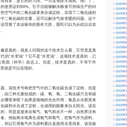
用高得多，是它的好几倍。一旦这项技术成熟、推广了，
2026年
的使用达到90%。它不仅能够解决粮食可持续生产的问
2026年
于把空气中的二氧化碳拿来合成淀粉，实现了二氧化碳的
2026年
气中二氧化碳的含量，还可以解决气候变暖的问题。这个
2026年
2026年
据说导致了农业板块的股价大跌，股民们以为从此以后农
2025年
了。
2025年
2025年
2025年
2025年
不像是真的，很多人问我对这个技术怎么看，它究竟是真
2025年
代的“水变油”？它不是“水变油”，这项技术是真的，已
2025年
在美国《科学》杂志上。但是，技术是真的，不等于作
2025年
2025年
前景就是可以实现的。
2025年
2025年
2025年
2024年
问题。该技术号称把空气中的二氧化碳合成了淀粉。但是
2024年
物，由三种元素组成的：碳、氧、氢。二氧化碳只含有碳
2024年
氢从哪里来呢？如果是植物的光合作用，氢是从水那里来
2024年
氧化碳和水合成了淀粉，合成用的能量来自太阳光。该实
2024年
2024年
来的，而是直接来自氢气。氢气和水不一样，自然界没有
2024年
制备。例如将水电离生成氧气和氢气，把氢气作为原料。
2024年
电，所以它用氢气作为原料要比直接用水贵得多。该实验
2024年