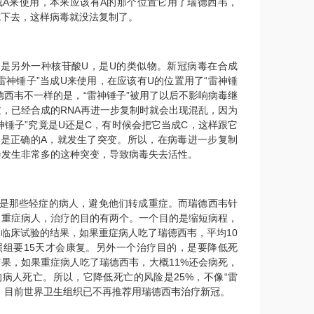
成A来使用，本来应该有A的那个位置它用了瑞德西韦，
成下去，这样病毒就没法复制了。
的是另外一种核苷酸U，是U的类似物。新冠病毒在合成
“雷神锤子”当成U来使用，在应该有U的位置用了“雷神锤
德西韦不一样的是，“雷神锤子”被用了以后不影响病毒继
过，已经合成的RNA再进一步复制时就会出现混乱，因为
神锤子”究竟是U还是C，有时候会把它当成C，这样跟它
不是正确的A，就发生了突变。所以，在病毒进一步复制
会发生非常多的这种突变，导致病毒失去活性。
的是那些轻症的病人，避免他们转成重症。而瑞德西韦针
的重症病人，治疗的目的有两个。一个目的是缩短病程，
临床试验的结果，如果重症病人吃了瑞德西韦，平均10
照组要15天才会康复。另外一个治疗目的，是要降低死
果，如果重症病人吃了瑞德西韦，大概11%还会病死，
的病人死亡。所以，它降低死亡的风险是25%，不像“雷
。目前世界卫生组织已不再推荐用瑞德西韦治疗新冠。