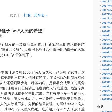
2017年
2017年
2017年
2017年
发表于：
打假
|
无评论 »
2017年
2017年
2017年
锤子”vs“人民的希望”
2016年
2016年
星期三
2016年
他们研发的一款抗病毒药物治疗新冠的三期临床试验结
2016年
2016年
“莫奴匹拉维”，是根据北欧神话中雷神用的锤子的名称
2016年
把它叫做“雷神锤子”。
2016年
2016年
2016年
2016年
本来计划要招1500个病人做试验，已经招了90%。这
2016年
冠感染表现出症状，但只有轻症，症状出现的时间没有超
2016年
些病人还必须至少有一种基础病，是容易变成重症的高危
2015年
2015年
药物的使用目的是要防止轻症的病人转成重症。最近专家
2015年
八月份的临床试验的中期结果。当时有差不多一半的病人
2015年
做了试验。病人分成两组，一组吃药，一组吃安慰剂作为
2015年
人的人数差不多。分析的结果发现，对照组有53个病人
分类
%，其中有8个人后来病死。吃药组只有28个人转成了重