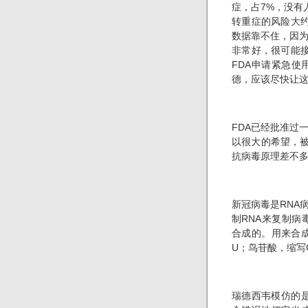
症，占7%，没有
转重症的风险大约
数据靠不住，因
非常好，很可能接
FDA申请紧急
德，应该尽快让
FDA已经批准过
以很大的希望，被
抗病毒原理差不多
新冠病毒是RNA
制RNA来复制病
合成的。用来合成
U；鸟苷酸，缩写
瑞德西韦模仿的是