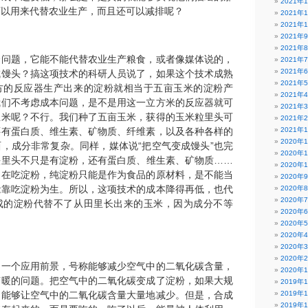
2021年
可以用来代替农业生产，而且还可以减排呢？
2021年
2021年
2021年
2021年
个问题，它能不能代替农业生产粮食，或者像媒体说的，
2021年
2021年
成馒头？搞这项技术的科研人员说了，如果这个技术成熟
2021年
方的反应器生产出来的淀粉就相当于五亩玉米的淀粉产
2021年
我们不考虑成本问题，是不是用这一立方米的反应器就可
2021年
玉米呢？不行。我们种了五亩玉米，获得的玉米粒里头可
2021年
还有蛋白质、维生素、矿物质、纤维素，以及各种各样的
2021年
2020年
，成分非常复杂。同样，媒体说“把空气变成馒头”也完
2020年
头里头不只是有淀粉，还有蛋白质、维生素、矿物质……
2020年
是在吃淀粉，纯淀粉只能是作为食品的原材料，是不能当
2020年
能靠吃淀粉为生。所以，这项技术的成本降得再低，也代
2020年
2020年
成的淀粉代替不了从田里长出来的玉米，因为成分不等
2020年
2020年
2020年
2020年
2020年
另一个应用前景，号称能够减少空气中的二氧化碳含量，
2020年
变暖的问题。把空气中的二氧化碳变成了淀粉，如果大规
2019年
是能够让空气中的二氧化碳含量大量地减少。但是，合成
2019年
2019年