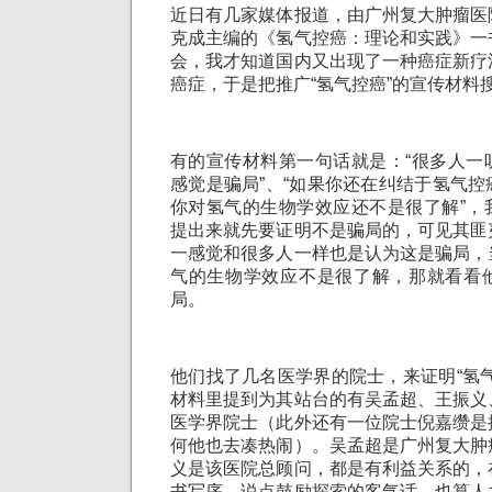
近日有几家媒体报道，由广州复大肿瘤医
克成主编的《氢气控癌：理论和实践》一
会，我才知道国内又出现了一种癌症新疗
癌症，于是把推广“氢气控癌”的宣传材料
有的宣传材料第一句话就是：“很多人一
感觉是骗局”、“如果你还在纠结于氢气
你对氢气的生物学效应还不是很了解”，
提出来就先要证明不是骗局的，可见其匪
一感觉和很多人一样也是认为这是骗局，
气的生物学效应不是很了解，那就看看
局。
他们找了几名医学界的院士，来证明“氢
材料里提到为其站台的有吴孟超、王振义
医学界院士（此外还有一位院士倪嘉缵是
何他也去凑热闹）。吴孟超是广州复大肿
义是该医院总顾问，都是有利益关系的，
书写序，说点鼓励探索的客气话，也算人