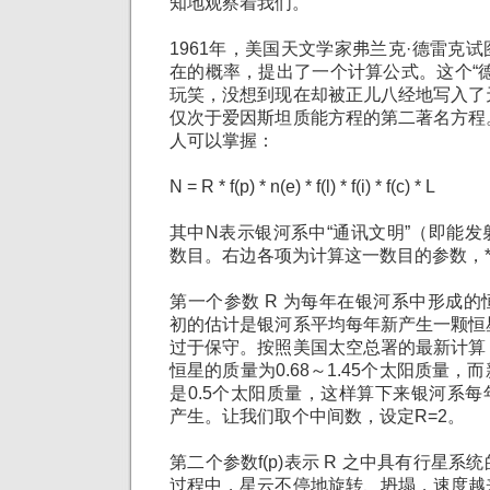
知地观察着我们。
1961年，美国天文学家弗兰克·德雷克
在的概率，提出了一个计算公式。这个“
玩笑，没想到现在却被正儿八经地写入了
仅次于爱因斯坦质能方程的第二著名方程
人可以掌握：
N = R * f(p) * n(e) * f(l) * f(i) * f(c) * L
其中N表示银河系中“通讯文明”（即能
数目。右边各项为计算这一数目的参数，
第一个参数 R 为每年在银河系中形成
初的估计是银河系平均每年新产生一颗恒
过于保守。按照美国太空总署的最新计算
恒星的质量为0.68～1.45个太阳质量
是0.5个太阳质量，这样算下来银河系每年
产生。让我们取个中间数，设定R=2。
第二个参数f(p)表示 R 之中具有行星
过程中，星云不停地旋转、坍塌，速度越