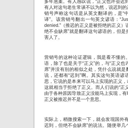
多年悬案。有人感叹说，“正义也许会迟
有人对这句老生常谈不以为然，说迟到的
销号声称这句话是从英文翻译的，是“
译”。该营销号翻出一句英文谚语：“Justice de
denied.”（推迟的正义是被拒绝的正义
绝不会缺席”就是翻译这句谚语的，但是
害人了。
营销号的这种论证逻辑，我是看不懂的
语，除了也是关于“正义”的，与“正义
席”并没有别的相似之处，凭什么说就是
说，还都有“迟到”啊。其实这句英语谚
思，它说的是本来可以马上实现的正义，
这就相当于拒绝了正义。而人们说的“正
由于各种原因导致正义没能马上实现，有
正义被推迟并不是一个意思。
实际上，稍微搜索一下，就会发现国外有
迟到，但绝不会缺席”的说法。随便举几