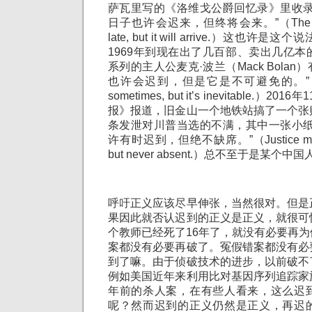
萨瓦里写的《洛维戈公爵回忆录》里收录
日子也许会迟来，但终将会来。”（The day of
late, but it will arrive.）这
1969年到现在出了几百部、卖出几亿
系列的主人公麦克·波兰（Mack Bolan
也许会迟到，但是它是不可避免的。”（Justic
sometimes, but it’s inevitable.
报》报道，旧金山一个地铁站搞了一个张
条发泄对川普当选的不满，其中一张小纸
许有时迟到，但绝不缺席。”（Justice may be
but never absent.）总不至于是某个
呼吁正义应该尽早伸张，当然很对。但是
果因此就否认迟到的正义是正义，就很可
个教师已经死了16年了，就没有必要再
案都没有必要再破了。冤假错案都没有必
到了嘛。由于侦破技术的进步，以前破不
例如美国近年来利用比对基因序列追踪家
年前的杀人案，在有些人看来，这么迟
呢？然而迟到的正义仍然是正义，再迟