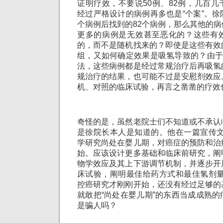
证明疗效，不要说50例、82例，几百
经过严格设计的病例再多也是“个案”。
个病例后找到的82个病例，那么其他的
更多的病例是无效甚至恶化的？这些有
的，而不是随机找来的？即使是这些有效
组，又如何确定效果是吸氢导致的？由于
法，这些病例都是经过常规治疗后再吸氢
规治疗的结果，也可能不过是安慰剂效应
机、对照的临床试验，再言之凿凿的疗效
奇怪的是，虽然老院士们不知道或不承认
是徐院长本人是知道的。他在一篇宣传文
学研究尚处在婴儿期，对癌症的预防和治
始。应该设计更多基础和临床前研究，阐
物学效应及其上下游调节机制，并逐步开
床试验，阐明最佳给药方式和最佳氢剂量
控癌研究才刚刚开始，还没有经过足够的
就敢把“尚处在婴儿期”的东西当成成熟
是骗人吗？