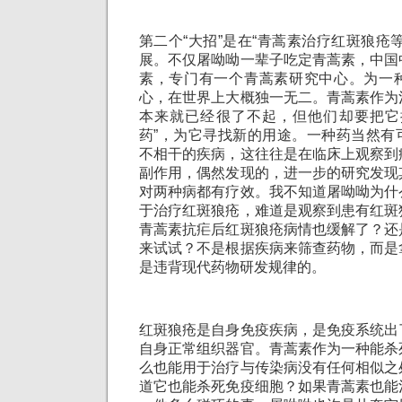
第二个“大招”是在“青蒿素治疗红斑狼疮
展。不仅屠呦呦一辈子吃定青蒿素，中国
素，专门有一个青蒿素研究中心。为一
心，在世界上大概独一无二。青蒿素作为
本来就已经很了不起，但他们却要把它
药”，为它寻找新的用途。一种药当然有
不相干的疾病，这往往是在临床上观察到
副作用，偶然发现的，进一步的研究发现
对两种病都有疗效。我不知道屠呦呦为什
于治疗红斑狼疮，难道是观察到患有红斑
青蒿素抗疟后红斑狼疮病情也缓解了？还
来试试？不是根据疾病来筛查药物，而是
是违背现代药物研发规律的。
红斑狼疮是自身免疫疾病，是免疫系统出
自身正常组织器官。青蒿素作为一种能杀
么也能用于治疗与传染病没有任何相似之
道它也能杀死免疫细胞？如果青蒿素也能