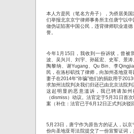
本人方是民（笔名方舟子），为侨居美国
们举报北京京宁律师事务所主任唐宁以中
做伪证陷害中国公民，违背律师职业道德
誉。
今年1月15日，我收到一份诉状，曾被
波、吴兴川、刘宇、孙延宏、史军、景涛
陶黎纳、谢Yugang、Qu Bin、李Qingj
民，在洛杉矶找了律师，向加州圣地亚哥
妻子在2014年“诈骗”他们的捐款用于20
求加州法院判决我们归还已由北京法院判
这起明显的恶意滥诉，我已聘请加州
（dismiss）动议。法官定于5月31日
案（补住：法官已于6月12日正式判决驳
5月23日，唐宁作为原告方的证人，以
份向圣地亚哥法院提交了一份宣誓证词，