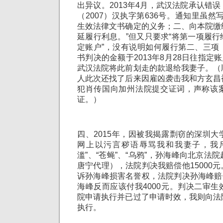
出异议。2013年4月，武汉法院承认错
（2007）汉执字第636号。通知里虽然
生效法律文书确定的义务；二、向本院缴
延履行利息。”但又只要求“将第一项履
定账户”，没有说明如何履行第二、三项
书判决的金额于2013年8月28日往指定账
武汉法院将此前划走的款退给我妻子。（
人此次还找了后来因雇凶袭击我和方玄昌
犯肖传国向加州法院提交证词，声称该
证。）
四、2015年，因被我揭露剽窃的深圳
网上以污言秽语辱骂我和我妻子，我
滥”、“苍蝇”、“乌鸦”，孙海峰向北京法
唐宁代理），法院判决我赔偿他15000
诉孙海峰损害名誉权，法院判决孙海峰赔偿
海峰反而应该付我4000元。判决二审
院申请执行并已过了申请时效，我则向法
执行。