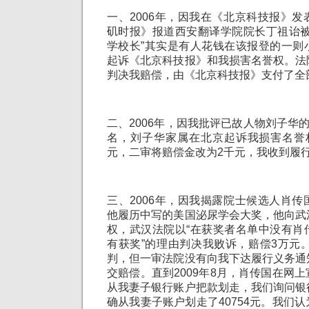
一、2006年，因我在《北京科技报》
矶时报》报道西安翻译学院院长丁祖诒被
学校长”其实是有人花钱在该报登的一则
起诉《北京科技报》和我损害名誉权。法
判决我赔偿，由《北京科技报》支付了全
二、2006年，因我批评已故人物刘子华的
名，刘子华家属在北京起诉我损害名誉
元，二审将赔偿金改为2千元，我收到履
三、2006年，因我揭露院士候选人肖
他履历中写的美国泌尿学会大奖，他向武
权，武汉法院以“在获奖者名单中没有肖
有获奖”的理由判决我败诉，赔偿3万元。
判，但一审法院没有向我下达履行义务通
交赔偿。直到2009年8月，肖传国在网
从我妻子银行账户把款划走，我们询问银
确从我妻子账户划走了40754元。我们