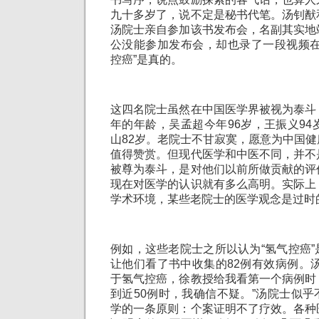
九十多岁了，说不定是秘书代笔。汤钊猷
汤院士亲自参加该书发布会，名副其实地
公没能参加发布会，却也录了一段视频在
控癌”是真的。
这四名院士虽然在中国医学界被视为泰斗
年的年龄，吴孟超今年96岁，王振义94
山82岁。老院士不甘寂寞，愿意为中国
值得赞赏。但现代医学和中医不同，并不
被尊为泰斗，是对他们以前所做贡献的评
现在对医学的认识就有多么高明。实际上
学术环境，某些老院士的医学观念是过时
例如，这些老院士之所以认为“氢气控癌
让他们看了书中收集的82例有效病例。
于氢气控癌，徐教授给我看第一个病例时
到近50例时，我确信不疑。”汤院士似
学的一条原则：个案证明不了疗效。各种