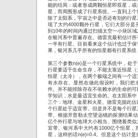
能的结局：或者形成两颗恒星即双星，或
星，而周围形成了行星系统。一直到上个
除了太阳系，宇宙之中是否还有别的行星
现了大约4000颗外行星，它们大部分
到10年的时间内通过扫描太空一小块区
在银河系中普遍存在。德雷克最初估计所
一半有行星。目前看来这个估计也过于保
果，银河系几乎所有的恒星都有行星系统，即
第三个参数n(e)是一个行星系统中，处于
行星要适于生命生存，不能太靠近恒星（
恒星（太冷），在两个极端之间有一个适
有水存在。显然在做此假设时，我们把
件。并不能排除存在不依赖水的生命的可
学知识，水是最适宜生命的。在太阳系中
三个：地球、金星和火星。德雷克据此估
个行星处于适宜带。但是并不是每个行星
带。根据开普勒太空望远镜的探测结果估
亿个外行星与地球大小相当、围绕着类似
宜带。银河系中大约有1000亿个恒星
星，这样的话n(e)=0.4。但是这个估