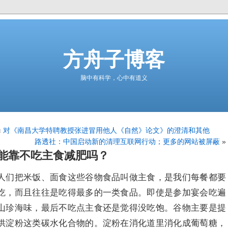
方舟子博客
脑中有科学，心中有道义
«
对《南昌大学特聘教授张进冒用他人《自然》论文》的澄清和其他
路透社：中国启动新的清理互联网行动；更多的网站被屏蔽
»
能靠不吃主食减肥吗？
人们把米饭、面食这些谷物食品叫做主食，是我们每餐都要
吃，而且往往是吃得最多的一类食品。即使是参加宴会吃遍
山珍海味，最后不吃点主食还是觉得没吃饱。谷物主要是提
供淀粉这类碳水化合物的。淀粉在消化道里消化成葡萄糖，