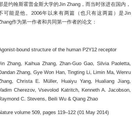
那是约翰斯霍普金斯大学的Jin Zhang，而当时张进在国内，
不可能是他。2006年以来有两篇（也只有这两篇）是Jin
Zhang作为第一作者和共同第一作者的论文：
Agonist-bound structure of the human P2Y12 receptor
Jin Zhang, Kaihua Zhang, Zhan-Guo Gao, Silvia Paoletta,
Dandan Zhang, Gye Won Han, Tingting Li, Limin Ma, Wenru
Zhang, Christa E. Müller, Huaiyu Yang, Hualiang Jiang,
Vadim Cherezov, Vsevolod Katritch, Kenneth A. Jacobson,
Raymond C. Stevens, Beili Wu & Qiang Zhao
Nature volume 509, pages 119–122 (01 May 2014)