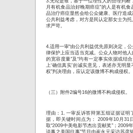
3.无论是谁，基于一位理性人的合理判断
月有机食品治好晚期癌症”的人是有机食
品治疗癌症显然会给公众健康、医疗造成
公共利益考虑，对方是民认定那女士为托
求严苛。
4.适用一审“由公共利益优先原则决定，
律保护上应当适当克减。公众人物对他人
的宽容度量”及“均有一定事实依据或结合
上‘确信真实’的诚实意见，表述亦无明
权”判决理由，应认定该微博不构成侵权。
（三）附件2编号16的微博不构成侵权。
理由：1. 一审反诉答辩第五组证据证
据，即关键时间点为： 2009年10月3
取“2009中美电影节杰出贡献奖”；2009
说事之美国往事”节目由崔永元采访苏彦