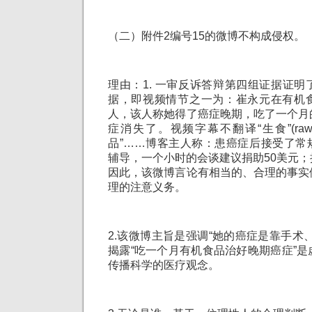
（二）附件2编号15的微博不构成侵权。
理由：1. 一审反诉答辩第四组证据证
据，即视频情节之一为：崔永元在有机
人，该人称她得了癌症晚期，吃了一个月
症消失了。视频字幕不翻译“生食”(raw 
品”……博客主人称：患癌症后接受了常
辅导，一个小时的会谈建议捐助50美元
因此，该微博言论有相当的、合理的事实
理的注意义务。
2.该微博主旨是强调“她的癌症是靠手术
揭露“吃一个月有机食品治好晚期癌症”
传播科学的医疗观念。