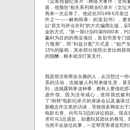
《众筹拍摄纪录片〈网络大事件：全民
面，他预告“相关系列商业纪录片《文坛
再来一次众筹了。他还在2014年6月发
件之一——解构韩寒〉的策划书》，要
以“原文与评论并列”的方式编撰出版，
金的方式，“第一期计划印刷5000本，约
赢利为目的的商业项目，策划书里专门提
力预测”，而“利益分配”方式是：“如
15%的版税，其余部分按照出资比例获
的报酬，根本就没打算支付。
我是很没有商业头脑的人，从没想过一些
系的活动，也能被人利用来做生意，甚
到，连揭露韩寒这种事，都有人要借此捞
虚作假。因为没有戒心，使得我也被
了“倒韩”电影纪录片的座谈会以及邀请
新概念作文奖的访谈，导致很多网友出于
电影出资、向司马3忌的诉讼捐款。现在
求司马3忌退款，却遭到其团伙的辱骂。
当然不会放过此事，一定帮受害者追究到