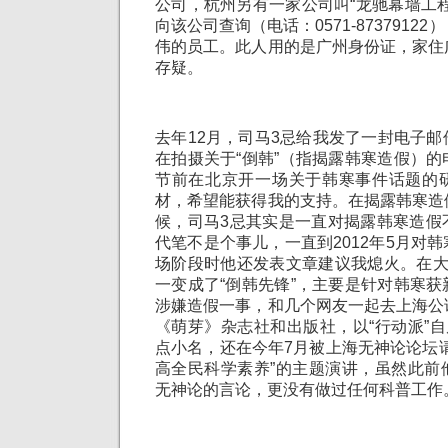
公司，杭州另有一家公司叫“龙驰幕墙工
向该公司查询（电话：0571-8737912
伟的员工。此人用的是广州身份证，家住
存疑。
去年12月，司马3忌给我发了一封电子
在拍摄关于“倒韩”（指揭露韩寒造假）
节前在北京开一场关于韩寒事件话题的
材，希望能获得我的支持。在揭露韩寒造
候，司马3忌其实是一直对揭露韩寒造假
代笔不是个事儿，一直到2012年5月对
场阶段时他还发表文章建议我熄火。在大
一变成了“倒韩先锋”，主要是针对韩寒
涉嫌造假一事，和几个网友一起去上海公
《萌芽》杂志社和出版社，以“行动派”自
点小名，还在今年7月被上海无神论论坛
高全民科学素养”的主题演讲，虽然此前
无神论的言论，更没有做过任何科普工作