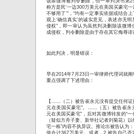
该条微博被判令删除，但一审判决书第2
称方是民‘一边300万美元在美国买豪宅
不够用了’”，“均有一定事实依据或结合
观上‘确信真实’的诚实意见，表述亦无
侵权”，即一审认为虽然判决删除该微博
成侵权，判令删除是由于存在其它侮辱诽
如此判决，明显错误：
早在2014年7月23日一审律师代理词就
重点强调了下述理由：
【……（二）被告崔永元没有提交任何证据
元在美国买豪宅”。……（五）被告崔永元
元在美国买豪宅”，后对其微博转发的“一位名为
（疑似方舟子妻、新华社记者刘菊花）以
宅一栋”内容不执异议。推论出被告认为：
值合计367万美元。或者，2.被告自己否