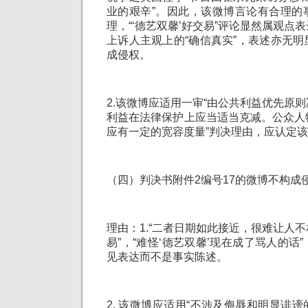
业的艰辛”。因此，该微博言论有合理的
理，“‘德艺双馨’好交易”评论显然属观点
上诉人主观上的“确信真实”，表述亦无
成侵权。
2.该微博应适用一审“由公共利益优先原
利益在法律保护上应当适当克减。公众人
应有一定的宽容度量”判决理由，应认定
（四）判决书附件2编号17的微博不构成
理由：1.“二者日期如此接近，很难让人
易”，“难怪‘德艺双馨’现在成了骂人的话
见表达而不是事实陈述。
2. 该微博应适用“不涉及侮辱和明显诽