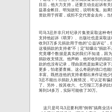
目后，他大力支持，还要主动去起诉有关
益基金帐目。明知故犯，说明有鬼。如果
资款用于挥霍，或拒不交代资金去向，当
司马3忌并非只对纪录片集资采取这种奇
支持他起诉《萌芽》、出版社也是采取这
收到3万多元捐款用于他的“公益诉讼”
这项捐款的支持者“不｜定”却爆出“捐款不
究竟哪个数据是真实的我们不知道，因为
捐款收支情况。他声称，他对收到的捐款
款的也没有记录，理由居然是如果记录下
更多，怕老婆查账。这么奇葩的借口也能
丰富。既然连他的支持者都出来作证他少
3忌不能出示捐款入账情况，可认定有骗
了。另外，按其收六、七万报三万多的比
筹到14多万，实际可能收了30万。
这只是司马3忌要利用“倒韩”搞商业活