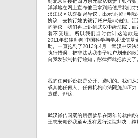
到北京直接把四万余元款从我妻子银行账
洋洋地在网上宣布他已拿到赔偿后我们才
汉江汉区法院提起异议，出示证据证明我
协议，去执行她的银行账户是非法的。江
的异议，我们再上诉到武汉中级法院，而
着不受理。所以我们当时估计这笔款
2011年彭律师向“中国科学与学术诚信基
助。一直拖到了2013年4月，武汉中级
执行错误，把非法从我妻子账户划走的款
向我发强制执行通知，彭律师就把款交了
我的任何诉讼都是公开、透明的。我们从
或其他任何人、任何机构向法院施加压力
造谣、诽谤。
武汉肖传国案的赔偿款早在两年前就由彭
王志安却说我至今没有履行法院判决，纯