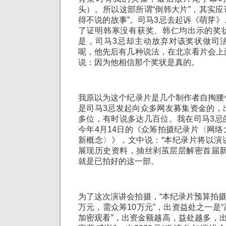
头）。所以这部所谓“倒韩大片”，其实应
得不说的故事”。司马3忌去起诉《萌芽
了证明韩寒没有获奖、韩仁均出示的奖
是，司马3忌却主动放弃对该奖状做司
呢，他先后有几种说法，在北京看片会上
说：因为他相信那个奖状是真的。
我原以为这个纪录片是几个制作者自掏腰
是司马3忌发起向众多网友募集资金的，
多位，有时说多达几百位。我在司马3忌
今年4月14日的《众筹拍摄纪录片〈网
新概念〉》，文中说：“本纪录片将以演
展现历史资料，抽丝剥茧层层解密首届新
就是已拍好的这一部。
为了这次演讲会拍摄，“本纪录片预算拍摄
万元，需众筹10万元”，出资益处之一是
加密观看”，出资金额越高，益处越多，出1