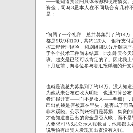
——能知道资金的具体来源和使用情况。
资金，司马3忌本人在不同场合有几种
是：
“闹腾了一个礼拜，总共募集到了约14万
都是9块9和100，共约120人，银行支
挥工程管理经验，和剧组团队分斤掰两严
于各个技术工种尚未结算，比如昨天今天
班。超支是已经可以肯定的了。因此我上
下月底前，向各位参与者汇报详细的开支
也就是说总共募集到了约14万。没人知
为他从未公布过收入明细，也没打算公布
者汇报开支——而不是收入——明细），
己出的钱是否被算在里头，是否成了司马
非常蹊跷。公示到账细目是募捐、集资的
才会知道自己出的资金是否入账，而不是
人要求司马3忌公示入账帐目，他却都以
说明怕有出资人发现其出资没有入账。