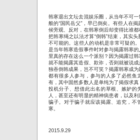
韩寒退出文坛去混娱乐圈，从当年不可一
般的“国民岳父”，早已倒矣。有些人在
候旁观、反对，在韩寒倒后却变得比谁都
把韩寒绳之以法才算“倒韩”结束，其实
不可能的。这些人的动机是非常可疑的。
是当年韩寒造假事件时对参与揭露韩寒的
里真的存在这么一个派别？因为揭露过韩
就不能揭露其造假、欺诈，否则就被说成
独吞倒韩成果，岂不可笑？揭露韩寒成为
都有很多人参与，参与的人多了必然鱼
有，其中固然多数人是单纯为了揭假求真
投机分子、想借此出名的草根、嫉妒的
人，甚至还有明显的精神病患者，以及利
骗子。对于骗子就应该揭露、追究，不
寒。
2015.9.29