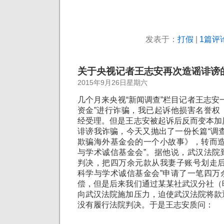
发表于：
打假
|
1篇评论
关于央视记者王志安再次造谣诽谤
2015年9月26日星期六
几个月来央视“新闻调查”栏目记者王志安
资金”进行诈骗，我已起诉他损害名誉权
经受理。但是王志安被起诉后反而变本加
诽谤我诈骗，今天又抛出了一份长篇“调
欺骗海外基金会的一个小故事》，转而造
与学术诚信基金会”。据他说，武汉法院
判决，把四万余元款从我妻子账号划走后
科学与学术诚信基金会”申请了一笔四万
偿，但是后来我们通过某某社武汉分社（
向武汉法院施加压力，迫使武汉法院将款
没有履行法院判决。于是王志安质问：