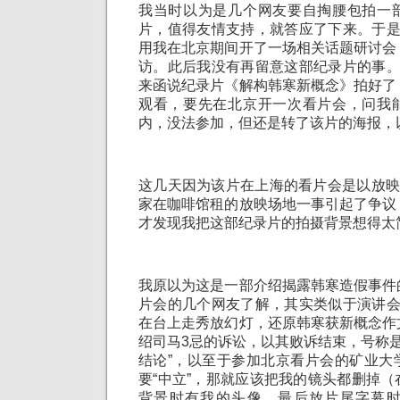
我当时以为是几个网友要自掏腰包拍一
片，值得友情支持，就答应了下来。于是
用我在北京期间开了一场相关话题研讨会
访。此后我没有再留意这部纪录片的事。
来函说纪录片《解构韩寒新概念》拍好了
观看，要先在北京开一次看片会，问我
内，没法参加，但还是转了该片的海报，
这几天因为该片在上海的看片会是以放映
家在咖啡馆租的放映场地一事引起了争议
才发现我把这部纪录片的拍摄背景想得太
我原以为这是一部介绍揭露韩寒造假事件
片会的几个网友了解，其实类似于演讲会
在台上走秀放幻灯，还原韩寒获新概念作
绍司马3忌的诉讼，以其败诉结束，号称是“
结论”，以至于参加北京看片会的矿业大
要“中立”，那就应该把我的镜头都删掉
背景时有我的头像，最后放片尾字幕