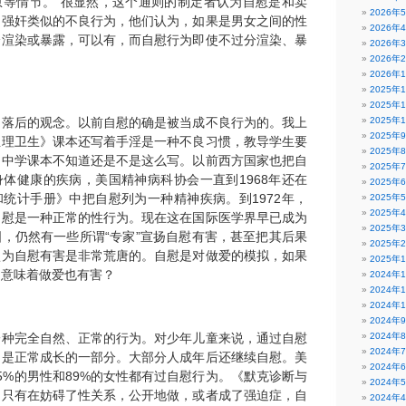
慰等情节。”很显然，这个通则的制定者认为自慰是和卖
2026年
、强奸类似的不良行为，他们认为，如果是男女之间的性
2026年
分渲染或暴露，可以有，而自慰行为即使不过分渲染、暴
2026年
2026年
2026年
2025年
2025年
、落后的观念。以前自慰的确是被当成不良行为的。我上
2025年
2025年
生理卫生》课本还写着手淫是一种不良习惯，教导学生要
2025年
的中学课本不知道还是不是这么写。以前西方国家也把自
2025年
体健康的疾病，美国精神病科协会一直到1968年还在
2025年
统计手册》中把自慰列为一种精神疾病。到1972年，
2025年
2025年
自慰是一种正常的性行为。现在这在国际医学界早已成为
2025年
，仍然有一些所谓“专家”宣扬自慰有害，甚至把其后果
2025年
认为自慰有害是非常荒唐的。自慰是对做爱的模拟，如果
2025年
是意味着做爱也有害？
2024年
2024年
2024年
2024年
一种完全自然、正常的行为。对少年儿童来说，通过自慰
2024年
2024年
，是正常成长的一部分。大部分人成年后还继续自慰。美
2024年
5%的男性和89%的女性都有过自慰行为。《默克诊断与
2024年
，只有在妨碍了性关系，公开地做，或者成了强迫症，自
2024年