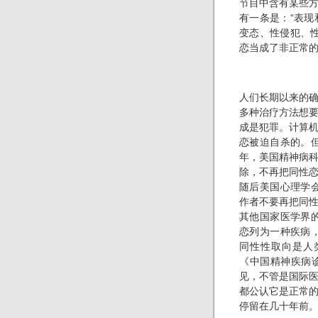
节目中含有某些
有一条是：“表
变态、性侵犯、
恋当成了非正常
人们长期以来的
多种治疗方法想
成是犯罪。计算
恋被迫自杀的。但
年，美国精神病
除，不再把同性
随后美国心理学会
作者不要再把同
其他国家医学界的
恋列为一种疾病，
同性性取向是人
《中国精神疾病
见，不管是国际
都公认它是正常
停留在几十年前