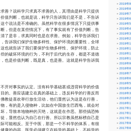
2019年
2019年
能求善？说科学只求真不求善的人，其理由是科学只提供
2019年
供价值判断，也就是说，科学只告诉我们是不是，不告诉
2019年
是这个说法是不准确的。虽然科学在很多情况下只提供事
2019年
2019年
判断，但是在某些情况下，有了事实就有了价值判断，告
2019年
分清了是非，求真同时也是在求善。例如，科学告诉我们
2019年
的，告诉我们保护生物多样性、保护环境的重要性，全球
2019年
，这也就告诉了我们要保护生物多样性、保护环境，防止
2018年
那些的破坏环境的行为，不利于后代的生存，都是不道德
2018年
2018年
断，也是价值判断，既是真，也是善。这就是科学告诉我
2018年
2018年
2018年
2018年
2018年
离不开对事实的认定。没有科学基础甚或违背科学的价值
2018年
盲目的。善应该建立在真的基础上，违反科学的行善反而
2018年
2018年
，佛教徒喜欢举行放生活动，他们显然认为这是在行善，
2018年
动物，有的是入侵物种，比如在中国放生巴西龟，就会对
2017年
破坏，导致本地物种的灭绝，这就是在作恶。那些搞恐怖
2017年
信徒，显然也认为自己在行善。所以宗教虽然标榜自己是
2017年
实际可能相反。至于中医，那是一个不科学的体系，有很
2017年
2017年
体健康的内容。医学必须建立在科学的基础上，不科学的