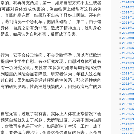
正常的。我再补充两点，第一，如果自慰方式不卫生或者
2024年
2024年
有可能对身体造成伤害的，例如临床上经常有这样的例
2024年
道、直肠乱塞东西，结果取不出来了只好上医院。还有的
2023年
慰，遇到情况一个急刹车，把阴茎碰断了。第二，由于错
2023年
害身体，自慰之后有负罪感，造成了精神压力，这对身心
2023年
2023年
就是说，如果认为自慰有害，反而成了伤害。
2023年
2023年
2023年
2023年
性行为，它不会传染性病，不会导致怀孕，所以有些欧洲
2023年
还提倡中小学生自慰。有些研究发现，自慰对身体可能有
2023年
有一项研究发现，男性在20多岁时如果每周射精5次或
2023年
前列腺癌的风险会显著降低。研究者认为，年轻人这么频
2023年
2022年
通过自慰，因为如果是通过频繁的性关系，那么得性病的
2022年
还有的研究发现，性高潮越频繁的人，因冠心病死亡的风
2022年
2022年
2022年
2022年
2022年
尔自慰无害，过度了就有害。实际上人体在正常情况下会
2022年
太频繁自然就失去了兴趣，无所谓过度。只要不因为自慰
2022年
2022年
作，次数再多也是正常的。如果影响了生活、工作，成了
2022年
正常，要去做心理治疗，但是这是强迫症的危害，不是自