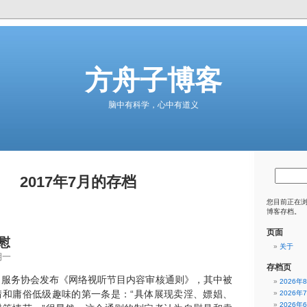
方舟子博客
脑中有科学，心中有道义
2017年7月的存档
您目前正在
博客存档。
页面
慰
关于
期一
存档页
目服务协会发布《网络视听节目内容审核通则》，其中被
2026年
情和庸俗低级趣味的第一条是：“具体展现卖淫、嫖娼、
2026年
2026年