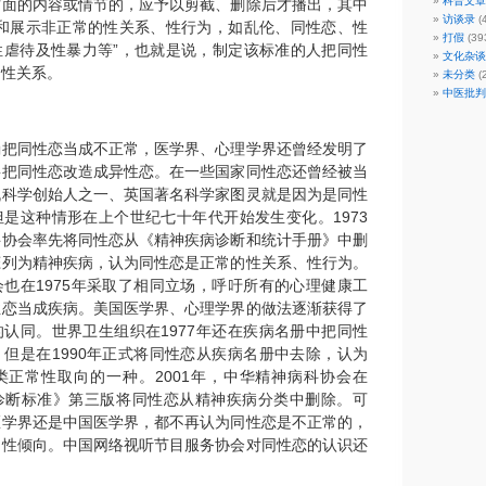
科普文章
方面的内容或情节的，应予以剪截、删除后才播出，其中
访谈录
(
现和展示非正常的性关系、性行为，如乱伦、同性恋、性
打假
(39
性虐待及性暴力等”，也就是说，制定该标准的人把同性
文化杂谈
的性关系。
未分类
(2
中医批判
确把同性恋当成不正常，医学界、心理学界还曾经发明了
要把同性恋改造成异性恋。在一些国家同性恋还曾经被当
机科学创始人之一、英国著名科学家图灵就是因为是同性
是这种情形在上个世纪七十年代开始发生变化。1973
科协会率先将同性恋从《精神疾病诊断和统计手册》中删
恋列为精神疾病，认为同性恋是正常的性关系、性行为。
也在1975年采取了相同立场，呼吁所有的心理健康工
性恋当成疾病。美国医学界、心理学界的做法逐渐获得了
认同。世界卫生组织在1977年还在疾病名册中把同性
但是在1990年正式将同性恋从疾病名册中去除，认为
类正常性取向的一种。2001年，中华精神病科协会在
诊断标准》第三版将同性恋从精神疾病分类中删除。可
医学界还是中国医学界，都不再认为同性恋是不正常的，
的性倾向。中国网络视听节目服务协会对同性恋的认识还
。