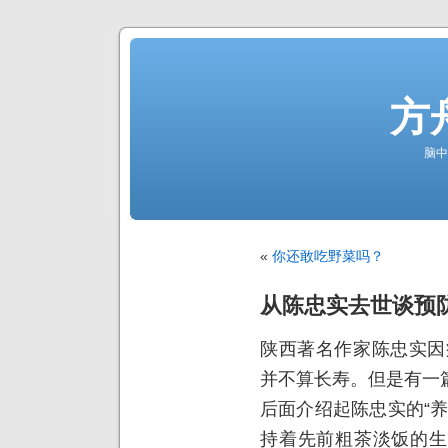
方
脑中
«
你还敢吃野菜吗？
从陈忠实去世谈预
陕西著名作家陈忠实因
并不算长寿。但是有一
后面介绍起陈忠实的“
持着先前粗茶淡饭的生