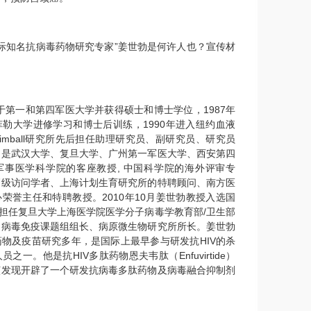
国际知名抗病毒药物研究专家”姜世勃是何许人也？宣传材
：
于第一和第四军医大学并获得硕士和博士学位，1987年
勒大学进修学习和博士后训练，1990年进入纽约血液
 F. Kimball研究所先后担任助理研究员、副研究员、研究员
曾是武汉大学、复旦大学、广州第一军医大学、西安第四
军事医学科学院的客座教授, 中国科学院的海外评审专
高级访问学者、上海计划生育研究所的特聘顾问、南方医
荣誉主任和特聘教授。2010年10月姜世勃教授入选国
国担任复旦大学上海医学院医学分子病毒学教育部/卫生部
、病毒免疫课题组组长、病原微生物研究所所长。姜世勃
物及疫苗研究多年，是国际上最早参与研发抗HIV的杀
之一。他是抗HIV多肽药物恩夫韦肽（Enfuvirtide）
该发现开辟了一个研发抗病毒多肽药物及病毒融合抑制剂