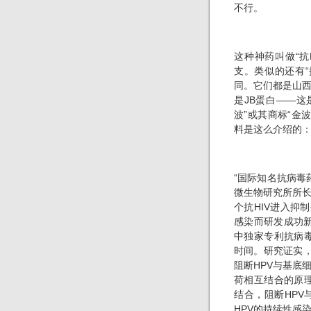
不行。
这种神药叫做“抗H
支。类似的还有“
同。它们都是山
是JB蛋白——这
波”或其商标“金
料是这么介绍的
“国际知名抗病毒
微生物研究所所长
个抗HIV进入抑
感染而研发成功新
中独家专利抗病毒
时间。研究证实，
阻断HPV与基底
荷相互结合的原理
结合，阻断HPV
HPV的持续性感