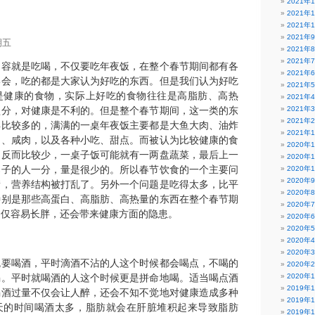
2021年
2021年
2021年
2021年
期五
2021年
2021年
内容就是吃喝，不仅要吃年夜饭，在整个春节期间都有各
2021年
宴会，吃的都是大家认为好吃的东西。但是我们认为好吃
2021年
是健康的食物，实际上好吃的食物往往是高脂肪、高热
2021年
盐分，对健康是不利的。但是整个春节期间，这一类的东
2021年
2021年
得比较多的，满满的一桌年夜饭主要都是大鱼大肉、油炸
2021年
肉、咸肉，以及各种小吃、甜点。而被认为比较健康的食
2020年
，反而比较少，一桌子饭可能就有一两盘蔬菜，最后上一
2020年
桌子的人一分，量是很少的。所以春节饮食的一个主要问
2020年
2020年
衡，营养结构被打乱了。另外一个问题是吃得太多，比平
2020年
特别是那些高蛋白、高脂肪、高热量的东西在整个春节期
2020年
不仅容易长胖，还会带来健康方面的隐患。
2020年
2020年
2020年
2020年
免要喝酒，平时滴酒不沾的人这个时候都会喝点，不喝的
2020年
喝。平时就喝酒的人这个时候更是拼命地喝。适当喝点酒
2020年
2019年
喝酒过量不仅会让人醉，还会不知不觉地对健康造成多种
2019年
天的时间喝酒太多，脂肪就会在肝脏堆积起来导致脂肪
2019年