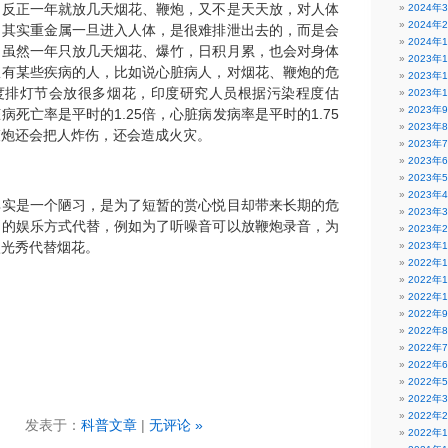
，反正一年就放几天烟花、鞭炮，又不是天天放，对人体
2024年
2024年
。其实重金属一旦进入人体，是很难排泄出去的，而是会
2024年
。虽然一年只放几天烟花、爆竹，日积月累，也会对身体
2023年
患有某些疾病的人，比如说心脏病人，对烟花、鞭炮的危
2023年
度排灯节会放很多烟花，印度研究人员根据污染程度估
2023年
2023年
病死亡率是平时的1.25倍，心脏病发病率是平时的1.75
2023年
鞭炮还会把人炸伤，还会造成火灾。
2023年
2023年
2023年
2023年
其实是一个陋习，是为了短暂的赏心悦目却带来长期的危
2023年
别的娱乐方式代替，例如为了听噪音可以放鞭炮录音，为
2023年
激光秀代替烟花。
2023年
2022年
2022年
2022年
2022年
2022年
2022年
2022年
2022年
2022年
2022年
发表于：
科普文章
|
无评论 »
2022年