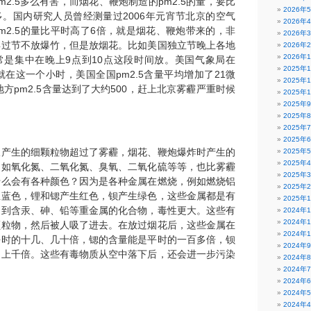
m2.5多么有害，而烟花、鞭炮制造的pm2.5的量，要比
2026年
。国内研究人员曾经测量过2006年元宵节北京的空气
2026年
m2.5的量比平时高了6倍，就是烟花、鞭炮带来的，非
2026年
年过节不放爆竹，但是放烟花。比如美国独立节晚上各地
2026年
2026年
常是集中在晚上9点到10点这段时间放。美国气象局在
2025年
，就在这一个小时，美国全国pm2.5含量平均增加了21微
2025年
地方pm2.5含量达到了大约500，赶上北京雾霾严重时候
2025年
2025年
2025年
2025年
2025年
仅产生的细颗粒物超过了雾霾，烟花、鞭炮爆炸时产生的
2025年
2025年
例如氧化氮、二氧化氮、臭氧、二氧化硫等等，也比雾霾
2025年
什么会有各种颜色？因为是各种金属在燃烧，例如燃烧铝
2025年
生蓝色，锂和锶产生红色，钡产生绿色，这些金属都是有
2025年
用到含汞、砷、铅等重金属的化合物，毒性更大。这些有
2024年
2024年
颗粒物，然后被人吸了进去。在放过烟花后，这些金属在
2024年
平时的十几、几十倍，锶的含量能是平时的一百多倍，钡
2024年
的上千倍。这些有毒物质从空中落下后，还会进一步污染
2024年
2024年
2024年
2024年
2024年