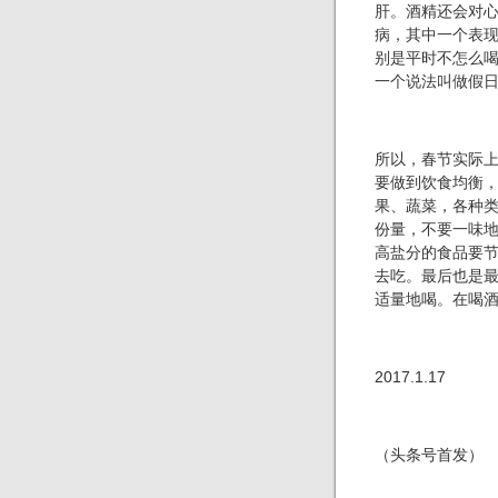
肝。酒精还会对
病，其中一个表
别是平时不怎么
一个说法叫做假
所以，春节实际
要做到饮食均衡
果、蔬菜，各种
份量，不要一味
高盐分的食品要
去吃。最后也是
适量地喝。在喝
2017.1.17
（头条号首发）