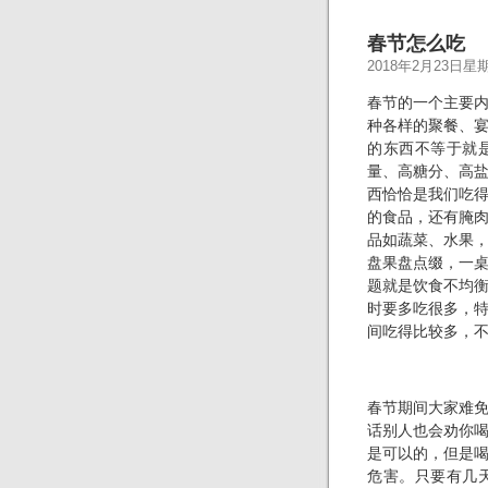
春节怎么吃
2018年2月23日星
春节的一个主要
种各样的聚餐、
的东西不等于就
量、高糖分、高
西恰恰是我们吃
的食品，还有腌
品如蔬菜、水果
盘果盘点缀，一
题就是饮食不均
时要多吃很多，
间吃得比较多，
春节期间大家难
话别人也会劝你
是可以的，但是
危害。只要有几