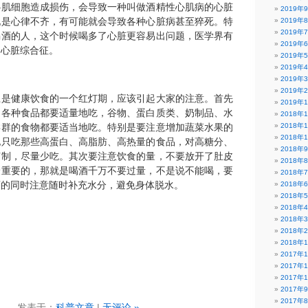
心肌细胞造成损伤，会导致一种叫做酒精性心肌病的心脏
2019年
现是心律不齐，有可能就会导致各种心脏病甚至猝死。特
2019年
2019年
喝酒的人，这个时候喝多了心脏更容易出问题，医学界有
2019年
日心脏综合征。
2019年
2019年
2019年
2019年
上是健康饮食的一个红灯期，应该引起大家的注意。首先
2019年
，各种食品都要适量地吃，谷物、蛋白质类、奶制品、水
2018年
类群的食物都要适当地吃。特别是要注意增加蔬菜水果的
2018年
2018年
地只吃那些高蛋白、高脂肪、高热量的食品，对高糖分、
2018年
节制，尽量少吃。其次要注意饮食的量，不要放开了肚皮
2018年
最重要的，那就是喝酒千万不要过量，不是说不能喝，要
2018年
酒的同时注意随时补充水分，避免身体脱水。
2018年
2018年
2018年
2018年
2018年
2018年
2017年
2017年
2017年
2017年
2017年
发表于：
科普文章
|
无评论 »