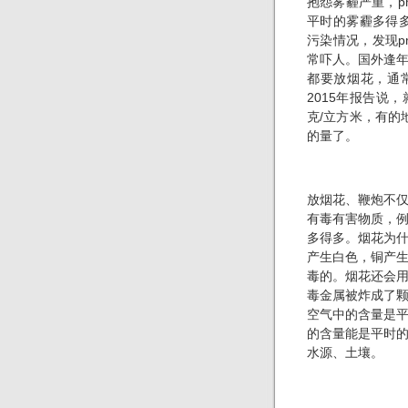
抱怨雾霾严重，p
平时的雾霾多得多
污染情况，发现p
常吓人。国外逢
都要放烟花，通
2015年报告说
克/立方米，有的
的量了。
放烟花、鞭炮不
有毒有害物质，
多得多。烟花为
产生白色，铜产
毒的。烟花还会
毒金属被炸成了
空气中的含量是
的含量能是平时
水源、土壤。