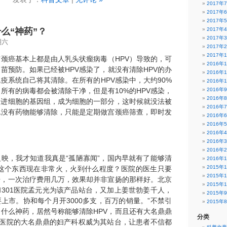
2017年
2017年
2017年
什么“神药”？
2017年
2017年
期六
2017年
2017年
颈癌基本上都是由人乳头状瘤病毒（HPV）导致的，可
2016年
疫苗预防。如果已经被HPV感染了，就没有清除HPV的办
2016年
疫系统自己将其清除。在所有的HPV感染中，大约90%
2016年
所有的病毒都会被清除干净，但是有10%的HPV感染，
2016年
2016年
合进细胞的基因组，成为细胞的一部分，这时候就没法被
2016年
也没有药物能够清除，只能是定期做宫颈癌筛查，即时发
2016年
。
2016年
2016年
2016年
2016年
映，我才知道我真是“孤陋寡闻”，国内早就有了能够清
2016年
2015年
“这个东西现在非常火，火到什么程度？医院的医生只要
2015年
开，一次治疗费用几万，效果却并非宣扬的那样好。北京
2015年
301医院孟元光为该产品站台，又加上姜世勃姜千人，
2015年
上市。协和每个月开3000多支，百万的销量。”不禁引
2015年
什么神药，居然号称能够清除HPV，而且还有大名鼎鼎
分类
1医院的大名鼎鼎的妇产科权威为其站台，让患者不信都