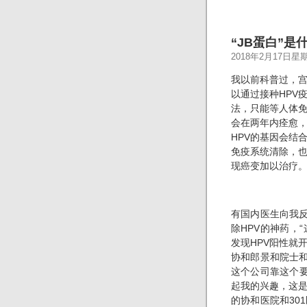
“JB蛋白”是
2018年2月17日星
我以前科普过，宫
以通过接种HPV
法，只能等人体免
会在两年内痊愈，
HPV的基因会结
免疫系统清除，
现癌变加以治疗
有国内医生向我反
除HPV的神药，
发现HPV阳性就
协和郎景和院士和
这个公司靠这个要
起我的兴趣，这是
的协和医院和30