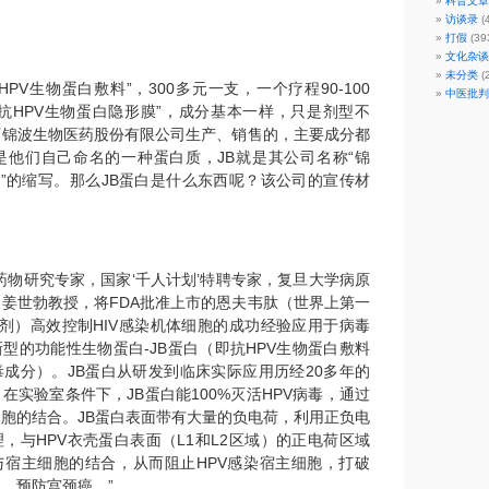
科普文章
访谈录
(
打假
(39
文化杂谈
未分类
(2
PV生物蛋白敷料”，300多元一支，一个疗程90-100
中医批判
抗HPV生物蛋白隐形膜”，成分基本一样，只是剂型不
西锦波生物医药股份有限公司生产、销售的，主要成分都
是他们自己命名的一种蛋白质，JB就是其公司名称“锦
波”的缩写。那么JB蛋白是什么东西呢？该公司的宣传材
：
药物研究专家，国家‘千人计划’特聘专家，复旦大学病原
姜世勃教授，将FDA批准上市的恩夫韦肽（世界上第一
制剂）高效控制HIV感染机体细胞的成功经验应用于病毒
型的功能性生物蛋白-JB蛋白（即抗HPV生物蛋白敷料
成分）。JB蛋白从研发到临床实际应用历经20多年的
在实验室条件下，JB蛋白能100%灭活HPV病毒，通过
细胞的结合。JB蛋白表面带有大量的负电荷，利用正负电
，与HPV衣壳蛋白表面（L1和L2区域）的正电荷区域
与宿主细胞的结合，从而阻止HPV感染宿主细胞，打破
染，预防宫颈癌。”