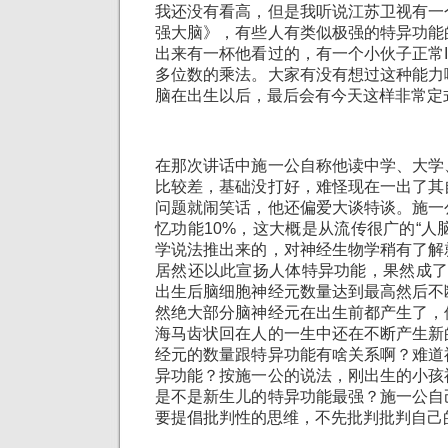
我还没有看高，但是我听说江苏卫视有一
强大脑》，有些人有类似极强的特异功能
出来有一杯他看过的，有一个小伙子正常
多位数的乘法。大家有没有想过这种能力
脑在出生以后，最后会有今天这样非常定
在那次讲话中施一公自称他读中学、大学
比较差，基础没打好，难怪现在一出了其
问题就闹笑话，他还偏爱大谈特谈。施一
忆功能10%，这大概是从流传很广的“人脑
学说法推出来的，对神经生物学稍有了解
居然还以此宣扬人体特异功能，果然成了
出生后脑细胞神经元数量达到最高然后不
然绝大部分脑神经元在出生前都产生了，
海马齿状回在人的一生中还在不断产生新
经元的数量跟特异功能有啥关系啊？难道
异功能？按施一公的说法，刚出生的小孩
是不是新生儿的特异功能最强？施一公自
要提倡批判性的思维，不先批判批判自己