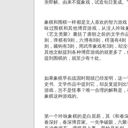
臾即解。由来不窥象戏，试造旬日复成。
象棋和围棋一样都是文人喜欢的智力游戏
咏过围棋和其他博弈游戏，从没人吟咏
《艺文类聚》囊括了唐朝之前的文学作品
则，弹棋有9则，六博有8则，樗蒲有4则
则，藏钩有3则，周武帝象戏有3则，却
其他文献提到各种博弈游戏的就更多了，
提到围棋的，就至少有十处。
如果象棋早在战国时期就已经发明，这一
史书、文学作品中提到它，却反复提到比
游戏，岂不是怪事？唯一合理的解释是，
象棋这种游戏的。
第一个吟咏象棋的是白居易，其《和春深
春深好，春深博弈家。一先争破眼，六聚