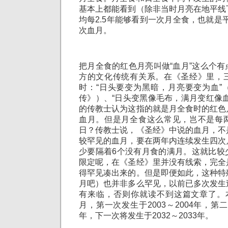
基本上都能看到（除非当时月亮在地平线
均每2.5年能够看到一次月全食，也就是平
次血月。
把月全食的红色月亮叫做“血月”这么个
方的文化传统有关系。在《圣经》里，
时：“日头要变为黑暗，月亮要变为血”
传》）、“日头变黑像毛布，满月变红像
的传教士认为这指的就是月全食时的红色
血月。但是月全食这么常见，岂不是每
日？传教士说，《圣经》中说的血月，不
较罕见的血月，要在两年内连续发生四次
少要隔着6个没有月食的满月。这就比较
限定呢，在《圣经》里并没有线索，完全
得罕见凑出来的。但是即便如此，这种特
月吧）也并非多么罕见，以前已多次发生
有来临，否则你就读不到这篇文章了。
月，第一次发生于2003～2004年，第二次
年，下一次将发生于2032～2033年。