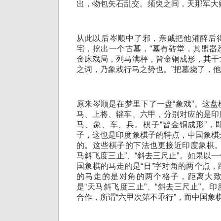
出，物包矢石乱交。须臾之间，天那军大
从此以后岑顺中了邪，亲戚把他灌醉后
宅，挖出一个古墓，“墓有砖堂，其盟器
金床戏局，列马满枰，皆金铜成形，其干
之词，乃象戏行马之势也。”把墓烧了，
原来岑顺是在梦里下了一盘“象戏”。这
马、上将、辎车、六甲，分别对应的是印
马、象、车、兵。棋子“皆金铜成形”，
子，这也是印度象棋子的特点，中国象棋
的。这些棋子的下法也更接近印度象棋。
马斜飞度三止”、“斜去三尺止”。如果以
国象棋的马走的是“日”字对角的两个点
的马走的是对角的两个格子，距离大
是“天马斜飞度三止”、“斜去三尺止”。
合作，所谓“六甲次第不乖行”，而中国象