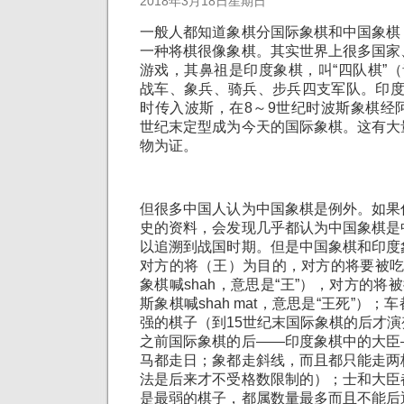
2018年3月18日星期日
一般人都知道象棋分国际象棋和中国象棋
一种将棋很像象棋。其实世界上很多国家
游戏，其鼻祖是印度象棋，叫“四队棋”（
战车、象兵、骑兵、步兵四支军队。印度
时传入波斯，在8～9世纪时波斯象棋经
世纪末定型成为今天的国际象棋。这有大
物为证。
但很多中国人认为中国象棋是例外。如果
史的资料，会发现几乎都认为中国象棋是
以追溯到战国时期。但是中国象棋和印度
对方的将（王）为目的，对方的将要被吃
象棋喊shah，意思是“王”），对方的将
斯象棋喊shah mat，意思是“王死”）
强的棋子（到15世纪末国际象棋的后才
之前国际象棋的后——印度象棋中的大臣
马都走日；象都走斜线，而且都只能走两
法是后来才不受格数限制的）；士和大臣
是最弱的棋子，都属数量最多而且不能后