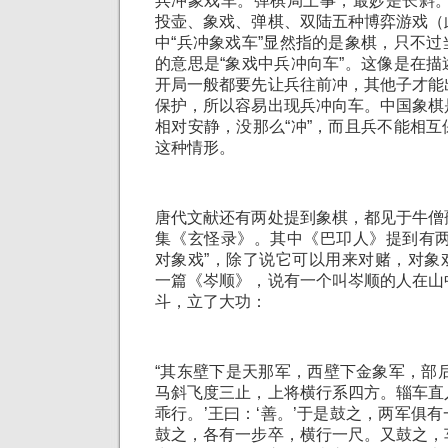
兵冲象戏车。弹棋局上事，最妙是长斜。
投壶、象戏、弹棋、双陆五种博弈游戏（
中“兵冲象戏车”显然指的是象棋，只不
的意思是“象戏中兵冲向车”。这像是在
开局一般都要先让兵往前冲，其他子才能
保护，所以容易出现兵冲向车。中国象棋
相对安静，没那么“冲”，而且兵不能相
这种情形。
唐代文献还有两处提到象棋，都见于牛僧
集《玄怪录》。其中《巴卭人》提到有两
对象戏”，除了说它可以用来对赌，对象
一篇《岑顺》，说有一个叫岑顺的人在山
斗，立了大功：
“其东壁下是天那军，西壁下金象军，部
马斜飞度三止，上将横行系四方。辎车直
乖行。’王曰：‘善。’于是鼓之，两军俱
鼓之，各有一步卒，横行一尺。又鼓之，