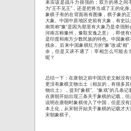
来应该是战斗力很强的；双方的将之间
为“王不见王”，还是把将当成了王的化
象棋子有的在背面画有图像，棋子象的正
大象。中国中原地区史前有大象，有史以
南简称“豫”是因为那里有大象乃是牵强
河南古称豫州，豫取安逸之意），即使有
是印度和南方少数民族的特色。中国象棋
残余。后来中国象棋红方的“象”改成“相
余，但是又讲不通了：宰相怎么可能去
呢？
总结一下：在唐朝之前中国历史文献没有
更没有象棋文物出土（相反的，有很多其
物出土），提到“象棋”、“象戏”的几条
在唐朝开始出现三条关于象棋的记载，但
说明在唐朝时象棋传入了中国，但是没有
本土化，从宋朝开始关于象棋的记载才大
宋朝象棋子。