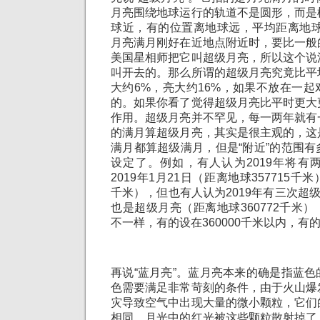
月亮围绕地球运行的轨道不是圆形，而是
球近，有的位置离地球远，平均距离地球大
月亮满月刚好在近地点附近时，要比一般
美国星相师把它叫超级月亮，所以这个说
叫开去的。那么所谓的超级月亮究竟比平
大约6%，亮大约16%，如果不放在一
的。如果你看了觉得超级月亮比平时更大
作用。超级月亮并不罕见，每一两年就有
的满月算超级月亮，其实是很主观的，这
满月都算超级满月，但是“附近”的范围
设定了。例如，有人认为2019年将有
2019年1月21日（距离地球357715千米）
千米），但也有人认为2019年有三次超级
也是超级月亮（距离地球360772千米
不一样，有的设在360000千米以内，有的
再说“蓝月亮”。蓝月亮本来的确是指蓝
色需要满足非常苛刻的条件，由于火山爆
灾导致空气中出现大量的微小颗粒，它们
相同，月光中的红光被这些颗粒散射掉了