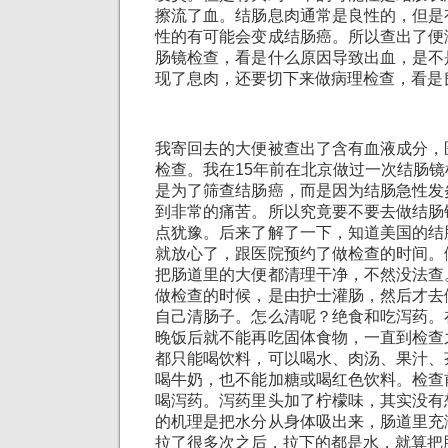
擦流了血。结肠息肉通常是良性的，但是
性的有可能会变成结肠癌。所以查出了便
肠镜检查，看是什么原因导致出血，是不
现了息肉，还要切下来做病理检查，看是
我寄回去的大便被查出了含有血液成分，
检查。我在15年前在北京做过一次结肠
是为了筛查结肠癌，而是因为结肠急性发
到非常的痛苦。所以究竟要不要去做结肠
点犹豫。后来了解了一下，知道美国的结
就放心了，跟医院预约了做检查的时间。
把肠道里的大便都清理干净，不然没法查
做检查的时候，是由护士灌肠，然后才去
自己清肠子。怎么清呢？绝食和吃泻药。
晚饭后就不能再吃固体食物，一直到检查
都只能喝饮料，可以喝水、肉汤、果汁、
喝牛奶，也不能加糖或喝红色饮料。检查
喝泻药。泻药里头加了柠檬味，其实没有
的机理是把水分从身体吸出来，肠道里充
拉了很多次之后，拉下的都是水，就算把