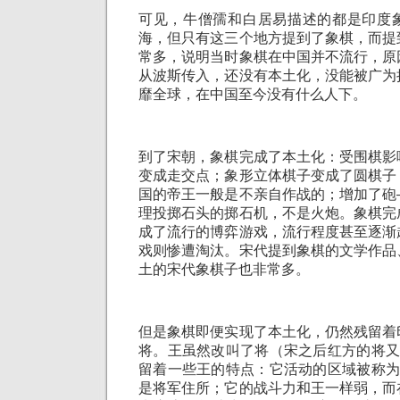
可见，牛僧孺和白居易描述的都是印度
海，但只有这三个地方提到了象棋，而提
常多，说明当时象棋在中国并不流行，原
从波斯传入，还没有本土化，没能被广为
靡全球，在中国至今没有什么人下。
到了宋朝，象棋完成了本土化：受围棋影
变成走交点；象形立体棋子变成了圆棋子
国的帝王一般是不亲自作战的；增加了砲
理投掷石头的掷石机，不是火炮。象棋完
成了流行的博弈游戏，流行程度甚至逐渐
戏则惨遭淘汰。宋代提到象棋的文学作品
土的宋代象棋子也非常多。
但是象棋即便实现了本土化，仍然残留着
将。王虽然改叫了将（宋之后红方的将又
留着一些王的特点：它活动的区域被称为
是将军住所；它的战斗力和王一样弱，而