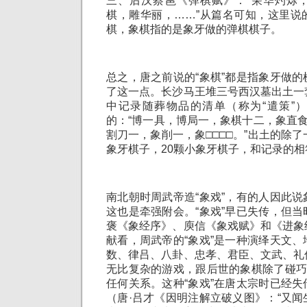
三、后汉蔡邕《弹棋赋》：“荣华灼烁
棋，雕华丽，……”从篇名可知，这里说
棋，象棋指的是象牙做的弹棋棋子。
总之，唐之前说的“象棋”都是指象牙做
了这一点。长沙马王堆三号西汉墓出土一
中记录随葬物品的清单（称为“遣策”
的：“博一具，博局一，象棋十二，象直食
割刀一，象削一，象□□□□。”出土的除了
象牙棋子，20颗小象牙棋子，和记录的相
南北朝时周武帝造“象戏”，有的人因此
这也是牵强附会。“象戏”早已失传，但
褒《象经序》、庾信《象戏赋》和《进象
献看，周武帝的“象戏”是一种演绎天文
数、律吕、八卦、忠孝、君臣、文武、礼
无比复杂的游戏，跟后世的象棋除了碰巧
任何关系。这种“象戏”在唐太宗时已经
（唐·吕才《因明注解立破义图》：“又