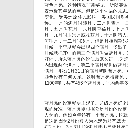
蓝色月亮。这种情况非常罕见，所以英语
表示极其罕见的事。但是这个词语的意思
变化。受美洲原住民影响，美国民间对
称。一月的满月叫狼月，二月叫雪月，
月，五月叫花月，六月叫草莓月，七月
月，九月叫玉米月或收获月，十月叫猎人
河狸月，十二月叫冷月。但是月相周期只有
时候一个季度就会出现四个满月，多出了
时候就把其中的第三个满月叫做蓝月亮。
好记，所以蓝月亮的说法后来又进一步演
内出现两个满月，第二个满月就叫做蓝月
满月，那么1月31日的满月就叫蓝月亮
颜色没有任何关系。这种蓝月亮很常见，从1
1100年间, 共有456个蓝月亮，平均两年
蓝月亮的设定就更主观了。超级月亮好歹
观的标准，蓝月亮则根据公历月份的设定
人为的。例如今年还有一个蓝月亮，也就
是这是因为2月份被人为地定为只有28天
在2月份，3月31日的满月就不是蓝月