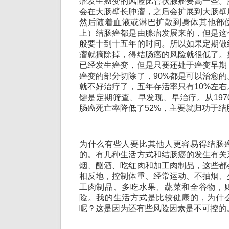
瘤发生癌变的风险比管状腺瘤要高一些。
会在大肠壁长肿瘤，之后会扩展到大肠壁
然后随着血液或淋巴扩散到身体其他部位
上）结肠癌都是由腺瘤发展来的，但是这
般要十到十五年的时间。所以如果定期做
瘤就摘除掉，得结肠癌的风险就很低了。
已经发生癌变，但是只要还处于癌变早期
癌变的部分切除了，90%都是可以治愈
就不好治疗了，五年存活率只有10%左
键是定期筛查、早发现、早治疗。从1970
肠癌死亡率降低了52%，主要就归功于结
为什么有些人要比其他人更容易得结肠
的。有几种生活方式和结肠癌的发生有关
烟、酗酒、吃红肉和加工肉制品，这些都
相反地，控制体重、经常运动、不抽烟、
工肉制品、多吃水果、蔬菜和全谷物，
险。我的生活方式是比较健康的，为什
呢？这是因为还有些风险因素是不可控的