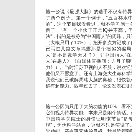
施一公说《最强大脑》的选手不仅有特异
了两个例子。第一个例子，“五百杯水
的”，这个节目我没看过，就不学习施一
例子，“有一个小伙子正常IQ并不高，
法”，指的是被称为“中国雨人”的周玮，
（大概只用了10%），把开多次方记成
已写过几篇文章揭露那是个拙劣的骗局
人”是不是数学天才？》《“中国雨人”
人”在愚人》《自媒体直播间：方舟子聊
力》）。当时江苏卫视的人不服，说欢迎
他们又不愿意了。还有上海交大生命科学
我说他们已破解周玮大脑的奥秘，很快就
确有超能力。四年过去了，论文发表在哪
施一公因为只用了大脑功能的10%，看
它们视为特异功能，本来只是闹个笑话。
中国科学院院士的身份证明该节目“是
现”，为伪科学站台，这就不只是笑话了
异功能，还有更宏伟的目标。我最近得到