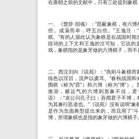
在唐朝之前的文献中，只有三处提到象棋
一、《楚辞·招魂》：“菎蔽象棋，有六
些。成枭而牟，呼五白些。”王逸注：
棋。”有的人据此认为象棋是在战国时期
段诗的上下文和王逸的注可知，它说的
戏，象棋指的是象牙做的六博棋子，而不
二、西汉刘向《说苑》：“燕则斗象棋而
练色以淫目，流声以虞耳。”春秋战国和
围棋（称为“弈”）和六博（称为“博”）
推崇，赌运气的六博则形象不佳，君
语》：“哀公问孔子曰：吾闻君子不博，
为其兼行恶道也。”《说苑》没有说明“象
是作为负面典型提出来的，而且用了“斗
博，所谓象棋也是指的象牙做的六博棋子