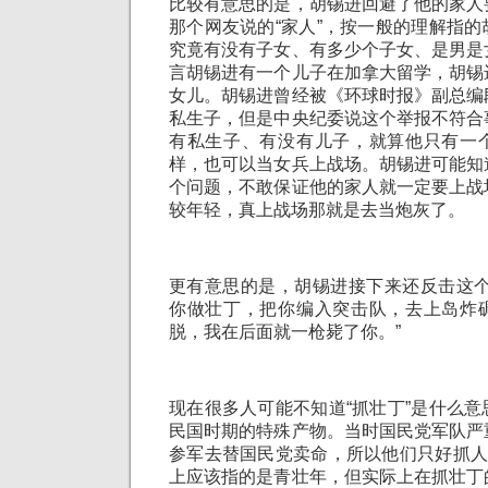
比较有意思的是，胡锡进回避了他的家人
那个网友说的“家人”，按一般的理解指
究竟有没有子女、有多少个子女、是男是
言胡锡进有一个儿子在加拿大留学，胡锡
女儿。胡锡进曾经被《环球时报》副总编
私生子，但是中央纪委说这个举报不符合
有私生子、有没有儿子，就算他只有一
样，也可以当女兵上战场。胡锡进可能知
个问题，不敢保证他的家人就一定要上战
较年轻，真上战场那就是去当炮灰了。
更有意思的是，胡锡进接下来还反击这个
你做壮丁，把你编入突击队，去上岛炸
脱，我在后面就一枪毙了你。”
现在很多人可能不知道“抓壮丁”是什么
民国时期的特殊产物。当时国民党军队严
参军去替国民党卖命，所以他们只好抓人
上应该指的是青壮年，但实际上在抓壮丁