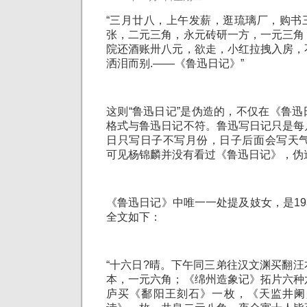
“三月廿八，上午发薪，逛琉璃厂，购书
张，二元三角，永元砖研一方，一元三角
院还酒账卅八元，欲走，小红拉拽入房，
洒泪而别.——《鲁迅日记》”
这则“鲁迅日记”是伪造的，不仅在《鲁
格式与鲁迅日记不符。鲁迅写日记只是每
日只写日子不写月份，日子后面会写天气
可见杨锦麟并没有看过《鲁迅日记》，伪
《鲁迅日记》中唯一一处提及妓女，是193
全文如下：
“十六日?晴。下午同三弟往汉文渊买翻
本，一元六角；《绵州造象记》拓片六种
庐买《鄱阳王刻石》一枚，《天监井阑