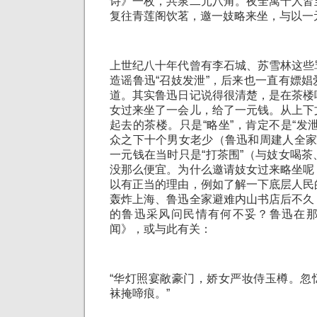
诗》一枚，共泉二元八角。夜全寓十人皆
复往青莲阁饮茗，邀一妓略来坐，与以一
上世纪八十年代曾有李石城、苏雪林这些
造谣鲁迅“召妓发泄”，后来也一直有嫖
道。其实鲁迅日记说得很清楚，是在茶楼
女过来坐了一会儿，给了一元钱。从上下
起去的茶楼。只是“略坐”，肯定不是“发
众之下十个男女老少（鲁迅和周建人全家
一元钱在当时只是“打茶围”（与妓女喝
没那么便宜。为什么邀请妓女过来略坐呢
以有正当的理由，例如了解一下底层人民
轰炸上海、鲁迅全家避难内山书店后不久
的鲁迅采风问民情有何不妥？鲁迅在
闻》，或与此有关：
“华灯照宴敞豪门，娇女严妆侍玉樽。忽
袜掩啼痕。”