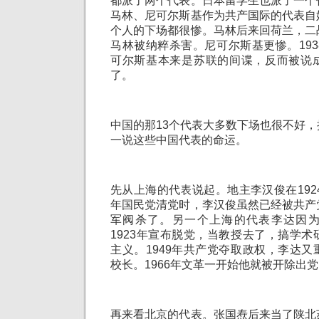
都派了两个代表。日本留学生也派了一个
马林、尼可尔斯基作为共产国际的代表自
个人的下场都很惨。马林后来回荷兰，二
马林被纳粹杀害。尼可尔斯基更惨。19
可尔斯基本来是苏联的间谍，反而被说
了。
中国的那13个代表大多数下场也很不好
一说这些中国代表的命运。
先从上海的代表说起。地主李汉俊在1924
年国民党清党时，李汉俊虽然已经被共产
军阀杀了。另一个上海的代表李达因
1923年宣布脱党，当教授去了，搞学
主义。1949年共产党夺取政权，李达
校长。1966年文革一开始他就被开除出
再来看北京的代表。张国焘后来当了陕北