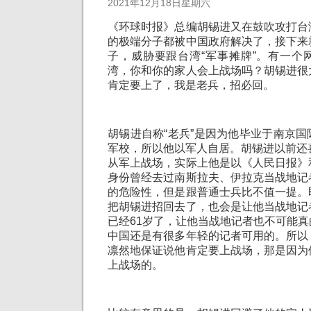
2021年12月18日星期六
《环球时报》总编胡锡进又在鼓吹攻打台
的极端分子都被中国政府解决了，接下来
子，威胁要跟台湾“军事摊牌”。有一个
湾，你和你的家人会上战场吗？胡锡进很
肯定要上了，我是老兵，招必回。
胡锡进自称“老兵”是因为他毕业于南京
军校，所以他以军人自居。胡锡进以前还
从军上战场，实际上他是以《人民日报》
身份曾经去过南斯拉夫、伊拉克当战地记
的危险性，但是跟普通士兵比不值一提。
把胡锡进招回去了，也会是让他当战地记
已经61岁了，让他当战地记者也不可能
中国还是有很多年轻的记者可用的。所以
凛然地保证说他肯定要上战场，那是因为
上战场的。