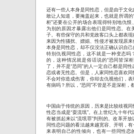
还有一些人本身是同性恋，但是由于文化
敢让人知道，要掩盖起来，也就是所谓的“
柜”还要在公开的场合表现得特别地仇恨
为别的原因才暴露出他们是同性恋。在
子。有些保守的共和党政客口头上都表现
来因为性骚扰、嫖娼、性侵才被发现原来
本身是同性恋，却不仅没法正确认识自己
特别仇视同性恋，这不就是一种变态吗
的，这种情况就是俗话说的“恐同皆深柜
了，并不是“恐同”的人一定自己都是同
恋或者无性恋。但是，人家同性恋喜欢同
不会对你造成伤害，你却去仇视他们，表
有病吗？所以，“恐同”不管是不是深柜，
中国由于传统的原因，历来是比较歧视同
性恋当成是“耍流氓”。在上世纪九十年
有被抓起来以“流氓罪”判刑的。改革开
同性恋问题的看法越来越宽容、开明，有
来表明自己的性倾向，也有一些同性恋