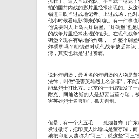
抓壮丁、逼人当敢死队、不当就一枪毙了
拍的国共内战的影片里经常出现的。从这
锡进自吹当过战地记者、上过战场，他对
他小时候看电影得来的印象。有一件事也
他说要叫人上岛去炸碉堡。“炸碉堡”也
的战争片里经常出现的镜头。在现代战争
碉堡？现在有钻地的炸弹，一炸整个碉堡
炸碉堡吗？胡锡进对现代战争缺乏常识
湾，其实也就是过过嘴瘾。
说起炸碉堡，最著名的炸碉堡的人物是董
法律，叫做“侵害英雄烈士名誉罪”，不
能拿烈士打比方。北京的一个编辑发了一
耐克、阿迪达斯的人是想要当董存瑞，被
害英雄烈士名誉罪”，抓去判刑。
但是，有一个大五毛——孤烟暮蝉（广东
发过微博，把印度人比喻成是董存瑞，而
她把印度人蔑称为“阿三”，说这些“阿三