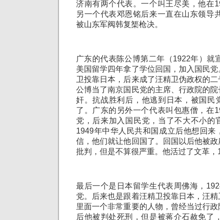
济南有两个代表。一个叫王尽美，他在1
另一个代表邓恩铭后来一直在山东领导共
被山东军阀韩复榘枪决。
广东的代表陈公博第二年（1922年）就宣
美国留学四年拿了学位回国，加入国民党
卫投靠日本，后来成了汪精卫伪政权的二
公博当了南京国民党的主席、行政院的院
奸。抗战胜利后，他逃到日本，被国民
了。广东的另外一个代表叫包惠僧，在1
党，后来加入国民党，当了不大不小的
1949年中华人民共和国成立后他想回
信，他们就让他回国了。回国以后他被政
批判，但是不算很严重。他活过了文革，1
最后一个是日本留学生代表周佛海，19
党。后来也是跟着汪精卫投靠日本，汪精
里面一个非常重要的人物，曾经当过行政
后他被判处死刑，但是被蒋介石赦免了，