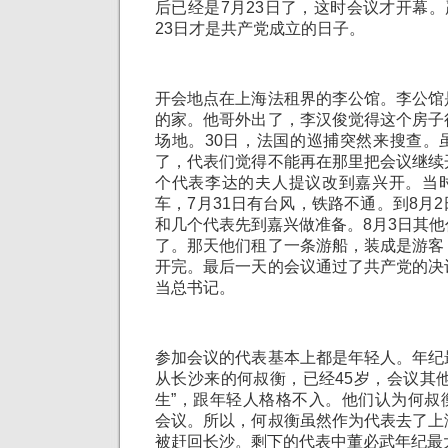
后已经是7月23日了，这时会议才开幕。严
23日才是共产党成立的日子。
开会地点在上海法租界的李公馆。李公馆
的家。他哥外出了，李汉俊觉得这个房子
场地。30日，法国的巡捕突然来搜查。
了，代表们觉得不能再在那里把会议继续
个代表李达的夫人提议改到嘉兴开。当
车，7月31日有台风，铁路不通。到8月
和几个代表先到嘉兴做准备。8月3日其
了。那天他们租了一条游船，装成是游客
开完。最后一天的会议通过了共产党的决
当总书记。
参加会议的代表基本上都是年轻人。年纪
从长沙来的何叔衡，已经45岁，会议其
生”，跟年轻人格格不入。他们认为何叔
会议。所以，何叔衡虽然作为代表去了上
被赶回长沙。剩下的代表中董必武年纪最