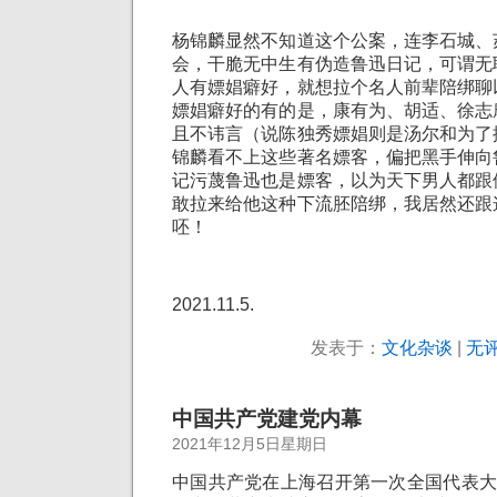
杨锦麟显然不知道这个公案，连李石城、
会，干脆无中生有伪造鲁迅日记，可谓无
人有嫖娼癖好，就想拉个名人前辈陪绑聊
嫖娼癖好的有的是，康有为、胡适、徐志
且不讳言（说陈独秀嫖娼则是汤尔和为了
锦麟看不上这些著名嫖客，偏把黑手伸向
记污蔑鲁迅也是嫖客，以为天下男人都跟
敢拉来给他这种下流胚陪绑，我居然还跟
呸！
2021.11.5.
发表于：
文化杂谈
|
无评
中国共产党建党内幕
2021年12月5日星期日
中国共产党在上海召开第一次全国代表大