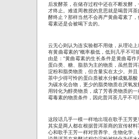
后发酵茶，在储存过程中还在不断发酵，
才终止。难道周教授的意思就是喝普洱茶
酵终止？那样当然不会再产黄曲霉素了，
霉素还是会被喝下去的。
云无心则认为连实验都不用做，从理论上
有黄曲霉素的“概率极低，低到几乎不可
由是：“黄曲霉素的生长条件是黄曲霉作
蛋白类、糖、脂肪为主的物质，虽然普洱
淀粉和脂类物质，但含量实在太少。并且
茶中少得可怜的蛋白质被水分解成氨基酸
为碳水化合物，更少的脂类物质在厌氧发
用转化为醇类物质，成了芳香类物质的一
霉毒素的物质条件，因此普洱茶几乎不可
这段话几乎一模一样地出现在歌手王芳更
其实是两人都在根据普洱茶商的宣传材料
心和歌手王芳一样对营养学、生物化学、
说普洱茶在发酵过程中淀粉被转化为碳水