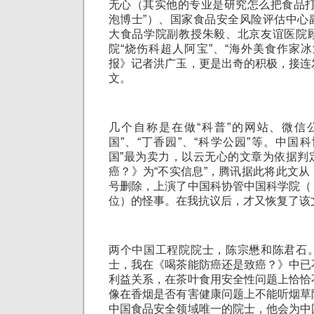
无心（其实他的专业是研究怎么把食品打
泡博士”）、国家食品安全风险评估中心
大食品学院副教授朱毅、北京友谊医院
院“烧伤科超人阿宝”、“海外美食作家
报》记者洪广玉，更是出奇的积极，接连
文。
几个自称是在做“科普”的网站、微信
国”、“丁香园”、“科学公园”等。中国
国”最为卖力，以云无心的文章为依据判
癌？》为“不实信息”，腾讯据此将此文
号删除，上演了中国科协管中国科学院（
位）的怪事。在我抗议后，才又恢复了该
两个中国工程院院士，陈宗懋和陈君石
士，我在《喝茶能防癌还是致癌？》中已
利益关系，在茶叶食用安全性问题上恰恰
像在香烟是否有害健康问题上不能听烟草
中国食品安全领域唯一的院士，他会为中