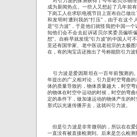
对引力波的探测获得了今年诺贝尔物理学
成为新闻热点。一些人又想起了几年前有
下岗工人在求职电视节目上宣布自己做出
和发明时遭到我的“打压”，由于在这个
是“引力波”，于是他们就怪我把中国一
知他们会不会去起诉诺贝尔奖委员偏听偏
想”。自称早就发现“引力波”的中国人可不
至还有国学家、老中医说老祖宗的太极图
在，有的淘宝店还推出了号称能防引力波
引力波是爱因斯坦在一百年前预测的。根
年提出的广义相对论，引力是时空弯曲的
体的质量导致的，物体质量越大，时空弯
的物体在时空中运动的时候，时空的弯曲
定的条件下，做加速运动的物体产生的时
形式以光速传播开去，这就叫引力波。
但是引力波是非常微弱的，所以在在爱
一直没有被直接检测到。后来是怎么检测