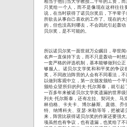
相当于他们当大学教授二十年的工资，而
只奖给一个人，而不是像现在这样往往
说，在当时获得了诺贝尔奖后，下半辈子
所欲去从事自己喜欢的工作了。现在的大
的，但也没高到哪去，不会因此引起轰动
贝尔奖，是不可能的。
所以诺贝尔奖一面世就万众瞩目，举世闻
名声一直保持下去，而不只是轰动一时然
一套严格的评选机制，基本能够做到公正
够服人。诺贝尔文学奖和和平奖的争议
奖，不同政治阵营的人会有不同看法，不
以做到客观中立，第一次颁发颁给一个平
颁给众望所归的列夫·托尔斯泰，就引起
一百多年来被诺贝尔文学奖遗漏的世界级
列夫·托尔斯泰，还有左拉、契诃夫、马
林伯格、卡夫卡、博尔赫斯、庞德、乔
特、纳博科夫、亚瑟·米勒等等，把被诺
来，阵营比获得诺贝尔奖的作家还要强大
项虽然也有争议，也有遗漏，也奖给了不