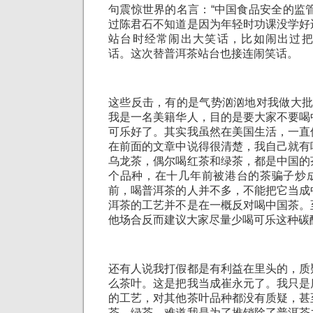
句震惊世界的名言：“中国食品安全的监
过陈君石不知道是因为年轻时功课没学好
站台时经常闹出大笑话，比如闹出过把
话。这次替普洱茶站台也接连闹笑话。
这些反击，有的是气势汹汹地对我做大批
我是一名美籍华人，目的是要大家不要喝
可乐好了。其实我虽然在美国生活，一直
在前面的文章中说得很清楚，我自己就有
乌龙茶，偶尔喝红茶和绿茶，都是中国的
个品种，在十几年前被港台的茶骗子炒
前，喝普洱茶的人并不多，不能把它当成
洱茶的工艺并不是在一概反对喝中国茶。
他场合反而建议大家尽量少喝可乐这种碳
还有人说我打假都是有利益在里头的，质
么茶叶。这是把我当成崔永元了。我只是
的工艺，对其他茶叶品种都没有质疑，甚
茶、绿茶，难道我是为了推销除了普洱茶