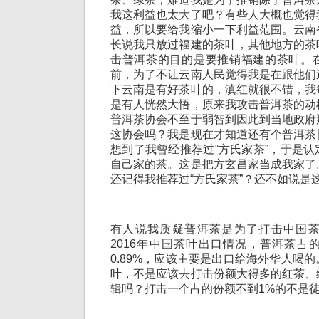
我这利益也太大了吧？有些人大概也觉得
益，所以要给我缩小一下利益范围。云南
长说我只放过福建的茶叶，其他地方的茶
击普洱茶的目的是要推销福建的茶叶。
前，为了不让云南人民觉得我是在跟他们
下云南是有好茶叶的，滇红就很不错，我
是有人恍然大悟，原来我攻击普洱茶的动
普洱茶协会不至于弱智到因此到当地政府
这协会吗？我是现在才知道还有个普洱茶
想到了我曾经推荐过“方氏家茶”，于是
自己家的茶。这是把方玄昌家当成我家了
还记得我推荐过“方氏家茶”？还不如说是
有人说我质疑普洱茶是为了打击中国
2016年中国茶叶出口情况，普洱茶占
0.89%，应该主要是出口给海外华人喝
叶，不是应该去打击份额大得多的红茶、
辑吗？打击一个占的份额不到1%的不是