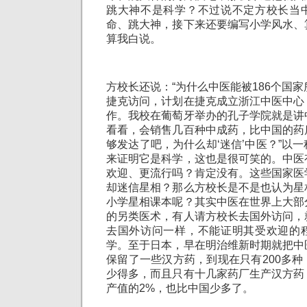
跳大神不是科学？不过说不定方校长当
命、跳大神，接下来还要编写小学风水、
算我白说。
方校长还说：“为什么中医能被186个国家
捷克访问，计划在捷克成立浙江中医中心
作。我校在葡萄牙举办的孔子学院就是讲
看看，会销售几百种中成药，比中国的药
够发达了吧，为什么却‘迷信’中医？”以
来证明它是科学，这也是很可笑的。中医
欢迎、更流行吗？肯定没有。这些国家医
却迷信星相？那么方校长是不是也认为星
小学星相课本呢？其实中医在世界上大部
的另类医术，有人请方校长去国外访问，
去国外访问一样，不能证明其受欢迎的
学。至于日本，早在明治维新时期就把中
保留了一些汉方药，到现在只有200多
少得多，而且只有十几家药厂生产汉方药
产值的2%，也比中国少多了。