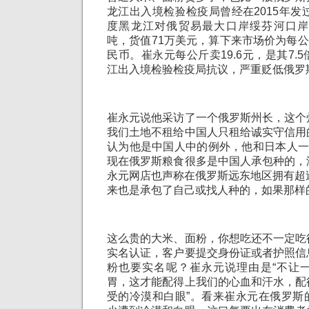
龙江出入境检验检疫局曾经在2015年发过
度黑龙江对俄贸易最大口岸绥芬河口岸进
吨，货值71万美元，算下来市场价为每公斤
民币。崔永元每公斤卖19.6元，是其7.
江出入境检验检疫局抗议，严重贬低俄罗
崔永元说他采访了一个俄罗斯州长，这个
我们土地不租给中国人只租给诚实守信用
认为他是中国人中的例外，他和日本人一
现在俄罗斯粮食很多是中国人承包种的，
永元网店也声称在俄罗斯远东地区拥有超
来也是承包了自己或找人种的，如果那样
这么贵的大米、面粉，你想吃还不一定吃
实名认证，客户要提交身份证或者护照信
粉也要实名呢？崔永元说理由是“不让
胃，这才能配得上我们的心血和汗水，配
受的冷漠和白眼”。看来崔永元在俄罗斯