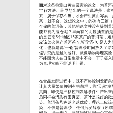
面对这些检测出黄曲霉素的论文，为普洱
辩解方法。最早想出的一个说法是，这
茶，属于保存不当，才会产生黄曲霉素，
茶，就不会。这些论文中，的确有三篇（
存储的普洱茶，其他的论文并没有提到普
能都视为湿仓呢？里面有的明显抽查的是
的是云南5个地区15家茶厂的普洱茶，
应该怎么保存普洱茶？所谓“湿仓”是人
化，也就是说“干仓”普洱茶时间放久了
偏讲究的是越久越好。就像动物毒理实验
不能因为人在日常生活中不会一下子摄入
为毒理实验不能说明问题。
在食品发酵过程中，既不严格控制发酵条
让其大量繁殖抑制有害菌群，靠“天然”
真菌。即使是严格控制发酵条件生产出来
后同样会污染有害真菌。茶叶是很好的微
染。普洱茶号称越老越优质，理论上应该
染。不仅是普洱茶，任何后发酵茶（所谓
问题。退一步说，就算能够找到一个完全