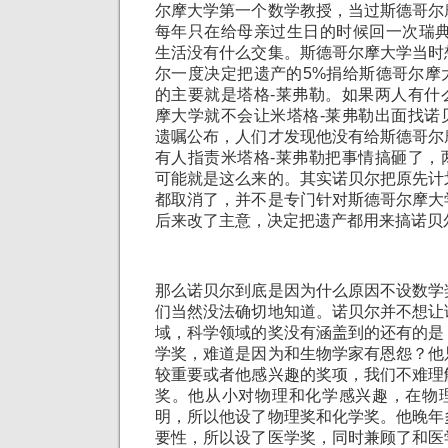
尔摩大学第一个数学教授，当过斯德哥尔
每年只在给母亲过生日的时候回一次瑞典
生活没有什么交集。斯德哥尔摩大学当时
尔一度决定把遗产的5%捐给斯德哥尔摩
的主要就是塔格-莱弗勒。如果两人有什
摩大学就不会让米塔格-莱弗勒出面找诺
遗嘱公布，人们才发现他没有给斯德哥尔
有人指责米塔格-莱弗勒把事情搞砸了，
可能就是这么来的。其实诺贝尔把原先计
都取消了，并不是专门针对斯德哥尔摩大
后来改了主意，决定把遗产都用来搞诺贝
那么诺贝尔到底是因为什么原因不设数学
们当然没法确切地知道。诺贝尔并不想让
域，科学领域的奖没有涵盖到的还有的是
学奖，难道是因为和生物学家有恩怨？他
较重要或者他感兴趣的奖项，我们不难理
奖。他从小对物理和化学感兴趣，在物
明，所以他设了物理奖和化学奖。他晚年
要性，所以设了医学奖，同时兼顾了和医