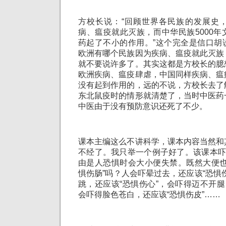
方校长说：“回顾世界各民族的发展史
病、瘟疫就此灭族，而中华民族5000
药起了不小的作用。”这个完全是信口胡
欧洲有哪个民族因为疾病、瘟疫就此灭族
就不要说许多了。其实这都是方校长的臆
欧洲疾病、瘟疫肆虐，中国同样疾病、瘟
没有起到作用的，远的不说，方校长去了
东北鼠疫时的情形就清楚了，当时中医药
中医由于没有预防意识还死了不少。
课本主编这么不讲科学，课本内容当然和
不经了。我只举一个例子好了。该课本吓
由是人恐惧时会大小便失禁。既然大便也
惧伤肠”吗？人会吓晕过去，还应该“恐惧
跳，还应该“恐惧伤心”，会吓得迈不开腿
会吓得脸色苍白，还应该“恐惧伤皮”……