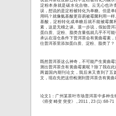
淀粉本身就是碳水化合物。云无心也许
误，想说的是淀粉被转化为单糖。但是单
用吗？就像氨基酸更容易被霉菌利用一样
基酸，淀粉转化成单糖后就不能被霉菌
素，这是无稽之谈。退一步说，假如普洱
蛋白质、淀粉、脂类含量低就几乎不可能
承认在湿仓条件下普洱茶会有黄曲霉素，
往普洱茶里添加蛋白质、淀粉、脂类了？
既然普洱茶这么神奇，不可能产生黄曲霉
测出普洱茶含有黄曲霉素呢？除了我在此
两篇国内期刊论文，我后来又查到了五
文，现在先把这些检测到普洱茶含有黄曲
论文1：广州某茶叶市场普洱茶中多种生
《癌变 畸变 突变》 , 2011 , 23 (1) :68-71