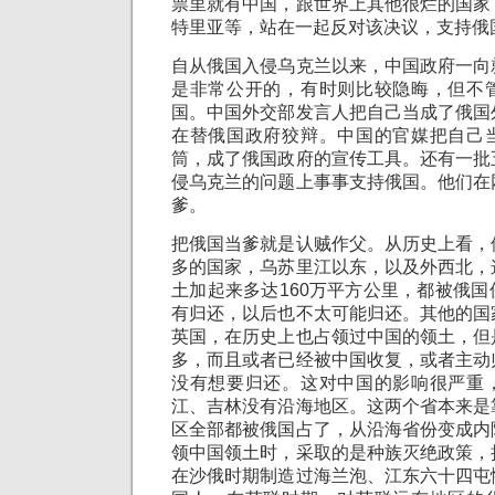
票里就有中国，跟世界上其他很烂的国家
特里亚等，站在一起反对该决议，支持俄
自从俄国入侵乌克兰以来，中国政府一向
是非常公开的，有时则比较隐晦，但不
国。中国外交部发言人把自己当成了俄国
在替俄国政府狡辩。中国的官媒把自己
筒，成了俄国政府的宣传工具。还有一批
侵乌克兰的问题上事事支持俄国。他们在
爹。
把俄国当爹就是认贼作父。从历史上看，
多的国家，乌苏里江以东，以及外西北，
土加起来多达160万平方公里，都被俄
有归还，以后也不太可能归还。其他的国
英国，在历史上也占领过中国的领土，但
多，而且或者已经被中国收复，或者主动
没有想要归还。这对中国的影响很严重
江、吉林没有沿海地区。这两个省本来是
区全部都被俄国占了，从沿海省份变成内
领中国领土时，采取的是种族灭绝政策，
在沙俄时期制造过海兰泡、江东六十四屯