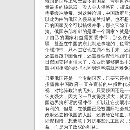
俄国是世界上领土最多的国家，号称世界
量最多的核武器，没人会去侵略它，却说
需要缓冲地带。对这种论调，中国政府居
以此为由为俄国入侵乌克兰辩解。也不想
己的国家安全可以搞缓冲带，那么它除了
搞。俄国东部相邻的是哪一个国家？就是
了自己的国家利益需要缓冲带，那么在
疆，甚至在中国的东北制造事端的，也需
个缓冲带。只不过它现在腾不出手来，还
还需要跟中国合作，还需要假惺惺地跟中
日俄国变得更强大了，在西部能够腾出手
跟中国相邻的那些地区制造事端就是难免
只要俄国还是一个专制国家，只要它还有
指望像中国政府一直在宣传的中俄世代
视，对地缘政治的无知。只要俄国还是一
它变强大，因为它一旦变得更强大，就要
国边界搞所谓的缓冲带，所以让它变弱小
有利的。但是，在俄国已经被国际社会孤
政府还去抱俄国的大腿，还要给它输血、
惺惺相惜，想要联手对抗那些民主国家，
益，而是为了政权的利益。