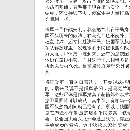
郊外撤军，放弃了攻占基辅的战略意图。
去访问基辅，表明那里现在相当安全。当
结束，还会持续下去，俄军集中力量打乌
会顺利一些。
俄军一旦作战失利，就会把气出在平民身
国军队历来的做法，在乌克兰也不例外。
狂轰滥炸，还专门处决平民。俄国军队从
军队解放那里，发现很多平民被俄国军队
万人坑，尸体集中埋起来。还有的是俄国
体扔在路边不管。而且这些平民相当多是
折磨以后再杀死。目前发现在基辅郊外被
具。
俄国政府一直矢口否认，一开始说这些
的，后来又说不是俄军杀的，是乌克兰
军，这些尸体是俄军撤离了基辅郊外以后
据卫星图片可以确认，其中至少有相当一
国军队占领期间就已经有了。所以，俄国
是在布查小镇制造的屠杀平民惨案，铁
会。联合国大会为此开会通过决议，停止
事会成员的资格。这个决议以93国赞成