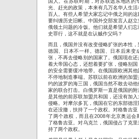
国人。在苏联时期，对苏联远东地区的
光、赶光的政策，本来有几万名华人生活
百人。有些人希望大家忘记中俄之间的这
要纠缠历史旧帐。中国外交部发言人赵立
俄领土问题的冷饭。他们就是希望人们忘
史罪行，这不就是在认贼作父吗？
而且，俄国并没有改变侵略扩张的本性，
德国、日本不一样。德国、日本后来变
张，不再去侵略别的国家了。俄国现在还
着大帝国心态，还想着要扩张，侵略别国
的安全需要缓冲地带。在俄国跟欧洲其他
不停地制造事端。苏联以前在欧洲的加盟
约的波罗的海三国，俄国当然不敢去动他
家的联合打击。白俄罗斯一直是俄国的附
是其他的前苏联加盟共和国，还没有加入
侵略。对摩尔多瓦，俄国在它的东部德涅
在还没撤，扶持了一个政权。对格鲁吉亚
了两个政权，而且在2008年北京奥运
了格鲁吉亚。对乌克兰，俄国侵占了克里
持了两个政权。