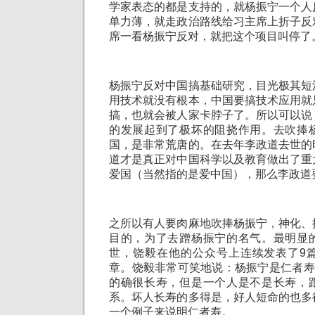
学家表态的都是支持的，就杨振宁一个人
单力薄，就走政治路线给习主席上折子反
席一看杨振宁反对，就把这个项目叫停了
杨振宁反对中国搞基础研究，目光极其短
用技术就没有根本，中国要搞技术应用就
搞，也就会被人家卡脖子了。所以可以说
的发展起到了极坏的阻挠作用。去吹捧
国，是非常荒唐的。在去年李政道去世的
道才是真正对中国科学以及教育做出了重
爱国（当然指的是爱中国），那么李政道
之所以有人要肉麻地吹捧杨振宁，神化、
目的，为了去蹭杨振宁的名气。最明显
世，饶毅在他的公众号上连续发表了9
章。饶毅非常可笑地说：杨振宁是仁者寿
的确很长寿，但是一个人是不是长寿，
系。坏人长寿的多得是，好人短命的也多
一个例子来说明仁者寿。