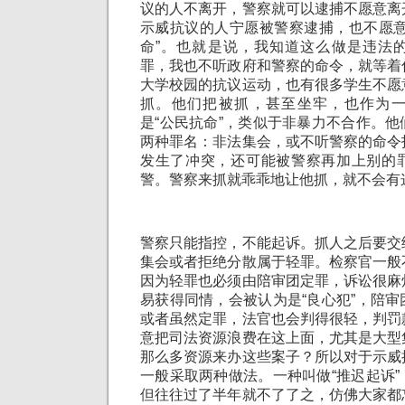
议的人不离开，警察就可以逮捕不愿意离
示威抗议的人宁愿被警察逮捕，也不愿意
命”。也就是说，我知道这么做是违法
罪，我也不听政府和警察的命令，就等着
大学校园的抗议运动，也有很多学生不愿
抓。他们把被抓，甚至坐牢，也作为
是“公民抗命”，类似于非暴力不合作。
两种罪名：非法集会，或不听警察的命令
发生了冲突，还可能被警察再加上别的
警。警察来抓就乖乖地让他抓，就不会有
警察只能指控，不能起诉。抓人之后要交
集会或者拒绝分散属于轻罪。检察官一般
因为轻罪也必须由陪审团定罪，诉讼很麻
易获得同情，会被认为是“良心犯”，陪
或者虽然定罪，法官也会判得很轻，判罚
意把司法资源浪费在这上面，尤其是大型
那么多资源来办这些案子？所以对于示威
一般采取两种做法。一种叫做“推迟起诉
但往往过了半年就不了了之，仿佛大家都