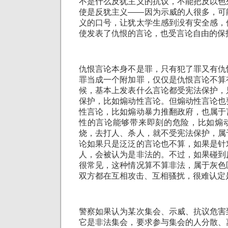
不是什么反犹主义的抗议，不能把反以色
使是反犹主义——因为示威的人很多，可
义的口号，让犹太学生感到没有安全感，
使发表了仇恨的言论，也受言论自由的保
仇恨言论本身不是罪，只有犯了罪又有仇
罪当成一个附加罪，仅仅是仇恨言论不算
候，基本上发表什么言论都受宪法保护，
保护，比如煽动性言论。但煽动性言论也
性言论，比如煽动暴力推翻政府，也属于
性的言论能够带来即刻的危险，比如煽
烧，去打人、杀人，就不受宪法保护，属
论如果只是泛泛的言论也不算，如果是针
人，会被认为是非法的。不过，如果碰到
很常见，这种情况算不算非法，属于灰色
双方都在互相攻击、互相骚扰，很难认定
警察如果认为某次集会、示威、抗议危害
它是非法集会，要求参与集会的人分散、