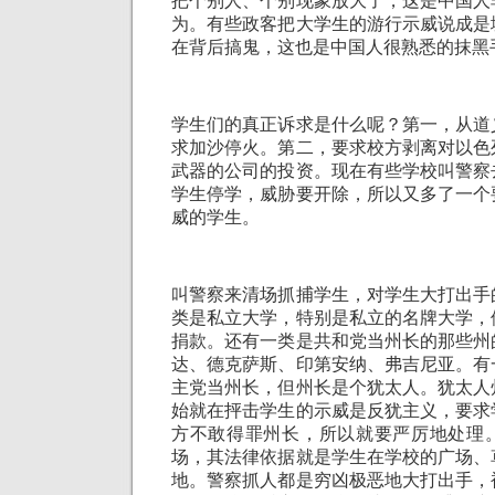
把个别人、个别现象放大了，这是中国人
为。有些政客把大学生的游行示威说成是
在背后搞鬼，这也是中国人很熟悉的抹黑
学生们的真正诉求是什么呢？第一，从道
求加沙停火。第二，要求校方剥离对以色
武器的公司的投资。现在有些学校叫警察
学生停学，威胁要开除，所以又多了一个
威的学生。
叫警察来清场抓捕学生，对学生大打出手
类是私立大学，特别是私立的名牌大学，
捐款。还有一类是共和党当州长的那些州
达、德克萨斯、印第安纳、弗吉尼亚。有
主党当州长，但州长是个犹太人。犹太人
始就在抨击学生的示威是反犹主义，要求
方不敢得罪州长，所以就要严厉地处理
场，其法律依据就是学生在学校的广场、
地。警察抓人都是穷凶极恶地大打出手，