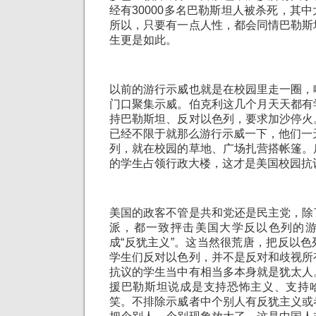
经有30000多名巴勒斯坦人被杀死，其
所以，只要有一点人性，都会同情巴勒斯
生更是如此。
以前的游行示威也就是在校园里走一圈，
门口聚集示威。伯克利这几个月天天都有
持巴勒斯坦、反对以色列，要求加沙停火
已经不限于就那么游行示威一下，他们一
列，就在校园的草地、广场扎营搭帐篷。
的学生占领行政大楼，这才是美国校园抗
美国的政客不管是共和党还是民主党，除
派，都一致抨击美国大学反以色列的
成“反犹主义”。这当然很荒唐，把反以
学生们反对以色列，并不是反对和歧视所
抗议的学生当中有相当多本身就是犹太人
援巴勒斯坦说成是支持恐怖主义、支持
笑。不排除示威者中个别人有反犹主义或