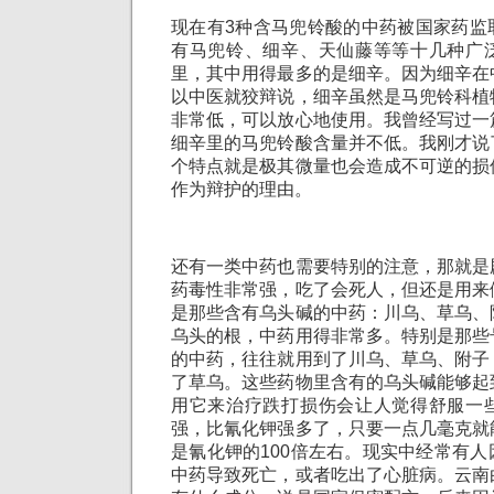
现在有3种含马兜铃酸的中药被国家药监
有马兜铃、细辛、天仙藤等等十几种广
里，其中用得最多的是细辛。因为细辛在
以中医就狡辩说，细辛虽然是马兜铃科植
非常低，可以放心地使用。我曾经写过一
细辛里的马兜铃酸含量并不低。我刚才说
个特点就是极其微量也会造成不可逆的损
作为辩护的理由。
还有一类中药也需要特别的注意，那就是
药毒性非常强，吃了会死人，但还是用来
是那些含有乌头碱的中药：川乌、草乌、
乌头的根，中药用得非常多。特别是那些
的中药，往往就用到了川乌、草乌、附子
了草乌。这些药物里含有的乌头碱能够起
用它来治疗跌打损伤会让人觉得舒服一
强，比氰化钾强多了，只要一点几毫克就
是氰化钾的100倍左右。现实中经常有
中药导致死亡，或者吃出了心脏病。云南