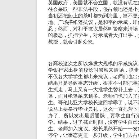
英国政府，美国就不会立国，就没有现在
往会采取一些非法手段，侵占领地还是小
当初还把船上的茶叶都扔到海里，岂不更
地、广场搭帐篷抗议，是和平的示威，即
忍；然而，对和平抗议居然叫警察来清场
凶极恶，抓捕学生，对示威者大打出手，
教授，就会引起众怒。
各高校这次之所以爆发大规模的示威抗议
学银行家出身的校长叫警察来清场，抓走
不仅各大学学生都出来抗议，老师们也出
结果只是导致事态升级，根本不可能把事
生抓走，马上又有一大批学生替补上去，
篷，而且帐篷越来越多。老师们也加入了
生。哥伦比亚大学校长这回学乖了，说不
说马上要举行毕业典礼，这么一直扎营下
办了。所以发出最后通牒，要学生自行
学。结果，过了截止时间，没有学生自己
生、老师加入抗议。校长果然开始一一发
停学，让事态更进一步升级，学生们去占