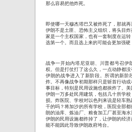
那么容易把他炸死。
即使哪一天穆杰塔巴又被炸死了，那就再
伊朗不是土匪、恐怖主义组织，将头目炸
家是一个主权国家，也有一套制度在运转
选第一个。而且选上来的可能会更加强硬
战争一开始内塔尼亚胡、川普都号召伊
权。但是打仗打了这么久，一点动静都没
伊朗的战争进入了新阶段。所谓的新阶
炸。不再像战争初期那样只是斩首行动或
事目标，特别是民用设施也都挨炸了。美
伊朗一万多处民用建筑，包括几十所学校
损。炸医院、学校对以色列来说是轻车熟
干的吗？将加沙的所有学校，医院全部都
朗的油库、炼油厂、粮食加工厂甚至海水
伊朗的民用设施都炸掉了，让伊朗的经济
能不能因此导致伊朗政府垮台。