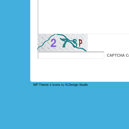
CAPTCHA C
WP Theme
&
Icons
by
N.Design Studio