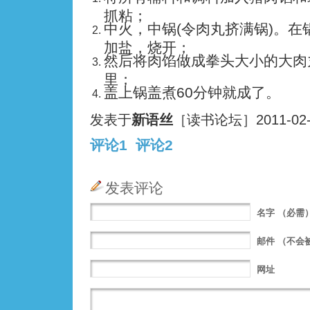
抓粘；
中火，中锅(令肉丸挤满锅)。在
加盐，烧开；
然后将肉馅做成拳头大小的大肉
里；
盖上锅盖煮60分钟
就成了。
发表于
新语丝
［读书论坛］2011-02-
评论1
评论2
发表评论
名字
（必需
邮件
（不会
网址