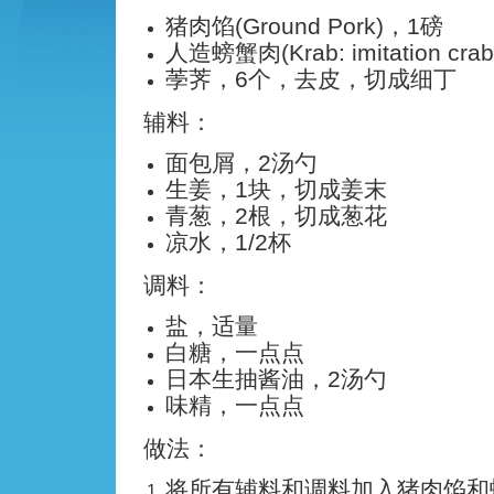
猪肉馅(Ground Pork)，1磅
人造螃蟹肉(Krab: imitation c
荸荠，6个，去皮，切成细丁
辅料：
面包屑，2汤勺
生姜，1块，切成姜末
青葱，2根，切成葱花
凉水，1/2杯
调料：
盐，适量
白糖，一点点
日本生抽酱油，2汤勺
味精，一点点
做法：
将所有辅料和调料加入猪肉馅和