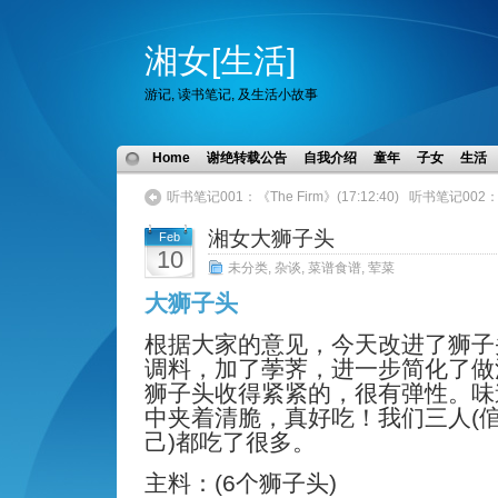
湘女[生活]
游记, 读书笔记, 及生活小故事
Home
谢绝转载公告
自我介绍
童年
子女
生活
听书笔记001：《The Firm》(17:12:40)
听书笔记002：《Th
湘女大狮子头
Feb
10
未分类
,
杂谈
,
菜谱食谱
,
荤菜
大狮子头
根据大家的意见，今天改进了狮子
调料，加了
荸荠，进一步简化
了做
狮子头收得紧紧的，很有弹性。
味
中夹着清脆，真好吃！我们三人(
己)都吃了很多。
主料：(6个狮子头)