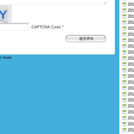
20
20
20
20
CAPTCHA Code
*
20
20
20
20
20
n Studio
20
20
20
20
20
20
20
20
20
20
20
20
20