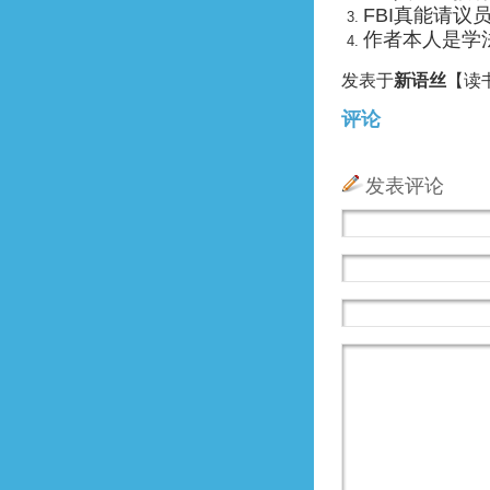
FBI真能请
作者本人是学
发表于
新语丝
【读书
评论
发表评论