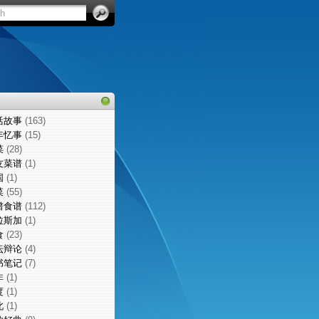
活故事
(163)
年忆事
(15)
菜
(28)
友菜谱
(1)
国
(1)
菜
(55)
谱食谱
(112)
拉斯加
(1)
食
(23)
坛辩论
(4)
书笔记
(7)
非
(1)
度
(1)
北
(1)