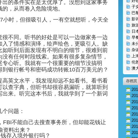
好
开出的条件实在是太优厚了。没想到这家事务
子
钱的，从而卷入危险境地。
巴
17小时，但很吸引人，一有空就想听，今天全
影
旅
日
觉很不同。听书的好处是可以一边做家务一边
早
加入了情感和演绎，绘声绘色，更吸引人。缺
未
比如听到后面发现有不明白的细节，很难到前
杂
为没有任何时段线索。如果有很多复杂情节，
上
伦
尾专心听。
我就有一个很重要的细节没搞明
澳
得到银行帐号和密码成功转账10百万美元的？
提高英文水平，我发现却远不如看书。看书看
存档页
可以查字典，但听书却很容易漏听，就算听到
20
写出来。听完这本书后，我就学到了一个新词
20
20
20
几个问题：
20
20
，FBI不能自己去搜查事务所，但却能花钱让
20
偷资料出来？
20
将钱存入境外银行吗？