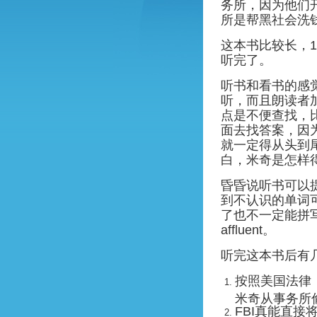
务所，因为他们
所是帮黑社会洗
这本书比较长，
听完了。
听书和看书的感
听，而且朗读者
点是不便查找，
面去找答案，因
就一定得从头到
白，米奇是怎样
昏昏说听书可以
到不认识的单词
了也不一定能拼
affluent。
听完这本书后有
按照美国法律
米奇从事务所
FBI真能直接