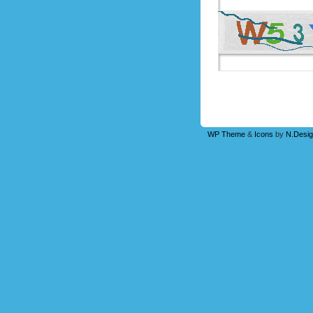
WP Theme
&
Icons
by
N.Desig