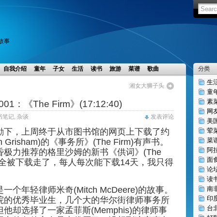
小故事
自我介绍
童年
子女
生活
读书
旅游
菜谱
歌曲
分类
生
湘女大狮子头
童
素
1：《The Firm》(17:12:40)
网
书笔记
,
杂谈
发表评论
美
励下，上周终于从市图书馆的网页上下载了
约
荤
菜
Grisham)的
《事务所》(The Firm)有声书。
阿
昏极力推荐的
格里沙姆
的新书《供词》(The
面
n)，但全被下载走了，每人每次能下载14天，我只得
论
读
是一个年轻律师米奇
(Mitch McDeere
)的故事。
南
印
院的优秀毕业生，几个大的华尔街律师事务所
台
但他却选择了一
家孟菲斯
(
Memphis
)的律师事