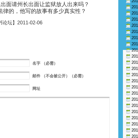
20
议员出面请州长出面让监狱放人出来吗？
20
法律的，他写的故事有多少真实性？
20
20
论坛】2011-02-06
20
20
20
20
20
20
20
名字
（必需）
20
20
邮件
（不会被公开）（必需）
20
20
网址
20
20
20
20
20
20
20
20