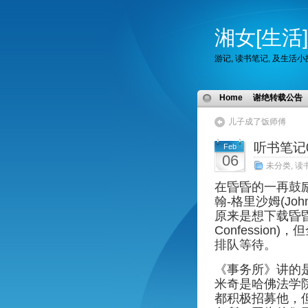
湘女[生活]
游记, 读书笔记, 及生活
Home
谢绝转载公告
儿子成了饭师傅
听书笔记00
Feb
06
未分类
,
读
在昏昏的一再鼓
翰-格里沙姆(John 
原来是想下载昏
Confessio
排队等待。
《事务所》
讲的
米奇是
哈佛法学
都积极招募他，