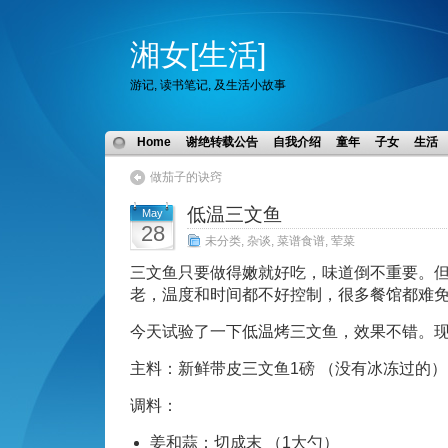
湘女[生活]
游记, 读书笔记, 及生活小故事
Home
谢绝转载公告
自我介绍
童年
子女
生活
做茄子的诀窍
低温三文鱼
May
28
未分类
,
杂谈
,
菜谱食谱
,
荤菜
三文鱼只要做得嫩就好吃，味道倒不重要。
老，温度和时间都不好控制，很多餐馆都难
今天试验了一下低温烤三文鱼，效果不错。
主料：新鲜带皮三文鱼1磅 （没有冰冻过的
调料：
姜和蒜：切成末 （1大勺）