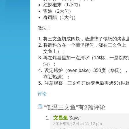
红辣椒末（1小勺）
酱油（2大勺）
寿司醋（1大勺）
做法：
将三文鱼切成四块，放进垫了锡纸的烤盘
将调料放在一个碗里拌匀，浇在三文鱼上
文鱼上）；
再在烤盘里加一点清水（1/4杯，一是以
油）；
设定烤炉（oven bake）350度（华氏
靠近热源）；
注意观察，三文鱼开始变色后再烤5分钟
评论
“低温三文鱼”有2篇评论
文昌鱼
Says:
2015年6月2日 at 11:12 pm