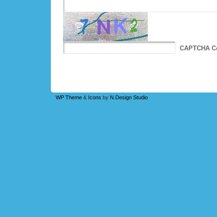
CAPTCHA C
WP Theme
&
Icons
by
N.Design Studio