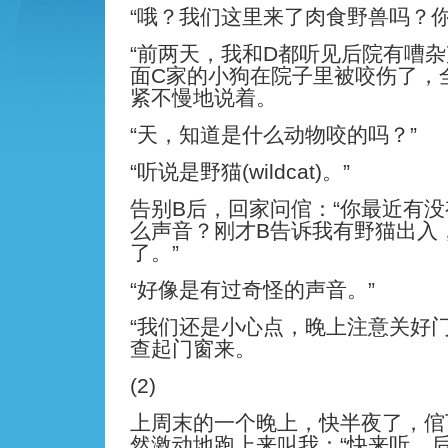
“哦？我们这里来了肉食野兽吗？你
“前两天，我和D都听见后院有嘈
面C家的小狗在院子里被咬伤了，全
紧不慢地说着。
“天，知道是什么动物咬的吗？”
“听说是野猫(wildcat)。”
告别B后，回家问倌：“你最近有
么声音？刚才B告诉我有野猫出入
了。”
“好像是有过奇怪的声音。”
“我们还是小心点，晚上注意关好门
查起门窗来。
(2)
上周末的一个晚上，快半夜了，倌
然激动地跑上来叫我：“快来听，