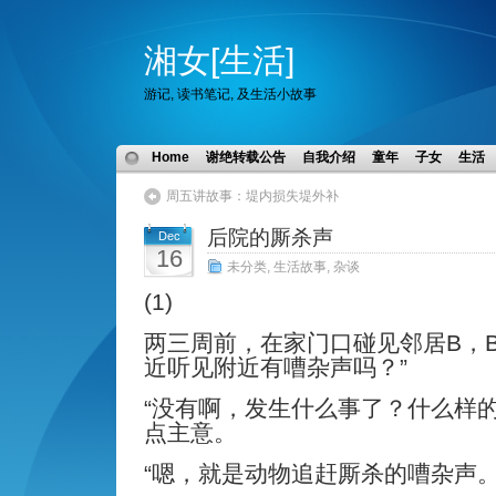
湘女[生活]
游记, 读书笔记, 及生活小故事
Home
谢绝转载公告
自我介绍
童年
子女
生活
周五讲故事：堤内损失堤外补
后院的厮杀声
Dec
16
未分类
,
生活故事
,
杂谈
(1)
两三周前，在家门口碰见邻居B，B
近听见附近有嘈杂声吗？”
“没有啊，发生什么事了？什么样的
点主意。
“嗯，就是动物追赶厮杀的嘈杂声。