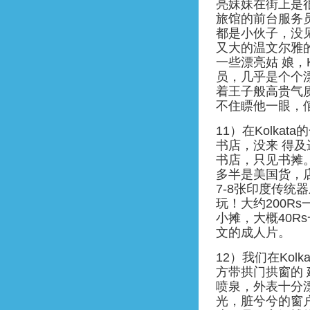
亮妹妹在街上是
旅馆的前台服务
都是小伙子，没
又大的温文尔雅
一些漂亮姑 娘，K
员，几乎是个个漂
着王子般高贵气
不住瞟他一眼，
11）在Kolk
书店，没来 得
书店，只见书摊
多半是美国货，
7-8张印度传统
玩！大约200R
小摊，大概40R
文的成人片。
12）我们在Ko
方带拱门拱窗的
喷泉，外表十分
光，脏兮兮的窗