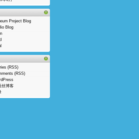
eum Project Blog
blio Blog
n
d
l
ries (RSS)
mments (RSS)
rdPress
语丝博客
录