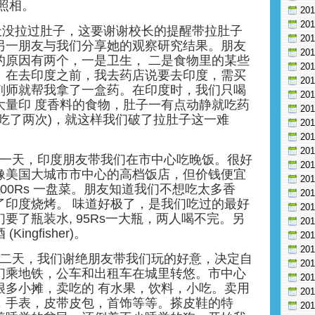
照相。
20
20
7天没拉过肚子，这要谢谢校长的提醒带拉肚子
20
另一朋友与我们分享她的观察研究结果。朋友
20
的原因有两个，一是卫生， 二是食物里的某些
20
。在去印度之前，我去药店说要去印度，需买
20
剂师就帮我拿了一盒药。在印度时，我们只喝
20
大量印 度香料的食物，肚子一有点动静就吃药
20
我吃了两次)，就这样我们破了拉肚子这一难
20
20
20
ta的第一天，印度朋友带我们在市中心吃晚饭。很好
20
像美国大城市市中心的高档饭店，但价钱便宜
20
-400Rs 一盘菜。朋友知道我们不想吃太多香
20
了印度烧烤。 味道好极了，是我们吃过的最好
20
要了瓶装水, 95Rs一大瓶，两人喝不完。另
20
ingfisher)。
20
20
ta的第二天，我们谢绝朋友带我们玩的好意，决定自
20
们乘地铁，公车和出租车在城里转悠。市中心
20
很多小摊，卖吃的 有水果，饮料，小吃。卖用
20
，手表，皮带皮包，首饰等等。搽皮鞋的特
20