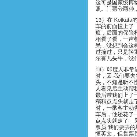
这可是国家级博
照。门票分两种，
13）在 Kolk
车的前面撞上了
痕，后面的保险
相看了看，一声
呆，没想到会这
过撞过，只是轻
尔有几头牛，没
14）印度人非常
时，因 我们要
头，不知是听不
人看见后主动帮
最后带我们上了
稍稍点点头就走
时，一乘客主动
车后，他还花了
点点头就走了。
票员 我们要去
懂英文，但售票