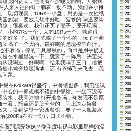
着睡觉的贫民，还倒着不少睡觉的狗。开始我
20
 在人来人往的街上躺着一动不动。我们在小摊
20
，现切现卖，10Rs一小盘，用的是一次性纸
20
美国的浓，要放点盐才好吃。菠箩的 味道要淡
20
的脆，很喜欢。我们还买了耶子，现开现喝，
20
。小的7Rs一个，大的10Rs一个。味道很
20
20
过的好多 了。我们先喝了一个小的，玩了一圈
20
题又喝了一个大的。最好喝的是现榨竿蔗汁，
20
始还不敢喝，榨的工具黑黑的，而且是用手掳走
20
只是在水桶里洗一下。犹豫了一阵后，决定买
20
为从没喝过。好喝啊，结果我喝了三口，倌把
20
虽然小摊旁垃圾满地，还 有苍蝇飞来飞去，我
20
点问题。
20
20
中餐在Kolkata很盛行，中餐馆也多，我们想试
20
市中心的一家规模不错的中餐馆。一坐下没等
20
瓶装水，我高兴地 打开准备喝，却发现不是原
20
细一看，瓶盖还是脏兮兮的。马上决定换餐
20
出来，换到隔壁一家西餐馆，要了一大瓶装水
20
三明治(200Rs左右一份)，口味不错。
20
20
没有看到漂亮妹妹？像印度电视电影里那样的漂
20