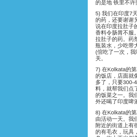
的是地 铁里不许
5) 我们在印度
的药，还要谢谢
说在印度拉肚子
香料令肠胃不服
拉肚子的药。药
瓶装水，少吃带
(倌吃了一次，
关。
7) 在Kolka
的饭店，店面就
多了，只要300
料，就帮我们点
的饭菜之一。我们
外还喝了印度啤酒 (K
8) 在Kolka
由活动一天。我
附近的街道上有
的有毛衣，玩具