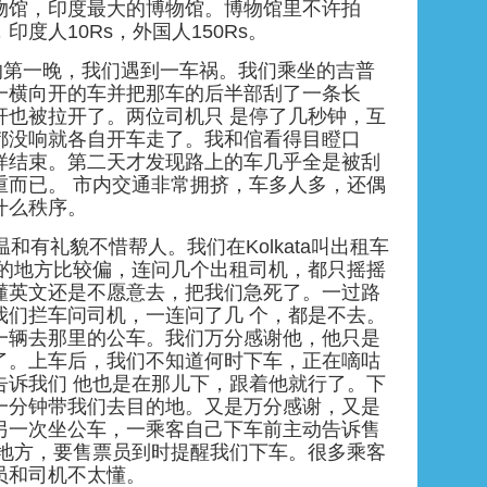
物馆，印度最大的博物馆。博物馆里不许拍
印度人10Rs，外国人150Rs。
ata的第一晚，我们遇到一车祸。我们乘坐的吉普
一横向开的车并把那车的后半部刮了一条长
杆也被拉开了。两位司机只 是停了几秒钟，互
都没响就各自开车走了。我和倌看得目瞪口
样结束。第二天才发现路上的车几乎全是被刮
重而已。 市内交通非常拥挤，车多人多，还偶
什么秩序。
温和有礼貌不惜帮人。我们在Kolkata叫出租车
去的地方比较偏，连问几个出租司机，都只摇摇
懂英文还是不愿意去，把我们急死了。一过路
我们拦车问司机，一连问了几 个，都是不去。
一辆去那里的公车。我们万分感谢他，他只是
了。上车后，我们不知道何时下车，正在嘀咕
告诉我们 他也是在那儿下，跟着他就行了。下
一分钟带我们去目的地。又是万分感谢，又是
另一次坐公车，一乘客自己下车前主动告诉售
的地方，要售票员到时提醒我们下车。很多乘客
员和司机不太懂。