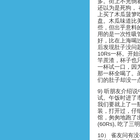
多。街上不光倒
还以为是死狗，
上买了木瓜菠箩吃
盘。木瓜味道比
些，但出乎意料
用的是一次性吸管
好，比在上海喝
后发现肚子没问
10Rs一杯。开
竿蔗渣，杯子也
一杯试一口，因
那一杯全喝了。
们的肚子却没一
9) 听朋友介绍说
试。午饭时进了
我们要就上了一
装，打开过，仔
馆，匆匆地跑了
(60Rs), 吃了
10） 雀友问有