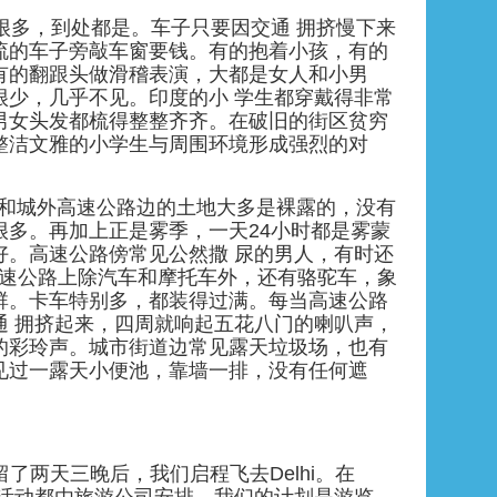
很多，到处都是。车子只要因交通 拥挤慢下来
流的车子旁敲车窗要钱。有的抱着小孩，有的
有的翻跟头做滑稽表演，大都是女人和小男
很少，几乎不见。印度的小 学生都穿戴得非常
男女头发都梳得整整齐齐。在破旧的街区贫穷
整洁文雅的小学生与周围环境形成强烈的对
边和城外高速公路边的土地大多是裸露的，没有
很多。再加上正是雾季，一天24小时都是雾蒙
好。高速公路傍常见公然撒 尿的男人，有时还
。高速公路上除汽车和摩托车外，还有骆驼车，象
群。卡车特别多，都装得过满。每当高速公路
通 拥挤起来，四周就响起五花八门的喇叭声，
的彩玲声。城市街道边常见露天垃圾场，也有
见过一露天小便池，靠墙一排，没有任何遮
ta停留了两天三晚后，我们启程飞去Delhi。在