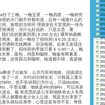
20
20
20
lkata住了三晚。一晚五星，一晚四星，一晚研究
20
旅馆的大门都不对着街道，总有一堵墙什么的
20
之间。旅馆的当班经 理就坐在大堂里的一张办
20
20
星很满意，没什么好说的，只是太贵，要
20
。我们住的那家四星(＄250 左右) 通宵响着舞
20
周末。最后一晚住了招待所(＄6.25 左右)，
20
有空调和无线网络，但没电视。后来又发现没
20
剪断了。招待所的早饭只要＄ 0.60一人，晚
20
饭有水果，面包，鸡蛋和咖啡。晚饭有两素菜，
20
米饭，还有甜点和咖啡。味道都不错，真是物
20
20
20
lkata乘坐了出租车，公共汽车和地铁。没搞清出
20
，坐了一次，大约20分钟左右，计程器上显示
20
要收56Rs，也不告诉我们为什么，只说double。
20
Rs，不管去哪。地铁是4Rs到8Rs，可以买多
20
次进去。最 有意思的是公车和地铁有女人专用
20
少男人都要给老少女人让座。我是充分享受了
20
见老头就站在身旁，心里还是有些不安。奇怪
20