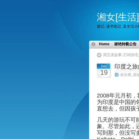
湘女[生活]
游记, 读书笔记, 及生活
Home
谢绝转载公告
周五讲故事: 打碎的
印度之旅
Dec
19
未分类
,
杂
2008年元月初
为印度是中国的
直想去，但因孩
几天的游玩不可
象。尽管如此，
写到那，但没写