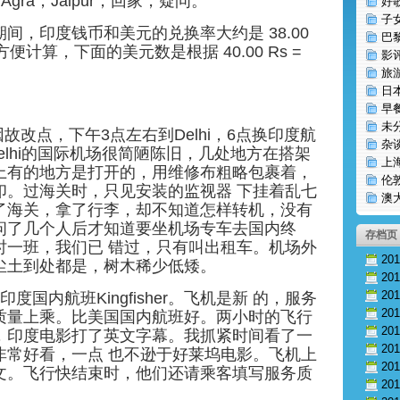
hi，Agra，Jaipur，回家，疑问。
好
子
间，印度钱币和美元的兑换率大约是 38.00
巴
。 为方便计算，下面的美元数是根据 40.00 Rs =
影
旅
日
早
未
因故改点，下午3点左右到Delhi，6点换印度航
杂
。 Delhi的国际机场很简陋陈旧，几处地方在搭架
上
上有的地方是打开的，用维修布粗略包裹着，
伦
印。过海关时，只见安装的监视器 下挂着乱七
澳
了海关，拿了行李，却不知道怎样转机，没有
问了几个人后才知道要坐机场专车去国内终
存档页
时一班，我们已 错过，只有叫出租车。机场外
20
尘土到处都是，树木稀少低矮。
20
20
度国内航班Kingfisher。飞机是新 的，服务
20
质量上乘。比美国国内航班好。两小时的飞行
20
，印度电影打了英文字幕。我抓紧时间看了一
20
非常好看，一点 也不逊于好莱坞电影。飞机上
20
文。飞行快结束时，他们还请乘客填写服务质
20