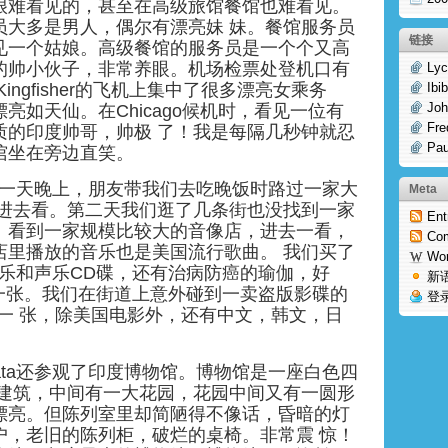
很难看见的，甚至在高级旅馆餐馆也难看见。
员大多是男人，偶尔有漂亮妹 妹。餐馆服务员
链接
见一个姑娘。高级餐馆的服务员是一个个又高
的帅小伙子，非常养眼。机场检票处登机口有
Lyc
ingfisher的飞机上集中了很多漂亮女乘务
Ibi
Joh
亮如天仙。在Chicago候机时，看见一位有
Fre
质的印度帅哥，帅极 了！我是每隔几秒钟就忍
Pau
倌坐在旁边直笑。
ata的一天晚上，朋友带我们去吃晚饭时路过一家大
Meta
及进去看。第二天我们逛了几条街也没找到一家
Ent
。看到一家规模比较大的音像店，进去一看，
Co
店里播放的音乐也是美国流行歌曲。 我们买了
Wo
器乐和声乐CD碟，还有治病防癌的瑜伽，好
新
s一张。我们在街道上意外碰到一卖盗版影碟的
登
s一 张，除美国电影外，还有中文，韩文，日
lkata还参观了印度博物馆。博物馆是一座白色四
 建筑，中间有一大花园，花园中间又有一圆形
漂亮。但陈列室里却简陋得不像话，昏暗的灯
户，老旧的陈列柜，破烂的桌椅。非常震 惊！