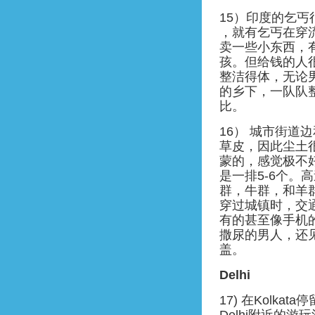
15）印度的乞丐
，就有乞丐在穿
卖一些小东西，
孩。但给钱的人
整洁得体，无论
的乡下，一队队
比。
16） 城市街道
草皮，因此尘土
蒙的，感觉极不
是一排5-6个
群，牛群，和羊
穿过城镇时，交
有的甚至像手机
撒尿的男人，还
盖。
Delhi
17) 在Kolka