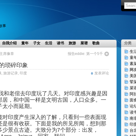
小故事
自我介绍
童年
子女
生活
读书
旅游
菜谱
歌曲
分类
生
毛主席像章
报告eddie: 第一个5千
童
素
的琐碎印象
网
谈
,
旅游记录
,
印度
发表评论
美
荤
菜
，我和老倌去印度玩了几天。对印度感兴趣是因
阿
邻居，和中国一样是文明古国，人口众多。一
面
子太小而延期。
论
读
能对印度产生深入的了解，只看到一些表面现
南
还是很有收获。下面是我的所见所闻，想到那
印
多少景点古迹。大致分为7个部分：出发，
台