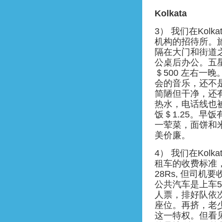
Kolkata
3） 我们在Ko
机构的招待所。
隔在大门和街道
公桌后办公。五
＄500 左右一晚
会的音乐，还不是
简陋但干净，还
热水，电话线也被
饭＄1.25。早
一荤菜，面饼和
美价廉。
4） 我们在Ko
租车的收费标准
28Rs, 但司机
公共汽车是上车5
人票，排好队依
座位。再挤，老
这一特权。但看