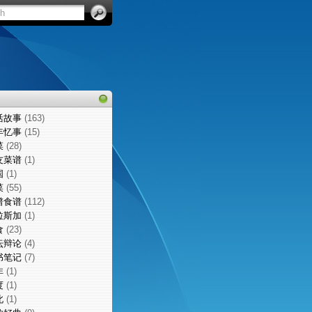
活故事
(163)
年忆事
(15)
菜
(28)
友菜谱
(1)
国
(1)
菜
(55)
谱食谱
(112)
拉斯加
(1)
食
(23)
坛辩论
(4)
书笔记
(7)
非
(1)
度
(1)
北
(1)