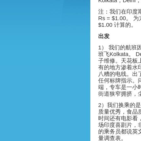
Kolkata，Del
注：我们在印度期
Rs = $1.00
$1.00 计算的。
出发
1） 我们的航班
班飞Kolkata
子维修。天花板
有的地方渗着水
八糟的电线。出
任何标牌指示。
端，专车是一小
街道狭窄拥挤，
2）我们换乘的是印
质量优秀，食品
时间还有电影看
场印度喜剧片，
的乘务员都说英
量调查表。