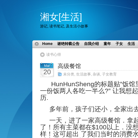
湘女[生活]
游记, 读书笔记, 及生活小故事
Home
谢绝转载公告
自我介绍
童年
子女
生活
读书心得
高级餐馆
Mar
20
未分类
,
生活故事
,
杂谈
,
子女教育
HunHunSheng的标题贴”饭
一份饭两人各吃一半么?” 让我想
历.
多年前，孩子们还小，全家出
一天，进了一家高级餐馆．拿起
了！所有主菜都在$100以上．没
样！这可超出 了我们当时的消费