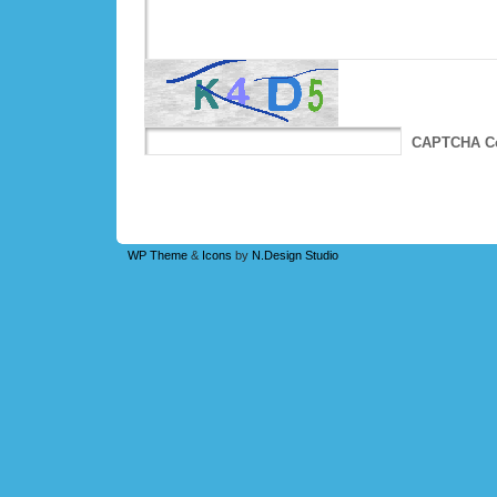
CAPTCHA C
WP Theme
&
Icons
by
N.Design Studio