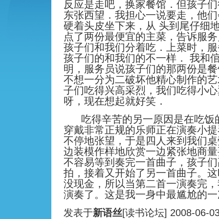
反应是走吧，换家餐馆．但孩子们
东张西望．我担心一说要走，他们
硬着头皮坐下来，从 头到尾仔细
点了两份最便宜的主菜，告诉服务
孩子们和我们分着吃．上菜时，服
孩子们的和我们的不一样． 我和
明，服务员说孩子们的那两份是餐
不想一分为二破坏他精心制作的艺
子们吃得兴高采烈，我们吃得小心
呀，现在想起就好笑．
吃得辛苦的另一原因是
在吃饭
穿戴非常正规的乐师正在演奏小提
不停地张望，于是四人来到我们桌
边装模作样地欣赏一边紧张地商量
不容易等到奏完一首曲子，孩子们
拍，接着又开始了另一首曲子。这
没现金，所以当第二首一演奏完，
演奏了。这是我一身中最尴尬的一
发表于
新语丝
[读书论坛
]
2008-06-0