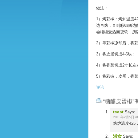
做法：
1）烤彩椒：烤炉温度
边再烤，直到彩椒四边
会继续受热而变软，所
2）等彩椒凉却后，将
3）将皮蛋切成4-6块；
4）将香菜切成2寸长左
5）将彩椒，皮蛋，香
评论
“糖醋皮蛋椒”
tcast
Says:
2015年2月5日 at 
烤炉温度42
湘女
Says: