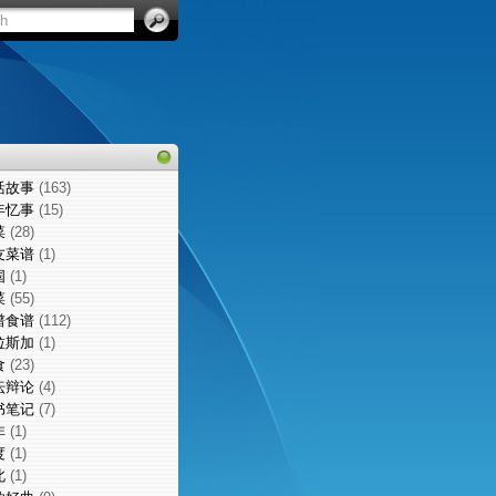
活故事
(163)
年忆事
(15)
菜
(28)
友菜谱
(1)
国
(1)
菜
(55)
谱食谱
(112)
拉斯加
(1)
食
(23)
坛辩论
(4)
书笔记
(7)
非
(1)
度
(1)
北
(1)