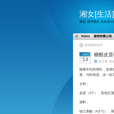
湘女[生活]
游记, 读书笔记, 及生活
Home
谢绝转载公告
卤鸡蛋的诀窍
糖醋皮蛋
Dec
14
未分类
,
杂
随着年纪的增长，老朋
菜，与时俱进。这一款
主料：
皮蛋（3个），彩色灯笼
调料：
镇江香醋（4大勺），香