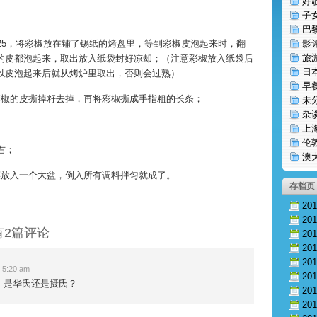
好
子
巴
425，将彩椒放在铺了锡纸的烤盘里，等到彩椒皮泡起来时，翻
影
旅
的皮都泡起来，取出放入纸袋封好凉却；（注意彩椒放入纸袋后
日
以皮泡起来后就从烤炉里取出，否则会过熟）
早
彩椒的皮撕掉籽去掉，再将彩椒撕成手指粗的长条；
未
杂
上
伦
右；
澳
菜放入一个大盆，倒入所有调料拌匀就成了。
存档页
20
20
有2篇评论
20
20
20
5:20 am
20
5，是华氏还是摄氏？
20
20