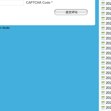
CAPTCHA Code
*
20
20
20
20
20
n Studio
20
20
20
20
20
20
20
20
20
20
20
20
20
20
20
20
20