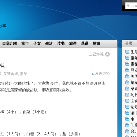
小故事
自我介绍
童年
子女
生活
读书
旅游
菜谱
歌曲
分类
生
三亚海滩
童
素
椒
网
谈
,
菜谱食谱
,
素菜
发表评论
美
荤
友们都不太能吃辣了。大家聚会时，我也就不得不想法改良湘
菜
菜就是擂辣椒的酸甜版，朋友们都很喜欢。
阿
面
论
椒（4个），香菜（1小把）
读
南
印
台
油（1大勺），白糖（3－4大勺），盐（少量）