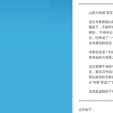
=================
山西大地震“谣
这位专家根据山
驱使下，不顾牢
密的，“不得向
去，结果成了一
在外露宿的情况
专家也造谣？到
将来临的大地震
这位预测不准的
见，最后22号
那位姓张的专家
从“专家”变成了“
这就是虚报的下
=================
点评如下：