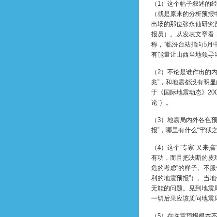
（1）这个帖子叙述的
（就是原来的分析预报中
出场的那位张永仙研究
报员）。从发表文章看
称，“临汾台站指向5月
有能量让山西当地领导
（2）不论是谁作出的
兆”，和地震都没有明显
于《国际地震动态》20
论”）。
（3）地震局内外各色
报”，哪里有什么“牢狱
（4）这个“专家”又来
有功，而且把决断的皮
危的考虑”的样子。不
利的地震预报”）。当地
无能的问题。见到地震
一切后果应该质问地震
（5）在临震预报根本