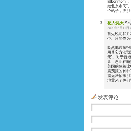
回bonnto
姓北京市民”
个帖子，没那
杞人忧天
Say
2009年6月11日 at
首先说明我并
位。只想作为
既然地震预报
用其它方法预
无”。对于普
儿，总比在睡
美国的建筑比
震预报的种种
震无法预报那
地震来了你们
发表评论