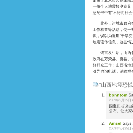
是由于北京市民张某给
一份个人地震预测意见：“
意见书中有“不得向社会
此外，运城市政府在“‘
工作检查等活动，使一
识，误以为近期“干旱
地震谣传信息，这些情
谣言发生后，山西省
政府在万荣县、夏县、
好群众工作；山西省地
引导咨询电话，消除群
“山西地震恐
bonntom
Sa
2009年5月25日 at
国宝们老说自
公布。让大家
Amsel
Says:
2009年5月25日 at