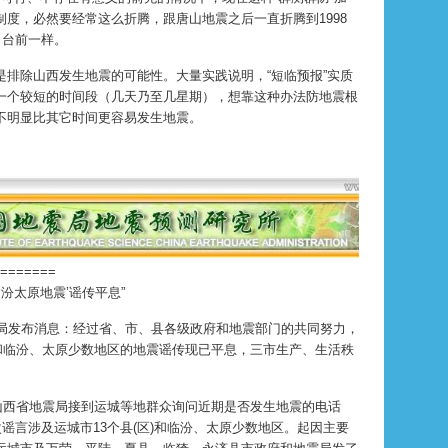
制度，必然要经常这么折腾，跟唐山地震之后一直折腾到1998
出台前一样。
是排除山西发生地震的可能性。大量实践说明，“短临预报”实质
一个较短的时间段（几天乃至几星期），想靠这种办法防地震根
不明显比其它时间更容易发生地震。
=======
临汾太原地震’谣传平息”
发布消息：经过省、市、县各级政府和地震部门的共同努力，
)和临汾、太原少数地区的地震谣传现已平息，三市生产、生活秩
山西省地震局接到运城等地群众询问近期是否发生地震的电话
次谣言涉及运城市13个县(区)和临汾、太原少数地区。起因主要