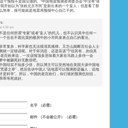
m ：这个预报不是国宝做的。“中国地震预测咨询委员会”中没有“张
。我开始以为“张姓北京市民”是新出来的一个妄人；但是看了那
么简单，很可能就是地震局预报中心自己干的。
s:
 4:39 am
不是任何所谓“专家”或者“妄人”的托儿，也不认识其中任何一
一个住在不甚抗震的楼房中的小市民发表点自己的看法。
非常复杂，科学家也无法摸清其规律。又怎么能断言社会人士
测就一定错误呢。对于坏消息，还是应该“宁信其有，勿信其
通老百姓来说，一次误报顶多意味着大家在马路上多待一会
梦中被砸死好无数倍吧。
中国结实不知多少倍，所以博主可以安然地在美国大谈中国地
“荒谬之举”，然后告诉中国人“说地震可以预测那是骗人，说地
才是科学”。所以，中国的老百姓们，你们谁的预测也别信，
乖乖等死就好。
名字
（必需）
邮件
（不会被公开）（必需）