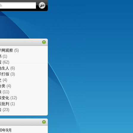
学网观察
(5)
书
(1)
震
(62)
地生人
(6)
术打假
(3)
史
(4)
分类
(4)
谈
(11)
候变化
(12)
医批判
(1)
口
(23)
10年9月