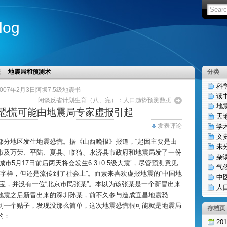
log
报
地震局和预测术
分类
科
07年2月3日阿坝7.5级地震书
读
闲谈反省计划生育（八、完）：人口趋势预测数据
地
恐慌可能由地震局专家虚报引起
天
发表评论
学
文
部分地区发生地震恐慌。据《山西晚报》报道，“起因主要是由
未
市及万荣、平陆、夏县、临猗、永济县市政府和地震局发了一份
杂
市5月17日前后两天将会发生6.3+0.5级大震’，尽管预测意见
气
’字样，但还是流传到了社会上”。而素来喜欢虚报地震的“中国地
中
宝，并没有一位“北京市民张某”。本以为该张某是一个新冒出来
人
地震之后新冒出来的深圳孙某，前不久参与造成宜昌地震恐
到一个贴子，发现没那么简单，这次地震恐慌很可能就是地震局
存档页
的：
20