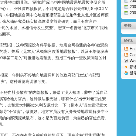
20
经过能够自圆其说。“研究所”应当指中国地震局地震预测研究所
20
心）。张姓首席预报员，不能确定是否影射去年6月8日CCTV
20
员（中国地震台网中心地震预报部副主任兼华北东北片区首席预
，张永仙研究员确实搞流体温度前兆研究，而且有留言声
链接
中旬的水温、水相信号发生突变”。想来一名普通“北京市民”很难
当回事。
Meta
内部预报，这种预报没有科学依据。地震台网检测的各种“微观前
Ent
的统计关系（见本人“从概率角度看地震预报”，以及王培德发表
Co
09年第二期的“对推进地震预测、预报工作的一些政策问题的讨
Wo
新
登
预报家一年到头不停地向地震局和其他政府部门发送“内部预
之灾”。这种道德高调很可笑。
搞“不得向社会散布”的内部预报，蒙错了没人知道，蒙中了算自己
球踢给地方官员，这种做法很无耻，哪有什么“出于对老百姓安
服气，去和意大利那位朱利安尼对比一下（见本人“请勿意淫意大
领导“不保密”，做得好。地方官员没有义务去替地震局解决专业
局的内部预报就散布，这才是为百姓负责，为自己的官位负责。
局。
不可行、不存在有意义的前兆的情况下，现在这种“群测群防”加