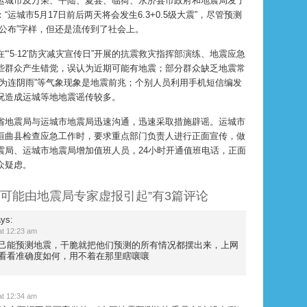
运城市及万荣、平陆、夏县、临猗、永济县市政府和地震局发了
运城市5月17日前后两天将会发生6.3+0.5级大震”，尽管预测
公布”字样，但还是流传到了社会上。
5·12’防灾减灾宣传日”开展的抗震救灾指挥部演练、地震应急
些群众产生错觉，误认为近期可能有地震；部分群众缺乏地震常
变为连阴雨”等气象现象是地震前兆；个别人员利用手机短信编发
况造成运城等地地震谣传较多。
地震局与运城市地震局迅速沟通，迅速采取措施辟谣。运城市
垣曲县检查应急工作时，要求重点部门负责人进行正面宣传，做
震局、运城市地震局增加值班人员，24小时开通值班电话，正面
众疑虑。
慌可能由地震局专家虚报引起”有3篇评论
ys:
 12:23 am
己能预测地震，干脆就把他们预测的所有情况都摆出来，上网
看看准确度如何，用不着在那里瞎嚷嚷
 12:34 am