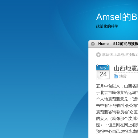
Amsel的B
政治化的科学
Home
512前兆与预
耿庆国上温总理预报20
山西地震
May
24
地震
五月中旬以来，山西省
于北京市民张某给运城
个人地震预测意见：‘运城
书中有‘不得向社会公布
震预测咨询委员会”众国
的妄人（就像那个汶川
慌）；但是刚在网上看
预报中心自己虚报造成