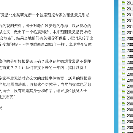
20
=======
20
言”竟是北京某研究所一个首席预报专家的预测意见引起
20
20
西的观测资料，出于对老百姓安危的考虑，以及良心的
20
狱之灾，做出了一个临震判断，本来预测意见是要求绝
20
社会散布”，结果当地部门有关领导不保密，把消息传了出
20
个变相预报－－性质跟西昌2003年一样，出现群众集体
20
20
20
底他的分析预报是否正确？观测到的微观异常是不是即
20
之前兆？？！让我们在接下来的一年内，拭目以待！
20
20
专家事后无法对这么大的虚报事件负责，16号的预报意
20
由当地地震局辟谣，收拾这个烂摊子，当局与媒体也照顾
20
的面子，没有透露其身份和名字，结果那位预测人士
20
北京市民”
20
20
场
20
20
=======
20
20