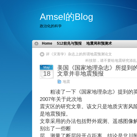
Amsel的Blog
政治化的科学
Home
512前兆与预报
地震局和预测术
评《灾害学》杂志上的所谓地震预测论文
科技部，请不要给地震研究添乱了
美国《国家地理杂志》所提到
May
18
文章并非地震预报
地震
粗读了一下《国家地理杂志》提到的英国T
2007年关于此次地
震灾区的研究文章。该文只是地质灾害风
是地震预报。
文章采用的办法包括野外观测、遥感图像
别出了一些断
层，测量了断层段开点距离，结论是北川