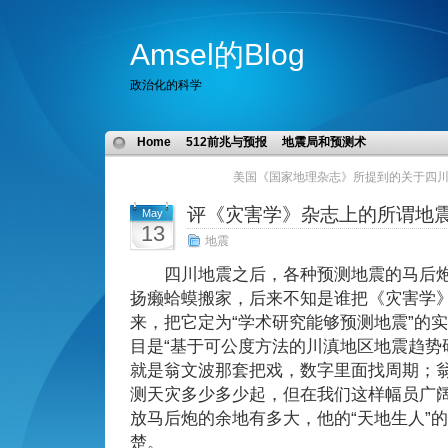
Amsel的Blog
政治化的科学
Home
512前兆与预报
地震局和预测术
美国《国家地理杂志》所提到的关于四
评《灾害学》杂志上的所谓地
May
13
地震
四川地震之后，各种预测地震的马后炮
扬癞蛤蟆搬家，后来不知是谁把《灾害学
来，把它定为“学术研究能够预测地震”的
目是“基于可公度方法的川滇地区地震趋势
就是翁文波那套把戏，数字里面找周期；
测天灾多少多少起，但在我们这样幅员广
放马后炮的余地有多大，他的“天地生人”
楚。