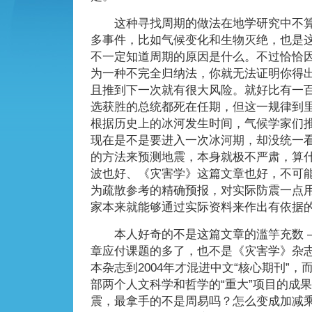
这种寻找周期的做法在地学研究中不算
多事件，比如气候变化和生物灭绝，也是
不一定知道周期的原因是什么。不过恰恰
为一种不完全归纳法，你就无法证明你得
且推到下一次就有很大风险。就好比有一
选获胜的总统都死在任期，但这一规律到
根据历史上的冰河发生时间，气候学家们
现在是不是要进入一次冰河期，却没统一
的方法来预测地震，本身就极不严肃，算
波也好、《灾害学》这篇文章也好，不可
为疏散参考的精确预报，对实际防震一点
家本来就能够通过实际资料来作出有依据
本人好奇的不是这篇文章的滥竽充数 
章应付课题的多了，也不是《灾害学》杂
本杂志到2004年才混进中文“核心期刊”
部两个人文科学和哲学的“重大”项目的成
震，最拿手的不是周易吗？怎么变成加减