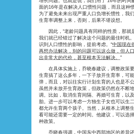
增长问题。也就是说，我们用了 16年的时
面的16年是在解决人口惯性问题，而且这种
为了避免未来出现严重人口负增长惯性，我
生育率调整上来，否则，后果不堪设想。
因此，“老龄问题具有同样的性质，那就是
我们就已经错过了解决这个问题的最佳时机。
识到人口惯性的影响，提前考虑。“
中国现在
再想办法解决，别的问题可以这么做，但人
出非常大的代价，甚至根本无法解决。
”
在具体实施上，乔晓春建议，调整政策要
生育搞了这么多年，一下子放开生育率，可
弹，而且，对以往实行计划生育的人也是不
虽然并未放开生育政策，但政策仍然在不断
调。比如，取消生育间隔、再婚可生育，以
胎。进一步可以考虑一方独生子女也可以生
都允许生育两个孩子。当然，从根本上调整
看可能还需要一定的时间。他建议，可以选
种政策。
乔晓春强调，中国东中西部地区的差异还