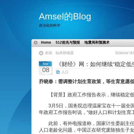
Amsel的Blog
政治化的科学
Home
512前兆与预报
地震局和预测术
水坝、钻井和地震
Scienc
《财经》网：如何继续“稳定低
Mar
08
人口
乔晓春：需调整计划生育政策，等生育意愿
【背景】政府工作报告表示，继续稳定低
3月5日，国务院总理温家宝在十一届全国人
年政府工作报告时说，“做好人口和计划生育
此前，有外电报道称，国家计生委副主任
人口老龄化问题，中国正在研究废除独生子