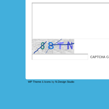
CAPTCHA C
WP Theme
&
Icons
by
N.Design Studio