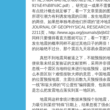
87%E5%8A%A8%E6%80%81/%E7%89%
91%E4%B8%9C.pdf）。研究这一成果
有点统计概念就足够了，看一下文章里面的图
所谓引潮力有利诱发地震的日期，发生地震
的两倍。如果想单独考虑他们所谓的“逆冲地
JOURNAL OF GEOPHYSICAL RESEA
2211页，http: //www.agu.org/journals/jb/j
同样只要懂得看直方图就可以了，看一下图7、
发生地震的概率同样不超过其他日子的两倍
的比喻绝不过分。那个震后九天容易余震的
真想不到地震局被逼之下，不能预报的地
便依靠未经反复验证的文献资料，采用并非
忽视一个震区当地特征来进行短临预报，这
么本质区别？难怪按耿大师的意思，中国地
的位置预报地震、主震往后数九天预报强余震
一线”和翁大师的“可公度性”编得圆滑、包装
是怎么把发震地点落实到某一地区的。
地震局这样拿统计数据来预报个别地震，
力吸引到某些“特殊”日期上，结果忽视了强