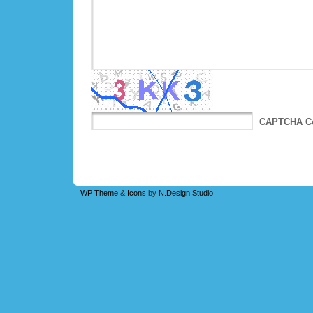
CAPTCHA C
WP Theme
&
Icons
by
N.Design Studio