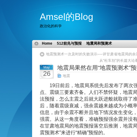
Amsel的Blog
政治化的科学
Home
512前兆与预报
地震局和预测术
地震预测术一次及时的失败演示──评甘肃省地震局的余
从“杜车别”的长篇大论
地震局果然在用“地震预测术”
May
26
地震
19日前后，地震局系统先后发布了两次强
点、震级三要素齐备。人们不禁怀疑，地震
法预报，怎么主震之后就大跃进般就取得了
后，随着震级衰减，强余震越来越成为小概
信息，由于余震不断并且地下情况发生变化
强震。从这一角度看，准确预报强余震并没
在甘肃地震局的地震预报落空后推测，地震局
震预测术”来进行“精确”预报的。