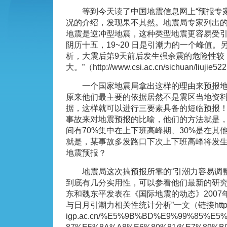
等到今天读了中国地震信息网上“预报专家”
况的介绍，发现果不其然。地震局专家列出的预
地震是逆冲型地震，这种类型地震更容易受引
阴历十五，19~20 日是引潮力的一个峰值
析，大震后第9天前后发生强余震的危险性较
大。”（http://www.csi.ac.cn/sichuan/liujie52
一个国家地震局拿出这样的理由来预报地
原来他们最主要的依据居然不是震区当地资
据，这样就可以进行三要素具备的短临预报
事故来对地震预报的比喻，他们的方法就是
间有70%集中在上下班高峰期、30%是在其
就是，某事故多发路口下次上下班高峰将发
地震预报？
地震局这次搞预报所靠的“引潮力容易调整
到底有几分实用性，可以参看他们最新的研
东和魏东平发表在《国际地震的动态》2007
与日月引潮力相关性统计分析”一文（链接http://
igp.ac.cn/%E5%9B%BD%E9%99%85%E