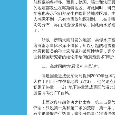
前想像的多得多。而且，德国、瑞士和法国
的地震都发生在喀斯特地区。与此同时，研
学家也表示它们都发生在喀斯特地质区域。
人感觉不到，只有地震仪能探测到。…在非
均匀分布，再由河流缓慢释放，因此雨水渗
了。”
所以，所谓大雨引发的地震，类似水库蓄
溶洞蓄水量比水库小得多，所以引起的地震
地震预报员的孙士宏所说的破坏性地震，完
曲解德国研究者的结论来给“地震预测术”辩
二、高建国的“地震吸引台风说”。
高建国最近接受采访时提到2007年台风“
因在于四川正在孕育地震（注3）。他的论点
积累了热量；（2）地下热量造成震区气温比
度偏高“吸引”了台风。
上面这段狂想荒唐之处太多，第三点是气
评论；只说第一条和第二条的荒谬：第一条
石变形能够产生热量，这部分热量也将通过