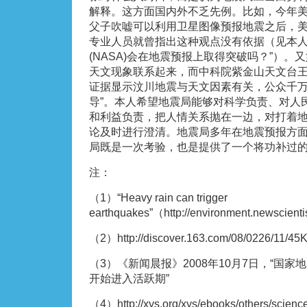
解释。这方面国内外不乏先例。比如，今年美国
父子吹嘘可以利用卫星图像预报地震之后，美国
专业人员就曾指出这种观点没有依据（见本人
(NASA)会在地震预报上取得突破吗？”）
天文现象联系起来，而中科院紫金山天文台王
证据显示汶川地震与天文因素有关，公众千
导”。本人希望地震局能够对科学负责、对人
和利益负责，把人情关系抛在一边，对打着
论及时进行澄清。地震局多年在地震预报方
局既是一次考验，也是提供了一个将功补过
注：
（1）“Heavy rain can trigger
earthquakes”（http://environment.newscienti
（2）http://discover.163.com/08/0226/11/45
（3）《新闻晨报》2008年10月7日，“国
开始进入活跃期”
（4）http://xys.org/xys/ebooks/others/science