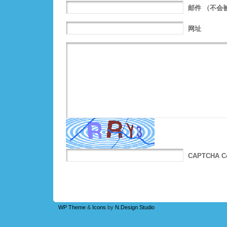
邮件
（不会
网址
CAPTCHA C
WP Theme
&
Icons
by
N.Design Studio