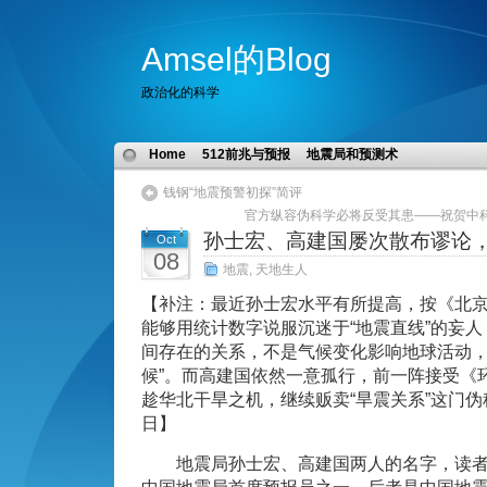
Amsel的Blog
政治化的科学
Home
512前兆与预报
地震局和预测术
钱钢“地震预警初探”简评
官方纵容伪科学必将反受其患——祝贺中科
孙士宏、高建国屡次散布谬论
Oct
08
地震
,
天地生人
【补注：最近孙士宏水平有所提高，按《北
能够用统计数字说服沉迷于“地震直线”的妄人
间存在的关系，不是气候变化影响地球活动
候”。而高建国依然一意孤行，前一阵接受《
趁华北干旱之机，继续贩卖“旱震关系”这门伪科
日】
地震局孙士宏、高建国两人的名字，读者