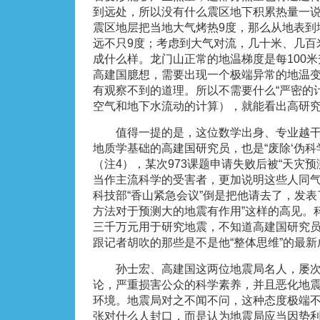
到远处，所以没有什么震区地下积累热量一
震区地层把当地大气烤热9度，那么从地表到
远不只9度；考虑到大气对流，几十米、几百
成什么样。龙门山正常的地温梯度是每100米
高建国臆想，需要出现一个极端异常的地温
有观察不到的道理。所以不需要什么“严密的
空气和地下水流动的计算），就能看出高研
值得一提的是，这位数学出身、专业越干
地质学基础的高建国研究员，也是“废除‘伪科
（注4），某次973课题申请失败后被“天灾
当作主流科学的受害者，更加说明这些人同
科技部“香山紧急会议”倒是把他请去了，发表
方法对于预测大的地震有作用”这样的高见。
三千万元用于研究地震，不知道高建国研究
跟记者胡吹的那些是不是他“整体思维”的最新
孙士宏、高建国这两位地震局名人，屡次
论，严重损害公众的科学素养，并且恶化地
环境。地震局对之不闻不问，这种态度极端
张对什么人封口，而是认为地震局应当因势