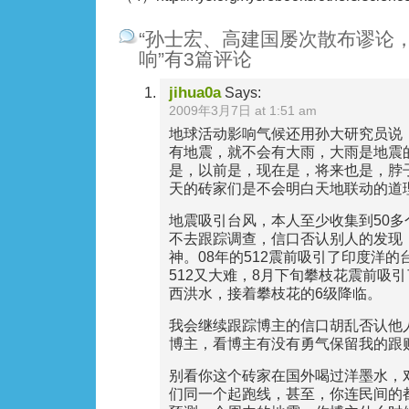
“孙士宏、高建国屡次散布谬论
响”有3篇评论
jihua0a
Says:
2009年3月7日 at 1:51 am
地球活动影响气候还用孙大研究员说
有地震，就不会有大雨，大雨是地震
是，以前是，现在是，将来也是，脖
天的砖家们是不会明白天地联动的道
地震吸引台风，本人至少收集到50
不去跟踪调查，信口否认别人的发现
神。08年的512震前吸引了印度洋
512又大难，8月下旬攀枝花震前吸
西洪水，接着攀枝花的6级降临。
我会继续跟踪博主的信口胡乱否认他
博主，看博主有没有勇气保留我的跟
别看你这个砖家在国外喝过洋墨水，
们同一个起跑线，甚至，你连民间的