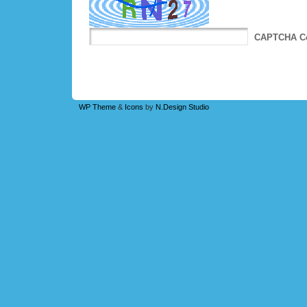
CAPTCHA C
WP Theme
&
Icons
by
N.Design Studio