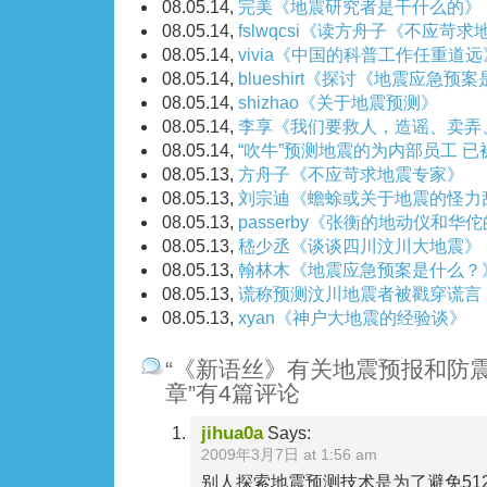
08.05.14,
完美《地震研究者是干什么的》
08.05.14,
fslwqcsi《读方舟子《不应苛
08.05.14,
vivia《中国的科普工作任重道远
08.05.14,
blueshirt《探讨《地震应急预
08.05.14,
shizhao《关于地震预测》
08.05.14,
李享《我们要救人，造谣、卖弄
08.05.14,
“吹牛”预测地震的为内部员工 
08.05.13,
方舟子《不应苛求地震专家》
08.05.13,
刘宗迪《蟾蜍或关于地震的怪力
08.05.13,
passerby《张衡的地动仪和华
08.05.13,
嵇少丞《谈谈四川汶川大地震》
08.05.13,
翰林木《地震应急预案是什么？
08.05.13,
谎称预测汶川地震者被戳穿谎言
08.05.13,
xyan《神户大地震的经验谈》
“《新语丝》有关地震预报和防
章”有4篇评论
jihua0a
Says:
2009年3月7日 at 1:56 am
别人探索地震预测技术是为了避免51