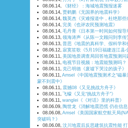
08.06.14,
《财经》：海城地震预报迷雾
08.06.14,
贾鹤鹏《无国界的地震科学》
08.06.14,
魏英杰《灾难报道中，杜绝那些
08.06.14,
完美《也评农民预测地震》
08.06.14,
毛丹青《日本第一时间如何报导
08.06.13,
领海涛声《从陈一文顾问到李传
08.06.13,
普思《地震的真科学、假科学和
08.06.12,
寂寞笙歌《5月19日福建连江县
08.06.11,
美国地质调查局回答地震预测问
08.06.11,
电视节目视频：地震能预测吗？
08.06.11,
克己明德《废墟下哭泣的孩子》
08.06.11,
Amsel《中国地震预测术之“磁
蒙不到震中》
08.06.11,
震撼08《又见挑战方舟子》
08.06.11,
飞蠓《又见“挑战方舟子”》
08.06.11,
wanglei《《对话》里的科普》
08.06.09,
陶世龙《消解地震恐慌 仍在信
08.06.08,
Amsel《美国国家航空航天局(N
突破吗？》
08.06.08,
汶川地震后反思建筑抗震性能 