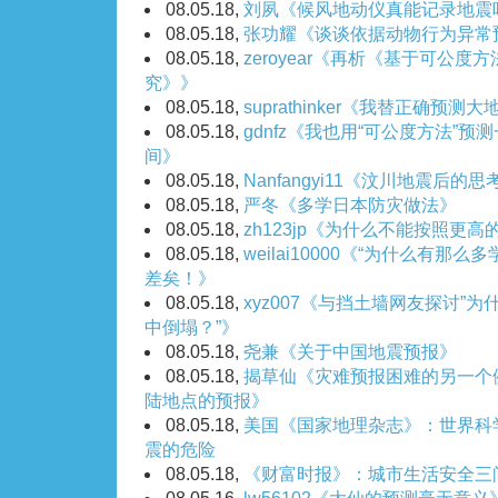
08.05.18,
刘夙《候风地动仪真能记录地震
08.05.18,
张功耀《谈谈依据动物行为异常
08.05.18,
zeroyear《再析《基于可公
究》》
08.05.18,
suprathinker《我替正确预
08.05.18,
gdnfz《我也用“可公度方法”
间》
08.05.18,
Nanfangyi11《汶川地震后的思
08.05.18,
严冬《多学日本防灾做法》
08.05.18,
zh123jp《为什么不能按照更
08.05.18,
weilai10000《“为什么有那
差矣！》
08.05.18,
xyz007《与挡土墙网友探讨”
中倒塌？”》
08.05.18,
尧兼《关于中国地震预报》
08.05.18,
揭草仙《灾难预报困难的另一个
陆地点的预报》
08.05.18,
美国《国家地理杂志》：世界科
震的危险
08.05.18,
《财富时报》：城市生活安全三