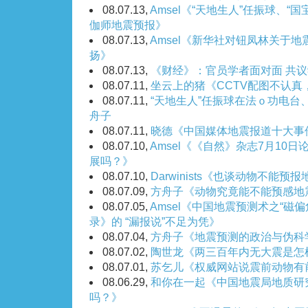
08.07.13,
Amsel《“天地生人”任振球、“国
伽师地震预报》
08.07.13,
Amsel《新华社对钮凤林关于
扬》
08.07.13,
《财经》：官员学者面对面 共
08.07.11,
坐云上的猪《CCTV配图不认真
08.07.11,
“天地生人”任振球在法ｏ功电台
舟子
08.07.11,
晓德《中国媒体地震报道十大事
08.07.10,
Amsel《《自然》杂志7月10
展吗？》
08.07.10,
Darwinists《也谈动物不能预
08.07.09,
方舟子《动物究竟能不能预感地
08.07.05,
Amsel《中国地震预测术之“磁
录》的 “漏报说”不足为凭》
08.07.04,
方舟子《地震预测的政治与伪科
08.07.02,
陶世龙《两三百年内无大震是怎
08.07.01,
苏乞儿《权威网站说震前动物有
08.06.29,
和你在一起《中国地震局地质研
吗？》