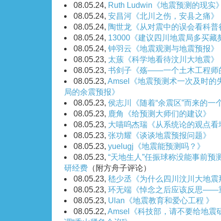
08.05.24,
Ruth Ludwin《地震预测的现实
08.05.24,
安昌河《北川之伤，安县之痛》
08.05.24,
陶世龙《从对震中的误会看科普
08.05.24,
13000《建议四川地震局多买
08.05.24,
钟羽云《地震观测与地震预报》
08.05.23,
太蔟《科学地看待汶川大地震》
08.05.23,
书剑子《殇——一个土木工程师
08.05.23,
Amsel《地震预测术一次及时
局的余震预报》
08.05.23,
侯志川《随着“余震区”而来的一
08.05.23,
鹿角《给预测大师们的建议》
08.05.23,
大喵呜杰瑞《从系统论的观点看
08.05.23,
张功耀《谈谈地震预报问题》
08.05.23,
yuelugj《地震能预测吗？》
08.05.23,
“天地生人”任振球称没能事前预
研经费
（附方舟子评论）
08.05.23,
嵇少丞《为什么四川汶川大地震
08.05.23,
环无端《悼念之后应该反思——
08.05.23,
Ulan《地震教育和爱心工程 》
08.05.22,
Amsel《科技部，请不要给地震