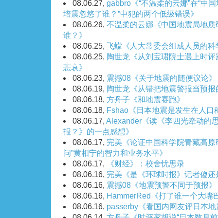
08.06.27,
gabbro《“不温柔的云娜”在“
培震忽悠了谁？”中犯的两个低级错误》
08.06.26,
不温柔的云娜《中国地震局地质
谁？》
08.06.25,
飞蠓《人大常委会组成人员的科
08.06.25,
陶世龙《从刘宝珺院士遇上时评
悲哀》
08.06.23,
震撼08《关于地震的随便议论》
08.06.19,
陶世龙《从错把地震警报当预报
08.06.18,
方舟子《和地震赛跑》
08.06.18,
Fshao《日本地震是发生在人
08.06.17,
Alexander《读《李四光牵
报？》的一点感想》
08.06.17,
完美《论证中国科学院青藏高原
问”黄相宁的智力和业务水平》
08.06.17,
《财经》：校舍忧思录
08.06.16,
完美《是《环球时报》记者傻还
08.06.16,
震撼08《地震预警不同于预报》
08.06.16,
HammerRed《打了谁一个大嘴
08.06.16,
passerby《看国内网友评日本
08.06.14,
方舟子《时评家胡说“日本数月前