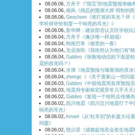
08.06.06,
方舟子《“国宝”的地震预报准确
08.06.06,
南风《残忍的预测大师 弱智的
08.06.06,
Geochem《谁打谁的耳光？
学科研评价制度一个响亮的耳光》》
08.06.06,
新华网：建设部否认灾区学校比
08.06.04,
方舟子《像沙堆一样崩塌》
08.06.04,
狗尾巴草《难受的一夜》
08.06.04,
无业游民《我依然认为他们有“精
08.06.04,
Gabbro《张衡地动仪的下面
震的前兆吗？》
08.06.04,
水博《地震预报与堰塞湖的溃决
08.06.04,
zhengc《《关于唐家山一些
08.06.03,
Gabbro《中国地震局首席预报
08.06.03,
地震局专家称宏观异常几乎天天
08.06.02,
Gabbro《发现一个给民众传播
08.06.02,
四川地震《四川汶川地震打了中
响亮的耳光》
08.06.02,
Amsel《从“杜车别”的长篇大论
同盟》
08.06.02,
嵇少丞《成都盆地里会发生地震