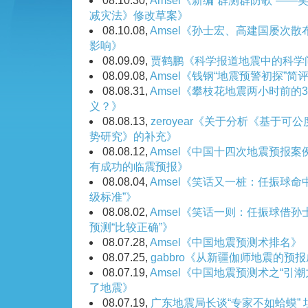
08.10.30,
Amsel《新编“群测群防歌”——
减灾法》修改草案》
08.10.08,
Amsel《孙士宏、高建国屡次
影响》
08.09.09,
贾鹤鹏《科学报道地震中的科学
08.09.08,
Amsel《钱钢“地震预警初探”简
08.08.31,
Amsel《攀枝花地震两小时前的
义？》
08.08.13,
zeroyear《关于分析《基于
势研究》的补充》
08.08.12,
Amsel《中国十四次地震预报案
有成功的临震预报》
08.08.04,
Amsel《笑话又一桩：任振球命
级标准”》
08.08.02,
Amsel《笑话一则：任振球借
预测“比较正确”》
08.07.28,
Amsel《中国地震预测术排名》
08.07.25,
gabbro《从新疆伽师地震的预
08.07.19,
Amsel《中国地震预测术之“引
了地震》
08.07.19,
广东地震局长谈“专家不如蛤蟆” 