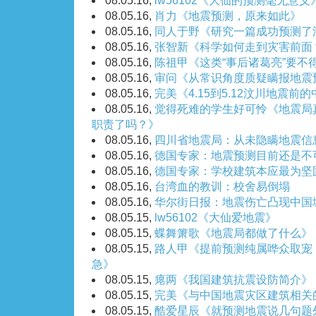
08.05.16,
lw56102《大仙的预测毫无意义
08.05.16,
肖力《地震预测，原来如此》
08.05.16,
同人于野《研究一篇成功预测了
08.05.16,
张智新《科学如何走到灾害前面
08.05.16,
陈祖甲《这类“事后诸葛亮”要不
08.05.16,
审问《从常识角度质疑瞒报地震
08.05.16,
完美《4.15到5.12汶川地震前
08.05.16,
觉得死难的学生好可怜《地震局
职责了吗？》
08.05.16,
四川省地震局：从未隐瞒地震信
08.05.16,
德国专家：地震预测目前还是不
08.05.16,
德国专家：学校建筑本应最为坚
08.05.16,
台湾血的教训：校舍易倒塌
08.05.16,
华尔街日报：地震伤亡凸现中国
08.05.15,
lw56102《大仙爱地震》
08.05.15,
蝶舞箫歌《地震局都做了什么》
08.05.15,
路人甲《提前预测纯属哗众取宠
急》
08.05.15,
瘪两《我国建筑抗震设防简介》
08.05.15,
完美《与中国地震灾区建筑相关
08.05.15,
酷爱星辰《就预测地震说几句题