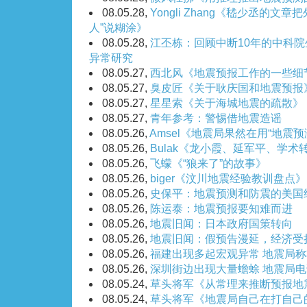
08.05.28,
Yongli Zhang《嵇少丞的文
人”说糊涂》
08.05.28,
江丕栋：回顾中断10年的中科
异常研究
08.05.27,
西北风《地震预报工作的一些细
08.05.27,
臭皮匠《关于耿庆国和地震预报
08.05.27,
星星索《关于海城地震的疏散》
08.05.27,
青年参考：警惕借地震造谣
08.05.26,
Amsel《地震局果然在用“地震
08.05.26,
Bulak《龙小霞、延军平、学术
08.05.26,
飞蠓《“狼来了”的故事》
08.05.26,
biger《汶川地震经验教训盘点》
08.05.26,
史保平：地震预测和防震的美国
08.05.26,
陈运泰：地震预报要知难而进
08.05.26,
地震旧闻：日本政府国策转向
08.05.26,
地震旧闻：假预告漫延，经济受
08.05.26,
福建出现多起宏观异常 地震局
08.05.26,
深圳街边出现大量蟾蜍 地震局
08.05.24,
草头将军《从常理来推断预报地
08.05.24,
草头将军《地震局自己在打自己