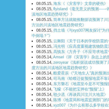
08.05.15,
海东《《灾害学》文章的硬伤》
08.05.15,
flyisland《毫无意义的预测
滇地区地震趋势研究》》
08.05.15,
简单方法就能推翻据说预测了川
方法的川滇地区地震趋势研究》
08.05.15,
挡土墙《与xys007网友探讨“
中倒塌？”》
08.05.15,
云舞阳《关于日本的学校防震的
08.05.15,
冯光明《应高度重视建筑物防震
08.05.15,
高慎东《方舟子《不应苛求地震
08.05.14,
Amsel《评《灾害学》杂志上
08.05.14,
zeroyear《浅析据说成功预
度方法的川滇地区地震趋势研究》》
08.05.14,
酷爱星辰《“天地生人”真的预测
08.05.14,
司马南《蛤蟆迁徙预报地震不靠
08.05.14,
东方磐石《地震至今是不可预报
08.05.14,
飞蠓《不能把宝押在“预报”上》
08.05.14,
嵇少丞《再谈四川汶川大地震》
08.05.14,
陈博《地震局和地震监测部门的
08.05.14,
xyz007《为什么有那么多学校