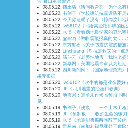
谓“香山紧急会议”》
08.05.22,
挡土墙《请问教育部，为什么有
08.05.22,
书剑子《学校建筑抗震设防不足
08.05.22,
今天你造谣了没有《惊闻汶川地
08.05.22,
lw56102《写给某些瞎起哄的
08.05.22,
水博《看看伪地质学家的丑恶嘴
08.05.22,
gghczj《做临震预报真的太…
08.05.22,
东方磐石《关于防震抗震的措施
08.05.22,
Linchuang《对抗震救灾的一
08.05.22,
筋斗云《老婆怕地震，我怕老婆
08.05.22,
新华网：美国地震专家认为短期
08.05.22,
四川新闻网：《国家地理杂志》
果无根据
08.05.20,
lw56102《吹牛的都是业余爱好
08.05.20,
JF《四川地震的经验和教训》
08.05.20,
地震局：震前未作短临预报 同
见
08.05.19,
书剑子《伤痕——一个土木工程
08.05.19,
JF《预制板——收割生命的镰
08.05.19,
水博《地震能否振醒陶醉于传统
08.05.19,
司马南《南加利福尼亚处于危险