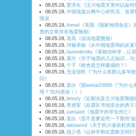
08.05.19,
普济生《汶川地震灾害何以如何
08.05.19,
中国地震台网中心研究员、首席
情况
08.05.19,
Amsel《美国《国家地理杂志
质的文章并非地震预报》
08.05.19,
老高《说说地震预报》
08.05.19,
河核禾核《从中国地震局的反复
08.05.19,
lavendersky《请相信科学，让
08.05.19,
易方《关于地震的几点知识，与
08.05.19,
个子《校舍是怎样建成的？》
08.05.19,
无业游民《“为什么有那么多学校
问》
08.05.19,
直白《驳weilai10000《“
塌？”此问差矣！》》
08.05.19,
bmuzy《近期涉及汶川地震预
08.05.18,
李虎军《在震区寻找安全的房子
08.05.18,
yansaint《地震中的学生伤亡》
08.05.18,
直白《是不是要追究一下那些“超
08.05.18,
takisword《关于四川省农村房
08.05.18,
嵇少丞《让科学和抗震救灾同行