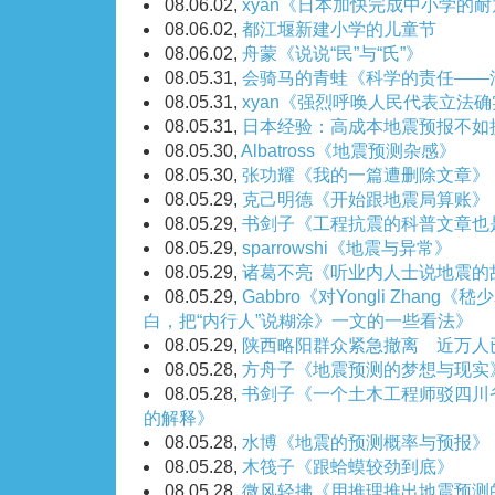
08.06.02,
xyan《日本加快完成中小学的
08.06.02,
都江堰新建小学的儿童节
08.06.02,
舟蒙《说说“民”与“氏”》
08.05.31,
会骑马的青蛙《科学的责任——
08.05.31,
xyan《强烈呼唤人民代表立法
08.05.31,
日本经验：高成本地震预报不如
08.05.30,
Albatross《地震预测杂感》
08.05.30,
张功耀《我的一篇遭删除文章》
08.05.29,
克己明德《开始跟地震局算账》
08.05.29,
书剑子《工程抗震的科普文章也
08.05.29,
sparrowshi《地震与异常》
08.05.29,
诸葛不亮《听业内人士说地震的
08.05.29,
Gabbro《对Yongli Zhan
白，把“内行人”说糊涂》一文的一些看法》
08.05.29,
陕西略阳群众紧急撤离 近万人
08.05.28,
方舟子《地震预测的梦想与现实
08.05.28,
书剑子《一个土木工程师驳四川
的解释》
08.05.28,
水博《地震的预测概率与预报》
08.05.28,
木筏子《跟蛤蟆较劲到底》
08.05.28,
微风轻拂《用推理推出地震预测