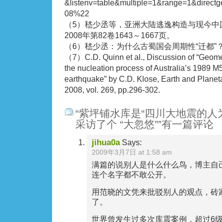
&listenv=table&multiple=1&range=1&dir
08%22
（5）嵇少丞等，亚洲大陆逃逸构造与现今中
2008年第82卷1643～1667页。
（6）嵇少丞：为什么古蜀国会周期性“迁都”
（7）C.D. Quinn et al., Discussion of “Geom
the nucleation process of Australia’s 1989 
earthquake” by C.D. Klose, Earth and Planeta
2008, vol. 269, pp.296-302.
“紫坪铺水库是“四川大地震的人为诱
采访了个 “大忽悠””有一篇评论
jihua0a
Says:
2009年3月7日 at 1:58 am
满篇的说别人是什么什么鸟，博主自
连个名字都不敢公开。
用范晓的文凭来批驳别人的观点，砖
了。
世界曾发生过多次库震案例，超过6