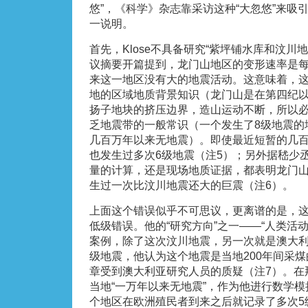
悠”，《科学》杂志靠采访这种“大忽悠”来吸
一说明。
首先，Klose不具备研究“紫坪铺水库和汶川
议摘要开篇提到，龙门山地区的变形速率是每
来这一地区没有大的地震活动。这意味着，
地的区域地质背景知识（龙门山是在第四纪
扬子地块的挤压边界，造山运动不断，所以
乏地震带的一般常识（一个发生了8级地震的
几百万年以来无地震）。即使最近短暂的几
也发生过多次6级地震（注5）；另外据嵇少
量的计算，还是现场地质证据，都表明龙门
生过一次比汶川地震还大的巨震（注6）。
上面这个错误似乎不可思议，更离谱的是，
低级错误。他的“研究方向”之一——“人类活
案例，除了这次汶川地震，另一次就是澳大利亚
级地震，他认为这个地震是当地200年间采
章受到澳大利亚研究人员的质疑（注7）。在那
当地“一万年以来无地震”，作为他进行数学
个地区在欧洲殖民者到来之后就记录了多次5级