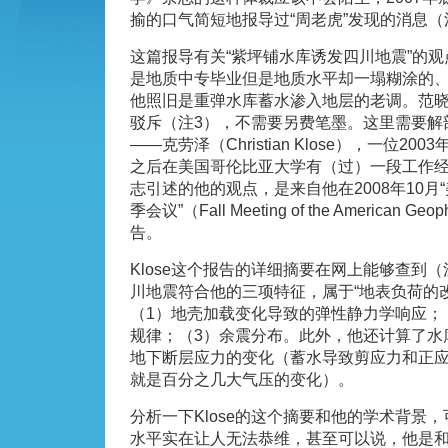
揄的口气简短地报导过“周老虎”发现的消息（
这篇报导有关“紫坪铺水库诱发四川地震”的
是地质中专毕业但是地质水平却一塌糊涂的
他照旧是重弹水库蓄水渗入地层的老调。范
驳斥（注3），不需要另费笔墨。这里需要解
——克劳泽（Christian Klose），一位2
之后在美国哥伦比亚大学有（过）一段工作
志引述的他的观点，是来自他在2008年10月
季会议”（Fall Meeting of the American Ge
告。
Klose这个报告的详细摘要在网上能够查到
川地震符合他的三项特征，属于“地表负荷的
（1）地壳加载变化导致的弹性静力学响应；
规律；（3）余震分布。此外，他还计算了水
地下断层应力的变化（蓄水导致剪应力和正
就是百分之几大气压的变化）。
分析一下Klose的这个摘要和他的学术背景，可
水平实在让人无法恭维，甚至可以说，他是和