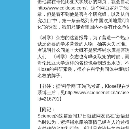
击他留在哥伦比亚大学残存的网页，就会自
http://www.cdklose.com/。这个网
录，但是看不到他是否有个研究组，以及从何
究项目”中，第一条赫然列出中国汶川地震可
化”的诱发，我们只能希望国内不要有什么单
《科学》杂志的这篇报导，为了营造一个热
缺乏必要的学术背景的人物，确实大失水准
者说明什么问题？大概不是紫坪铺水库是否
人们，《科学》杂志也有哗众取宠的时候，
哥伦比亚大学这样的名校也会制造出水货。
Klose的科研素质，很难在科学共同体中继
名校的牌子。
【补注：据“科学网”王鸿飞考证，Klose现
系博士后，见http://www.sciencenet.cn/m/user
id=216791】
【附记：
Science的这篇新闻17日就被网友贴在“新
当时以为，紫坪铺水库的事情已经有人论述
有炒作的兴趣和可能，所以只在论坛简单解