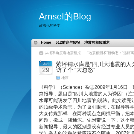
Amsel的Blog
政治化的科学
Home
512前兆与预报
地震局和预测术
从概率角度看地震预报
“地震预测术”新动态：“远距
紫坪铺水库是“四川大地震的人为诱
Jan
29
访了个 “大忽悠”
地震
《科学》（Science）杂志2009年1月16日
篇报导，题目是“四川大地震的人为诱因”（注
水库可能诱发了四川地震”的说法。此文读完
的顶级学术杂志，为了吸引眼球，在报导科
大众传媒那样，在两种观点之间找平衡，把
问题，搅成一团稀泥。先附带说一下，这个
新闻报导，最大的区别是没有经过专业人员
学》杂志的这种体裁应该不会陌生，2007年