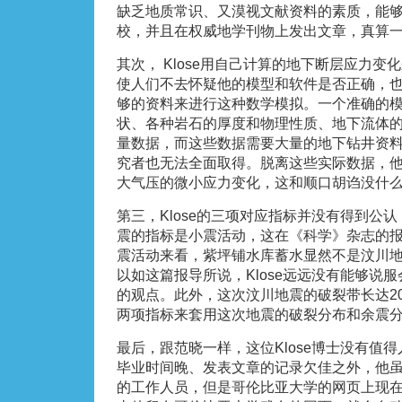
缺乏地质常识、又漠视文献资料的素质，能
校，并且在权威地学刊物上发出文章，真算
其次， Klose用自己计算的地下断层应力
使人们不去怀疑他的模型和软件是否正确，
够的资料来进行这种数学模拟。一个准确的
状、各种岩石的厚度和物理性质、地下流体
量数据，而这些数据需要大量的地下钻井资
究者也无法全面取得。脱离这些实际数据，
大气压的微小应力变化，这和顺口胡诌没什
第三，Klose的三项对应指标并没有得到公
震的指标是小震活动，这在《科学》杂志的
震活动来看，紫坪铺水库蓄水显然不是汶川地
以如这篇报导所说，Klose远远没有能够说
的观点。此外，这次汶川地震的破裂带长达2
两项指标来套用这次地震的破裂分布和余震
最后，跟范晓一样，这位Klose博士没有值
毕业时间晚、发表文章的记录欠佳之外，他
的工作人员，但是哥伦比亚大学的网页上现