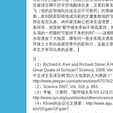
文被译言网不辞辛苦地翻译出来，又受到著
飞（他的反智倾向比连岳还不可救药）的青
面，发到阴差阳错地成为新的文傻集散地的“
荐在首页头条。冉作家没耐心把译文读清楚
条评语，就宣称“紫坪铺水库如不彻底废掉，
头顶的一把随时可能掉下来的利剑”——这都
水库诱发了大地震，哪有同一座水库两次诱
环保人士和自由派愤青中的影响力，这篇文
本文才有写出来的必要。】
注：
（1）Richard A. Kerr and Richard Stone: A Hu
Great Quake of Sichuan? Science, 2009, Vol. 
中文译文见译言网“四川大地震的人为诱因？”
http://www.yeeyan.com/articles/view/57076/
（2）Science 2007, Vol. 318, p. 893.
（3）李敏、汪雍熙，“紫坪铺水库与5.12汶
http://www.xys.org/xys/ebooks/others/scien
（4）Klose的会议论文摘要：http://www.agu.or
bin/SFgate/SFgate?