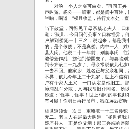
名，
一一对验，小人之冤可白矣。”再问王兴
声叫冤。杨公一一细审，都是闽中百姓，
半晌，喝道：“权且收监，待行文本处，查
当下散堂，回衙见了母亲杨老夫人，口
道：“孩儿，今日问何公事？口称怪异，何
户解到倭犯一十三名，说起来，都是我
的，是个假倭，不是真倭。内中一人，姓
县人氏。他说二十一年前，别妻李氏，往
遭倭寇作乱，掳他到倭国去了。与妻临别
到今算该二十九岁了。母亲常说孩儿七岁
一去不回。他家乡、姓名正与父亲相同，
不异，孩儿今年正二十九岁，世上不信有
户有个家人王兴，一口认定是他旧主。那
漳浦乱军分散，又与我爷旧仆同名。所以
称道：“怪事，怪事！世上相同的事也颇
有可疑！你明日再行吊审，我在屏后窃听
杨世道领命，次日，重唤取一十三名倭犯
无二。老夫人在屏后大叫道：“杨世道我
盩厔县人，正是你父亲！那王兴端的是随