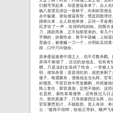
又走了两个时辰，约离城三里之地，忽听
们都号哭起来，却是倭寇杀来了。众人先
杨八老望见傍边一座林子，向刺斜里便走
丛中躲避。谁知倭寇有智，惯是四散埋伏
跳将出来，众人欺他单身，正待一齐奋勇
叵罗吹了一声，吹得呜呜的响。四围许
刀，跳跃而来，正不知那里来的。有几个
手脚的，拚着性命，将手中器械，上前迎
里扬尘，被倭贼一刀一个，分明砍瓜切菜
跪，口中只叫饶命。
原来倭寇逢着中国之人，也不尽数杀戮。
弄得不耐烦了，活活的放他去。也有有
赠。只是这妇女虽得了性命，一世被人
弱，便加杀害；若是强壮的，就把来剃了
倭子。每遇厮杀，便推他去当头阵。官军
好领赏。平昔百姓中秃发瘌痢，尚然被他
阵上拿住，那管真假，定然不饶的。这些
右是死，索性靠着倭势，还有捱过几日
力。那些真倭子，只等假倭挡过头阵，自
官军屡堕其计，不能取胜。昔人有诗，单
云：“倭阵不喧哗，纷纷正带斜。螺声飞