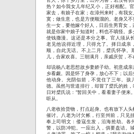
官人，你千乡万里，出外为客，若没有切
热？如今我女儿年纪又小，正好相配。官
家去，有娘子在家；在漳州来时，有我女
寞；做生意，也是方便顺溜的。老身又不
生一女，要他嫁个好人，日后生男育女，
就是你家中娘子知道时，料也不嗔怪。多
使钱撒漫。这还是本分之事。官人须从长
老见他说得近理，只得允了。择日成亲
顺，自此无话。不上二月，檗氏怀孕。
儿，合家欢喜。三朝满月，亲戚庆贺，不
却说杨八老思想故乡妻娇子幼。初意成亲
乡看觑。因是怀了身孕，放心不下；以后
他动身。光阴似箭，不觉住了三年。孩
德。虽然与世道排行，却冒了檗氏的姓，
日对檗氏说：“暂回关中，看看妻子便来
听从。
八老收拾货物，打点起身。也有放下人头
催讨。八老为讨欠帐，行至州前，只见挂
奉上司明文：倭寇生发，沿海抢劫。各
警，以防冲犯。一应出入，俱要盘诘。城