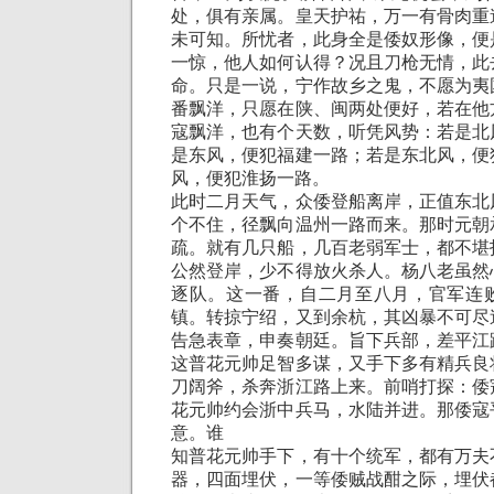
处，俱有亲属。皇天护祐，万一有骨肉重
未可知。所忧者，此身全是倭奴形像，便
一惊，他人如何认得？况且刀枪无情，此
命。只是一说，宁作故乡之鬼，不愿为夷
番飘洋，只愿在陕、闽两处便好，若在他
寇飘洋，也有个天数，听凭风势：若是北
是东风，便犯福建一路；若是东北风，便
风，便犯淮扬一路。
此时二月天气，众倭登船离岸，正值东北
个不住，径飘向温州一路而来。那时元朝
疏。就有几只船，几百老弱军士，都不堪
公然登岸，少不得放火杀人。杨八老虽然
逐队。这一番，自二月至八月，官军连
镇。转掠宁绍，又到余杭，其凶暴不可尽
告急表章，申奏朝廷。旨下兵部，差平江
这普花元帅足智多谋，又手下多有精兵良
刀阔斧，杀奔浙江路上来。前哨打探：倭
花元帅约会浙中兵马，水陆并进。那倭寇
意。谁
知普花元帅手下，有十个统军，都有万夫
器，四面埋伏，一等倭贼战酣之际，埋伏