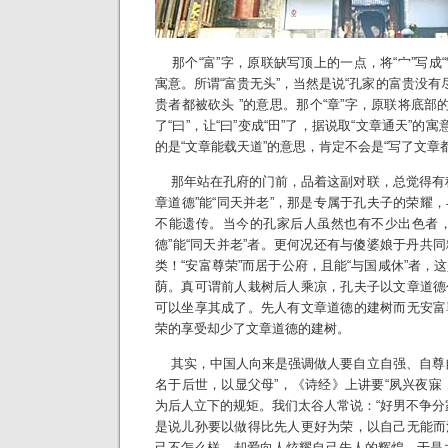
那个“富”字，原联缺写顶上的一点，将“宀”写成“
寓意。所谓“富贵无头”，当然是说“孔家的富贵没有
贵者都被砍头 ”的意思。那个“章”字，原联将底部
了“曰”，让“曰”变成“田”了，据说取“文章通天”的
的是“文章能载天道”的意思，肯定不会是“写了文章
那年站在孔府的门前，品着这副对联，总觉得有种
章道德”能“同天并老”，那是专属于孔夫子的荣耀
不能遗传。当今的孔家后人虽然也有不少出色者，
德”能“同天并老”者。更何况还有与傻婆娘于丹共
类！“安富尊荣”而居于公府，且能“与国咸休”者，
荫。真可谓前人栽树后人乘凉，孔夫子以文章道德
可以坐享其成了。先人有文章道德的建树而无安富
荣的享受却少了文章道德的建树。
其实，中国人向来是强调做人要自立自强、自尊自
名于后世，以显父母”，《诗经》上讲要“夙兴夜寐
为后人立下的规矩。我们太谷人常说：“好男不争分
是说儿孙要以做得比先人更好为荣，以自己无能而
己不怎么样，却爱向人炫耀自己先人的辉煌，于是