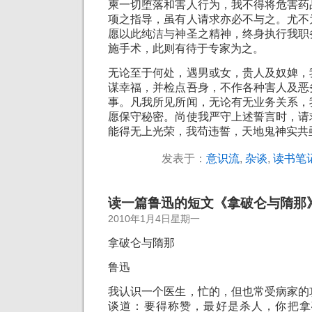
柬一切堕落和害人行为，我不得将危害药
项之指导，虽有人请求亦必不与之。尤不
愿以此纯洁与神圣之精神，终身执行我职
施手术，此则有待于专家为之。
无论至于何处，遇男或女，贵人及奴婢，
谋幸福，并检点吾身，不作各种害人及恶
事。凡我所见所闻，无论有无业务关系，
愿保守秘密。尚使我严守上述誓言时，请
能得无上光荣，我苟违誓，天地鬼神实共
发表于：
意识流
,
杂谈
,
读书笔
读一篇鲁迅的短文《拿破仑与隋那
2010年1月4日星期一
拿破仑与隋那
鲁迅
我认识一个医生，忙的，但也常受病家的
谈道：要得称赞，最好是杀人，你把拿破