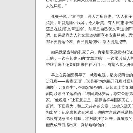
人吃屎哩。”
孔夫子说：“富与贵，是人之所欲也。”人人骨子
炫贵，那就是庸俗浅薄，令人耻笑。有人挂“忠厚传
还是在炫耀“文章道德”。如果是自己凭文章道德
谓。如果是靠先人的文章道德而享有安富尊荣，恐
都不要提这个茬。自己提是傻B，别人提是挖苦。
如果我是当时的孔家子弟，肯定是不愿意将纪晓
上的，一边夸其先人的“文章道德”，一边显其后人的
带脏字吗？还要刻出来挂在大门上，有这么拿人开
早上在宾馆醒得早了，就看电视，是央视四台的“
进孔府——富贵无顶”，说是要“为您揭开孔府对联别
期顾问：项春生”，任志宏播报的，从其阅读节奏
副对联读成了这样的：“与国咸休安富，尊荣公府
家。”他说道：“上联意思是，福禄吉祥与国家同在
府第。下联意为，和上天共存的文章，道德永冠天
相出的！纪晓岚拟这副对联，他的本意或许就是想
弟没有觉察出不对味，将对联挂了出来，真够蠢的
能做成节目播出来，真够哈哈哈的！