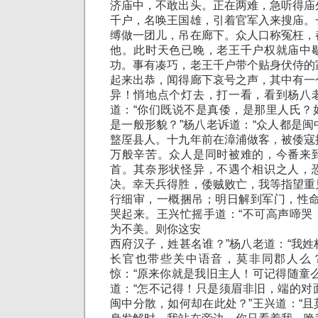
济庙中，不敢出头。正在两难，急听得庙
千户，名唤王国雄，引着官军入来搜庙。
缚做一团儿，吊在廊下。众人口称冤枉，
他。此时天色已晚，老王千户权就庙中
功。事有凑巧，老王千户带个贴身伏侍的
起来出恭，闻得廊下哀号之声，其中有一
异！悄地点个灯去，打一看，看到杨八
道：“你们既说不是真倭，是那里人氏？
是一般形貌？”杨八老诉道：“众人都是
盩厔县人。十九年前在漳浦做客，被倭寇
万般辛苦。众人是同时被难的，今番来
首。其奈形状怪异，不遇个相识之人，
决。幸天兵得胜，倭贼败亡，我等指望重
行细审，一概捆吊；明日解到军门，性命
哭起来。王兴忙摇手道：“不可高声啼哭
为不美。则你这安
西府汉子，姓甚名谁？”杨八老道：“我
长官也带些关中语音，莫非同郡人么
惊：“原来你就是我旧主人！可记得随童
道：“怎不记得！只是须眉非旧，端的对
闽中分散，如何却在此处？”王兴道：“