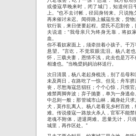
八老读罢，吃了一惊！想道：“我方欲动
或倭寇早晚来时，闭了城门，知道何日
上。”也不去讨帐，径回身转来。只说拖
再来催讨未迟。闻得路上贼寇生发，货物
软行装，来日便要起程。檗氏不忍割舍，
夫说道：“我母亲只为终身无靠，将奴
血。
你不看奴家面上，须牵挂着小孩子。千万
悬望。”言讫，不觉双眼流泪。杨八老也
怀，三载夫妻，恩情不浅，此去也是万不
相逢也。”当晚檗妈妈治杯送行。
次日清晨，杨八老起身梳洗，别了岳母和
未及两日，在路吃了一惊。但见：舟车挤
丧，尽愁海寇恁猖狂；个个心惊，只恨官
难禁两脚奔波；弃子抛妻，单为一身逃命
中总则一般；那管城市山林，藏身处只求
犬，莫作乱离人。杨八老看见乡村百姓，
难。传说倭寇一路放火杀人，官军不能禁
老魂不附体，进退两难。思量无计，只得
城里，再作区处。”