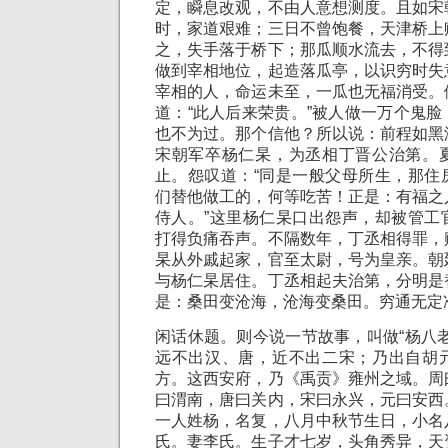
定，瞬息改观，不由人意想测度。且如宋
时，家道艰难；三日不曾饱餐，天津桥上
之，失手落于桥下；那瓜顺水流去，不得
做到宰相地位，起造落瓜亭，以识穷时失
宰相的人，命运未至，一瓜也无福消受。
道：“此人后来荣贵。”被人做一万个鬼
也不为过。那个信他？所以说：前程如黑
宋朝军卒杨仁杲，为丞相丁晋公治第。
止。怨叹道：“同是一般父母所生，那住
们替他做工的，何等吃苦！正是：有福之
侍人。”这里杨仁杲口出怨声，却被管工
打得负痛吞声。不隔数年，丁丞相得罪，
杲从外戚起家，官至太尉，号为皇亲。朝
与杨仁杲居住。丁丞相起夫治第，分明是
是：桑田变沧海，沧海变桑田。穷通无定
闲话休题。则今说一节故事，叫做“杨八
远不出汉、唐，近不出二宋；乃出自胡
方。这西安府，乃《禹贡》雍州之域。周
曰渭南，唐曰关内，宋曰永兴，元曰安西
一人姓杨，名复，八月中秋节生日，小名
氏。妻李氏。生子才七岁，头角秀异，天