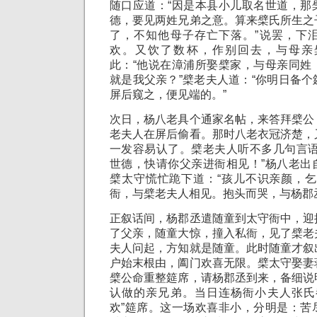
随口应道：“因是本县小儿取名世道，那
德，要见两姓兄弟之意。算来檗氏所生之
了，不知他母子存亡下落。”说罢，下
欢。又饮了数杯，作别回去，与母亲
此：“他说在漳浦所娶檗家，与母亲同姓
就是我父亲？”檗老夫人道：“你明日备
屏后窥之，便见端的。”
次日，杨八老具个通家名帖，来答拜檗公
老夫人在屏后偷看。那时八老衣冠济楚，
一发容易认了。檗老夫人听不多几句言语
世德，快请你父亲进衙相见！”杨八老出
檗太守慌忙跪下道：“孩儿不识亲颜，乞
衙，与檗老夫人相见。抱头而哭，与杨郡
正叙话间，杨郡丞遣随童到太守衙中，迎
了父亲，随童大惊，撞入私衙，见了檗老
夫人问起，方知就是随童。此时随童才叙
户始末根由，阖门欢喜无限。檗太守娶妻
檗公命重整筵席，请杨郡丞到来，备细说
认做的亲兄弟。当日连杨衙小夫人张氏
欢”筵席。这一场欢喜非小，分明是：苦