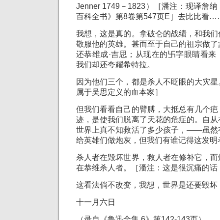
Jenner 1749－1823）［潘注：现
百科全书》第8卷第547页E］去比比看…
我想，这是真的。拿破仑的战绩，和我们
敬服他的英雄。甚而至于自己的祖宗做了
还恭维成·吉思；从现在的卐字眼睛看来
我们却还夸耀希特拉。
因为他们三个，都是杀人不眨眼的大灾星
属于吴思定义的血本家］
但我们看看自己的臂膊，大抵总有几个疤
迹，是使我们脱离了天花的危症的。自从
世界上真不知救活了多少孩子，——虽然
给英雄们做炮灰，但我们有谁记得这发明
杀人者在毁坏世界，救人者在修补它，而
在恭维杀人者。［潘注：这是很沉痛的话
这看法倘不改变，我想，世界是还要毁坏
十一月六日
（录自《鲁迅全集 6》第142-143页）