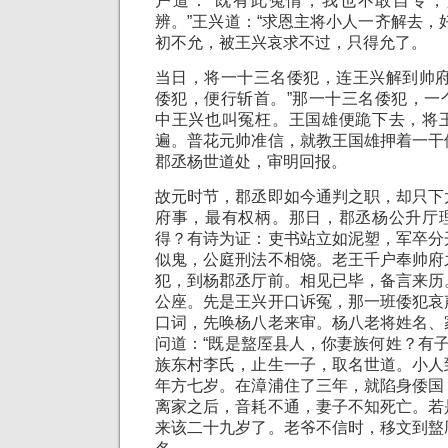
户道：“既有此冤情，我也不敢自专
辨。”王兴道：“求恩主将小人一齐解去，
初不允，被王兴哀求不过，只得允了。
当日，将一十三名倭犯，连王兴解到帅府
倭犯，便行斩首。”那一十三名倭犯，一
中王兴也叫冤枉。王国雄便跪下去，将
遍。普花元帅准信，就教王国雄押着一干
郡丞杨世道处，审明回报。
故元时节，郡丞即如今通判之职，却只下
府事，最有权柄。那日，郡丞杨公升厅
得？有诗为证：吏书站立如泥塑，军卒分
似鬼，公庭刑法不相饶。老王千户奉帅府
犯，到杨郡丞厅前。相见已毕，备言来历
公座。先是王兴开口诉冤，那一班倭犯哀
口词，先唤杨八老来审。杨八老将姓名、
问道：“既是盩厔县人，你妻族何姓？有子
族东村李氏，止生一子，取名世道。小人
年方七岁。在漳浦住了三年，就陷身倭国
离家之后，音耗不通，妻子不知死亡。若
来该二十九岁了。老爷不信时，移文到盩