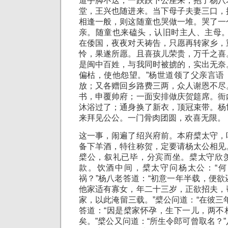
道手脚不迭，一跌跌下公座来，抱了杨八
堂，王兴也随进来。当下母子夫妻三口，
相逢一般，则这随童也哭做一堆。哭了一
亲。随童也来磕头，认旧时主人、主母。
在倭国，夜夜对天祷告，只愿再转家乡，
怜，果遂所愿。且喜孩儿荣贵，万千之喜
是闽中百姓，与我同时被掳的，实出无奈
偏枯，使他怨望。”杨世道领了父亲言语
放；又各赠回乡路费三两，众人谢恩不尽
书，申覆帅府；一面安排做庆贺筵席。衙
沐浴过了；通身换了新衣，顶冠束带。杨
来拜见公公。一门骨肉团圆，欢喜无限。
这一事，闹遍了绍兴府前。本府檗太守，
备下羊酒，特往称贺，定要请杨太公相见
檗公，叙礼已毕，分宾而坐。檗太守欣
款。饮酒中间，檗太守问杨太公：“
祸？”杨八老答道：“初意一年半载，便
他家适有寡女，年二十三岁，正欲招夫，
家，以此淹留三载。”檗公问道：“在彼三
答道：“因是檗家怀孕，生下一儿，两不
矣。”檗公又问道：“所生令郎可曾取名？