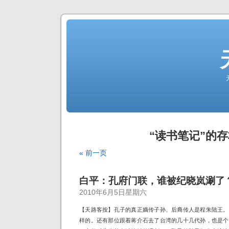
“读书笔记”的
« 前一页
白平：孔府门联，谁被纪晓岚涮了
2010年6月5日星期六
【天路客按】孔子的真正嫡传子孙、后裔传人是程朱陆王。
样的。还有那位跟着蒋介石去了台湾的几十几代孙，也是个