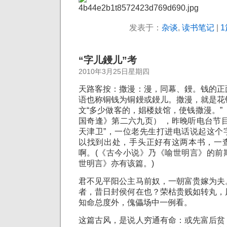
发表于：
杂谈
,
读书笔记
|
1
“字儿鏝儿”考
2010年3月25日星期四
天路客按：撒漫：漫，同幕、鏝。钱的正
语也称铜钱为铜鏝或鏝儿。撒漫，就是花
文“多少做客的，娼楼妓馆，使钱撒漫。”
国奇逢》第二六九页） ，昨晚听电台节
天津卫”，一位老先生打进电话说起这个
以找到出处，手头正好有这两本书，一
啊。(《古今小说》乃《喻世明言》的前
世明言》亦有该篇。)
君不见平阳公主马前奴，一朝富贵嫁为夫
者，昔日封侯何在也？荣枯贵贱如转丸，
知命总度外，傀儡场中一例看。
这篇古风，是说人穷通有命：或先富后贫