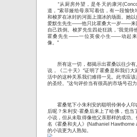
“从厨房外望，是冬天的康河(Concord 
道，“索菲娅给母亲写着信，有一段愉快
和梭罗在冰封的河面上溜冰的场面。她以
爱默生先生——他只比霍桑大一岁——来
自己跌倒。梭罗先生四处狂跳，‘我觉得
霍桑先生——一位英俊小生——动起
像。”
所有这一切，都揭示出霍桑以往少有
说，《二十天》“证明了霍桑是和我们大
活中的这种关系我们难得一见。此书应该
的圣经。”这句评价当有很高的市场号召
霍桑笔下小朱利安的聪明伶俐令人印
后呢？朱利安·霍桑后来上了哈佛，也当
小说，但从未取得像他父亲那样的成功。
名《霍桑和夫人》(Nathaniel Hawthorne 
的小说更为人熟知。