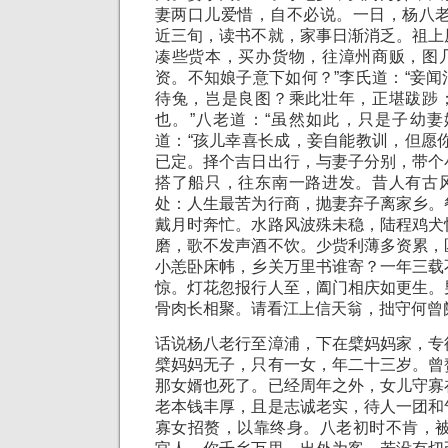
妻两口儿爱惜，自不必说。一日，杨八老
近三旬，读书不就，家事日渐消乏。祖上
凑些赀本，买办货物，往漳州商贩，图
资。不知娘子意下如何？”李氏道：“妾
待兔，岂是良图？乘此壮年，正堪跋踄
也。”八老道：“虽然如此，只是子幼妻
道：“孩儿幸喜长成，妾自能教训，但愿
已定。择个吉日出行，与妻子分别，带个
搭了船只，往东南一路进发。昔人有古
处：人生最苦为行商，抛妻弃子离家乡。
戴月时奔忙。水路风波殊未稳，陆程鸡犬
磨，歌不发声酒不饮。少赀利薄多资累，
小恙卧床帏，乡关万里书谁寄？一年三载
惊。灯花忽报行人至，阖门相庆如更生。
骨肉长相聚。请看江上信天翁，拙守何曾
话说杨八老行至漳浦，下在檗妈妈家，专
檗妈妈无子，只有一女，年二十三岁。曾
那女婿也死了。已经周年之外，女儿守寡
老本钱丰厚，且是志诚老实，待人一团和
寡女招赘，以靠终身。八老初时不肯，被