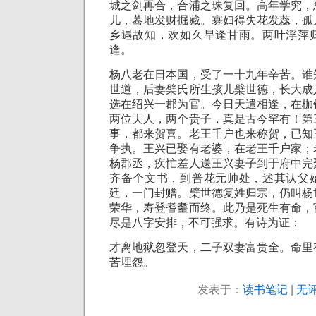
城之剑再合，合浦之珠复回。高年学究，
儿，蓦地发财掘藏。寡妇得失花发蕊，孤
乡遇故知，欢如久旱逢甘雨。两叶浮萍
逢。
杨八老在日本国，受了一十九年辛苦。谁
世道，后妻檗氏所生孩儿檗世德，长大成
选在绍兴一郡为官。今日天遣相逢，在枷
两位夫人，两个贵子，真是古今罕有！第
事，都来贺喜。老王千户也来称贺，已知
争执。王兴已娶有老婆，在老王千户家；
杨郡丞，疾忙差人送王兴妻子到于府中完
齐备个文书，到普花元帅处，述其认父
廷，一门封赠。檗世德复姓归宗，仍叫杨
荣华，寿登耆耋而终。此乃是死生有命，
尽是八字安排，不可强求。有诗为证：
才离地狱忽登天，二子双妻富贵全。命里
苦埋怨。
发表于：
读书笔记
|
无评