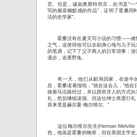
页。但是，诚如奥斯特所言，此书是“一
写的极富幽默感的作品”，证明了霍桑同
活的史学家”。
霍桑没有在夏天写小说的习惯——难
之气，这使得他可以全副身心地与儿子玩
的笔调，记下了父子两人的日常琐事：游
漫步，追逐野兔。
有一天，他们从邮局回家，在途中的
息，霍桑读着报纸，“就在这会儿，”他在
骑着马沿路经过，并以西班牙人的方式向
礼，然后继续读报。但这位绅士再度行礼
原来竟是赫尔曼·梅尔维尔。”
这位梅尔维尔先生(Herman Melville，
色，他虽是霍桑的晚辈，但在美国文学史