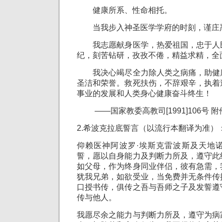
健康所系、性命相托。
当我步入神圣医学学府的时刻，谨庄
我志愿献身医学，热爱祖国，忠于人
纪，刻苦钻研，孜孜不倦，精益求精，全
我决心竭尽全力除人类之病痛，助健
圣洁和荣誉。救死扶伤，不辞艰辛，执着
事业的发展和人类身心健康奋斗终生！
——国家教委高教司[1991]106号 附
2.希波克拉底誓言（以流行本翻译为准）
仰赖医神阿波罗·埃斯克雷波斯及天地
誓，愿以自身能力及判断力所及，遵守此
如父母，作为终身同业伴侣，彼有急需，
犹我兄弟，如欲受业，当免费并无条件传
口授书传，俱传之吾与吾师之子及发誓遵
传与他人。
我愿尽余之能力与判断力所及，遵守为病