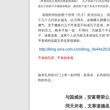
（李敖对此公曾有过绝妙的讽刺），孔子的孙子们在台湾连
是孔子的孙子才破格录取的，据说有个读了东吴大学历史系
前段时间拍的那个所谓《孔子》宣传活动上，演
个几十几代孙女磕头，以示尊孔，这都哪儿跟哪儿
傻气。至于傻娘们儿于丹更是不知道孔子是谁，本
钟的活儿，根本不值一提，不用问，孔键是个不
子，读着读着，这两个人还为那几本胡读孔子的“书
平老师的这篇文章也算很讽刺。
http://blog.sina.com.cn/s/blog_4b44e2b
不幸的孔府，不幸的央视。
曲阜孔府的大门上有一副对联，很有名，从内容到
昀的作品：
与国咸休，安富尊荣公
同天并老，文章道德圣