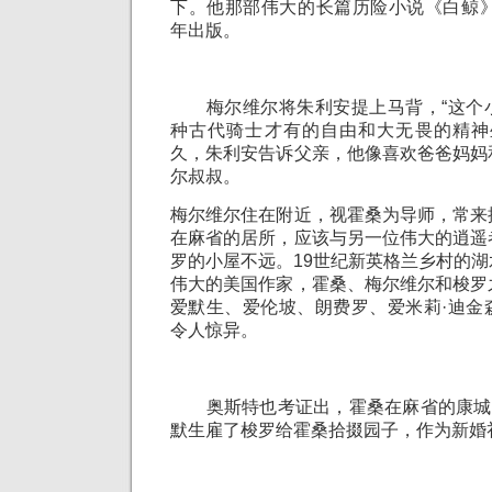
下。他那部伟大的长篇历险小说《白鲸》(Mo
年出版。
梅尔维尔将朱利安提上马背，“这个
种古代骑士才有的自由和大无畏的精神
久，朱利安告诉父亲，他像喜欢爸爸妈妈
尔叔叔。
梅尔维尔住在附近，视霍桑为导师，常来
在麻省的居所，应该与另一位伟大的逍遥
罗的小屋不远。19世纪新英格兰乡村的
伟大的美国作家，霍桑、梅尔维尔和梭罗
爱默生、爱伦坡、朗费罗、爱米莉·迪金
令人惊异。
奥斯特也考证出，霍桑在麻省的康城(Con
默生雇了梭罗给霍桑拾掇园子，作为新婚