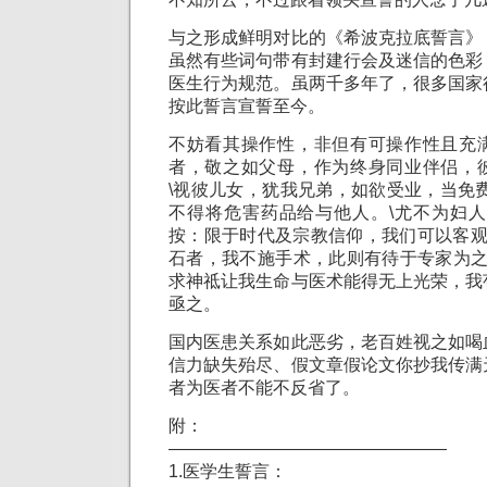
与之形成鲜明对比的《希波克拉底誓言》
虽然有些词句带有封建行会及迷信的色彩
医生行为规范。虽两千多年了，很多国家
按此誓言宣誓至今。
不妨看其操作性，非但有可操作性且充
者，敬之如父母，作为终身同业伴侣，
\视彼儿女，犹我兄弟，如欲受业，当免
不得将危害药品给与他人。\尤不为妇人
按：限于时代及宗教信仰，我们可以客观
石者，我不施手术，此则有待于专家为之
求神祗让我生命与医术能得无上光荣，我
亟之。
国内医患关系如此恶劣，老百姓视之如喝
信力缺失殆尽、假文章假论文你抄我传满
者为医者不能不反省了。
附：
————————————————
1.医学生誓言：