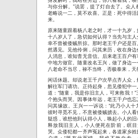
身发解时，我站在旁边，你只看着我，唤
与你分解。”说罢，提了灯自去了。众人
老略说一二，莫不欢喜。正是：死中得活
来。
原来随童跟着杨八老之时，才一十九岁，
十八岁人了，急切如何认得？当先与主人
幸不曾被倭贼所掠。那时老王千户还是百
然遇见。见他伶俐，问其来历，收在身边
人消息，谁知杳无音信。后来老王百户有
中地方做官。随童改名王兴，做了身边一
八老命不当尽，禄不当终，否极泰来，天
闲话休题。却说老王千户次早点齐人众，
解往军门请功。正待起身，忽见倭犯中一
道：“随童，我是你旧主人，可来救我！
个抱头而哭。因事体年远，老王千户也忘
问其缘故。王兴一一诉说：“此乃小人十
彼时寻觅不见，不意被倭贼掳去。小人看
疑惑，谁想他到认得小人，唤起小人的旧
释放我旧主人，小人便死在阶前，瞑目
哭。众倭犯都一齐声冤起来，各道家乡姓