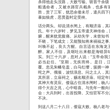
杀得他走头没路，大败亏输。斩首千余级
船逃命者，又被水路官兵截杀，也多有
胜，赏了三军，犹恐余倭未尽，遣兵四下
暴如狼虎，恶贯盈时定受殃。
话分两头。却说清水闸上，有顺济庙，其
氏。年十六岁时，梦见玉帝遣天神传命，
腑，醒来犹觉腹痛。从幼失学，未曾知书
不晓，下笔成文；又能预知将来祸福之事
叫唤不起，良久方醒。自言适在东海龙
醉。家人不信，及呕吐出来都是海错异
实。到三十六岁，忽对人说：“玉帝命我
必当赴任。”至期，无疾而终。是日，
覆。忽见朱幡皂盖，白马红缨，簇拥一神
咤之声。俄顷，波恬浪息。问之土人，其
其所居，立庙祠之，赐名顺济庙。绍定年
其神大有灵应。倭寇占住清水闸时，杨八
得个大吉之兆，心中暗喜。与先年一般向
会：大兵到时，出首投降。又怕官军不分
不决。
到这八月二十八日，倭寇大败。杨八老与