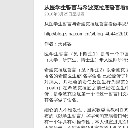
从医学生誓言与希波克拉底誓言看
2010年3月25日星期四
从医学生誓言与希波克拉底誓言看做事思
http://blog.sina.com.cn/s/blog_4b44e2b1
作者：天路客
医学生誓言（见下附注1）是每一个中
（大学、研究生、博士生）步入医师所行
希波克拉底誓言（见下附注2）以希波克拉
著名的希腊医生)的名字命名,已经流传了约
对病人、对社会的责任及医生行为规范
（oath）在希波克拉底之前已经在医
传，是希波克拉底第一个把这一誓言用文
其名字做了命名。
细心的人不难发现，国家教委高教司[199
布的《以学生誓言》字字句句充满着口号式标
有一个字具有可操作性，本人也宣过几次
不知所云，不过跟着领头宣誓的人念了几