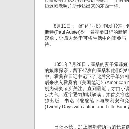
边这幅老照片所传达出来的东西一样。
8月11日，《纽约时报》刊发书评，评
斯特(Paul Auster)对一卷霍桑日记
形象，让后人终于可将生活中的霍桑与
待。
1851年7月28日，霍桑的妻子索菲
的娘家探亲，留下47岁的霍桑和他们5
中。霍桑在日记中记下了此后父子单独相
后来收入霍桑的《美国笔记》(American N
别为研究者所关注。直到最近，才由小说
少力气，逐字逐句加以解读，并首次将这
独出版，书名《爸爸笔下与朱利安和
(Twenty Days with Julian and Little Bun
日记不长，加上奥斯特所写的长篇前