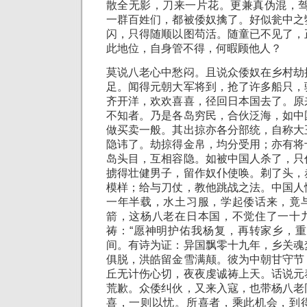
散全无影，刀来一片花。更兼真伪混，驾
一群百姓们，都被倭奴擒了。好似瓮中之
闪，只得随顺以图苟活。随童已不见了，
此地位，自身管不得，何暇顾他人？
莫说八老心中愁闷。且说众倭奴在乡村劫
足。闻得元朝大军将到，抢了许多船只，
齐开洋，欢欢喜喜，径回日本国去了。原
不知者。乃是各岛穷民，合伙泛海，如中
做买卖一般。其出掠亦各分部统，自称大
隐讳了。劫掠得金帛，均分受用；亦有将
岛头目，互相容隐。如被中国人杀了，只
掳得壮健男子，留作奴仆使唤。剃了头，
模样；给与刀仗，教他跳战之法。中国人
一年半载，水土习服，学起倭话来，竟
箭，这杨八老在日本国，不觉住了一十
祷：“愿神明护佑我杨复，再转家乡，重
间。有诗为证：异国飘零十九年，乡关魂
俱脱，洪皓留金雪满颠。彼为中朝甘守节
丘无计伤心切，夜夜虔诚祷上天。话说元
荒歉。众倭纠伙，又来入寇，也带杨八老
喜，一则以忧。所喜者，乘此机会，到