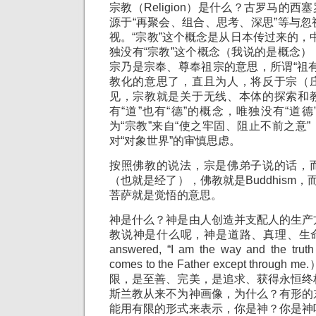
宗教（Religion）是什么？古罗马的西塞
源于“再聚会、组合、思考、深思”等与
视。“宗教”这个概念是从日本传过来的，中
独没有“宗教”这个概念（我说的是概念
宗乃是宗奉、尊奉祖宗的意思，所谓“祖
教化的意思了，直且为人，将反于宗（
见，宗教就是关于无线、本体的探索和
有“道”也有“德”的概念，唯独没有“道
为“宗教”来自“使之牢固、阻止不前之意
对“对象世界”的审慎思虑。
按照佛教的说法，宗是佛弟子说的话，
（也就是经了），佛教就是Buddhism，而
菩萨就是觉悟的意思。
神是什么？神是由人创造并支配人的生产
教说神是什么呢，神是道路、真理、生命（Joh
answered, “I am the way and the truth
comes to the Father except thro
限，是至善、完美，是追求、获得永恒终
斯兰教从来不为神画像，为什么？有形的
能用有限的形式来表示，你是神？你是神