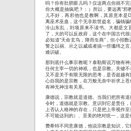
吗？你有肚脐眼儿吗？仅这两点你就不完
你大概是抽疯吧？：）所以，要远离“邪
儿不好，再邪他也是教啊，其原意本是Destruc
离巫术巫蛊，这个无非欺世盗名，骗钱骗
冷山东乱，刘项原来不读书。大都是文
了，大的可以反政府，这个在中国古代很
必知道“天命玄鸟，降而生商”，但小招
警之以祸、示之以威或者搞一些谶纬之言
难识破。
那到底什么事宗教呢？泰勒斯说万物有神
任何主宰一切的神祇，也是宗教。关键不
又不是关于有限无限的思考，是否超越有
心自我的是宗教，在万般无奈中祈求上苍
有神无神没有关系。
康德说，宗教就是道德。当我们把所有道
令时，道德就是宗教。意识到它是责任，
上否认人格神的存在，只是把上帝视作至
不可能达到的）、至美的绝对统一，这是
费希特不同意康德，他说宗教是知识，它