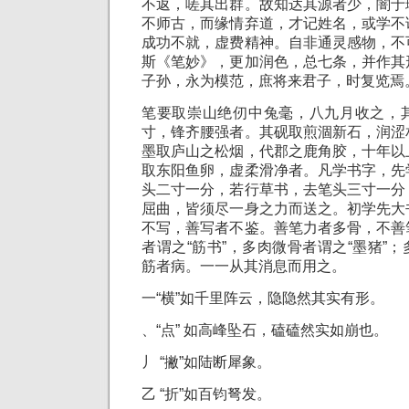
不返，嗟其出群。故知达其源者少，闇于
不师古，而缘情弃道，才记姓名，或学不
成功不就，虚费精神。自非通灵感物，不
斯《笔妙》，更加润色，总七条，并作其
子孙，永为模范，庶将来君子，时复览焉
笔要取崇山绝仞中兔毫，八九月收之，
寸，锋齐腰强者。其砚取煎涸新石，润涩
墨取庐山之松烟，代郡之鹿角胶，十年以
取东阳鱼卵，虚柔滑净者。凡学书字，先
头二寸一分，若行草书，去笔头三寸一分
屈曲，皆须尽一身之力而送之。初学先大
不写，善写者不鉴。善笔力者多骨，不善
者谓之“筋书”，多肉微骨者谓之“墨猪”
筋者病。一一从其消息而用之。
一“横”如千里阵云，隐隐然其实有形。
、“点” 如高峰坠石，磕磕然实如崩也。
丿 “撇”如陆断犀象。
乙 “折”如百钧弩发。