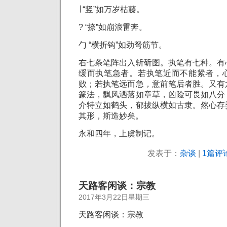
∣ “竖”如万岁枯藤。
? “捺”如崩浪雷奔。
勹 “横折钩”如劲弩筋节。
右七条笔阵出入斩斫图。执笔有七种。有
缓而执笔急者。若执笔近而不能紧者，
败；若执笔远而急，意前笔后者胜。又有
篆法，飘风洒落如章草，凶险可畏如八分
介特立如鹤头，郁拔纵横如古隶。然心存
其形，斯造妙矣。
永和四年，上虞制记。
发表于：
杂谈
|
1篇评论
天路客闲谈：宗教
2017年3月22日星期三
天路客闲谈：宗教