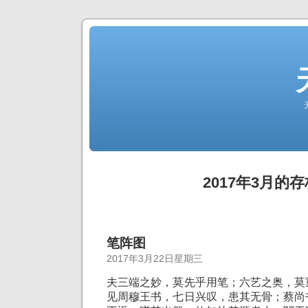
2017年3月的存
笔阵图
2017年3月22日星期三
夫三端之妙，莫先乎用笔；六艺之奥，莫
见周穆王书，七日兴叹，患其无骨；蔡尚