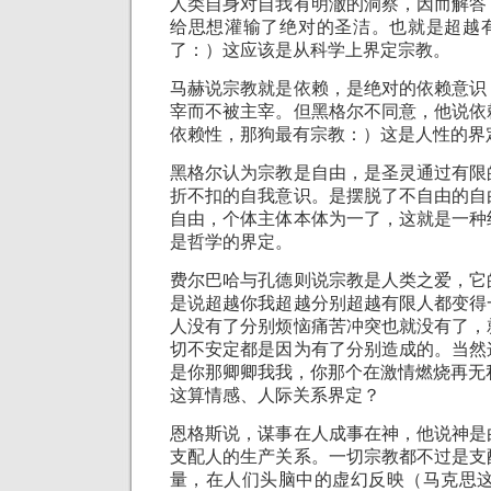
人类自身对自我有明澈的洞察，因而解答
给思想灌输了绝对的圣洁。也就是超越
了：）这应该是从科学上界定宗教。
马赫说宗教就是依赖，是绝对的依赖意识
宰而不被主宰。但黑格尔不同意，他说依
依赖性，那狗最有宗教：）这是人性的界
黑格尔认为宗教是自由，是圣灵通过有限
折不扣的自我意识。是摆脱了不自由的自
自由，个体主体本体为一了，这就是一种
是哲学的界定。
费尔巴哈与孔德则说宗教是人类之爱，它
是说超越你我超越分别超越有限人都变得
人没有了分别烦恼痛苦冲突也就没有了，
切不安定都是因为有了分别造成的。当然
是你那卿卿我我，你那个在激情燃烧再无
这算情感、人际关系界定？
恩格斯说，谋事在人成事在神，他说神是
支配人的生产关系。一切宗教都不过是支
量，在人们头脑中的虚幻反映（马克思这