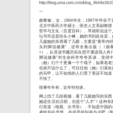
http://blog.sina.com.cn/s/blog_4b44e2b
一
曲黎敏，女，1964年生，1987年毕业
北京中医药大学硕士，医史人文系副教授
哲学与文化（百度百科）。早就听说这个
坛书市还是街头小摊，她的书到处在卖，
几篇她的东西看了几眼，主要是“黄帝内经
头到脚说健康”，还有全集出版（《曲黎
>），从其读书履历实在想不通该强人有
脚说健康”对生命科学夸夸其谈，觉得
（她）们个个更像一个个戏子，如果老老
也就不说什么了，可往往他（她）们喜欢
的马甲，让不知情的人们受了害还不知道
不快了。
怪事年年有，近年特别多。
网上找了几段视频，看了几眼她写的东西
她还生活在汉朝，但是个“人才”！这种东
行其道（电视、出书等），不知是中国的
者特别会忽悠，亦或是特别有办法吧（附