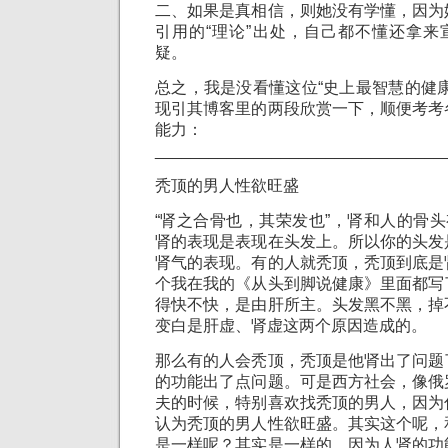
二、如果是真相信，则她没有学懂，因为
引用的“理论”出处，自己都不懂还拿来
疑。
总之，我是没看懂这位“史上最智慧的健
现引其博客里的两段欣赏一下，顺便考考
能力：
________________________________
秃顶的男人性欲旺盛
“肾之合骨也，其荣发也”，肾和人的骨头
肾的表现是表现在头发上。所以你的头发
肾气的表现。有的人就秃顶，秃顶到底是
个我在我的《从头到脚说健康》里面都写
得快不快，是由肝所主。头发黑不黑，掉
变白是肝虚、肾虚这两个原因造成的。
那么有的人会秃顶，秃顶是他肾出了问题
的功能出了点问题。可是西方社会，像俄
夫的时候，特别喜欢找秃顶的男人，因为
认为秃顶的男人性欲旺盛。其实这个呢，
是一样呢？其实是一样的，因为人肾的功