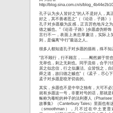
http://blog.sina.com.cn/s/blog_4b44e2b
孔子认为乡人皆好之”的人不是好人，真
好之，其不善者恶之”（《论语．子路》
孔子对乡愿极为反感，正言厉色地斥之为
德之贼也。”《论语·子路》)乡愿虚伪矫饰
言行不一，表面上来忠厚廉洁，实际上
则，是偏离“中行”最远之人。
很多人都知道孔子对乡愿的描画，殊不知
“言不顾行，行不顾言，……阉然媚于世也
无举也，刺之无刺也。同乎流俗，合乎污
居之似忠信，行之似廉洁。众皆悦之，自
舜之道，故曰德之贼也”（《孟子．尽心
孟子对乡愿是咬牙切齿的。
其实，乡愿也不是中华之独有，大可不必
就有乡愿这一号，非要对号的话，那就是
稣称为毒蛇的种子的法利赛人（Pharis
故事集》（Canterbury Tales）里面也
（smoothman），只不过在中土