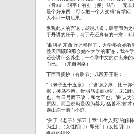
（音sui，阴平）有办（便）法”），无
是个好东西，可以把一个人变得“有学问
人不计一切后果。
纵观此人的言论，胡说八道，肆意而为之
于丹讲的庄子，与于丹还真有的一拼：都
“曲讲的东西听听就得了，大学那会她教
整天回顾89那会她在大学的事迹，我在
还会讲什么养生，一个学中文的讲出来的
而已。”（来自网络）
下面再摘抄（有删节）几段开开眼：
“《老子五十五章》：“含德之厚，比于
据，攫鸟不搏。骨弱筋柔而握固。未知牝
也。终日号而不嗄，和之至也。”曲认为
原因。而且说就是因为婴儿“猛兽不据”
泰山崩于前而不惊。
“关于《老子》第五十章“出生入死”的解释
为生门（女性阴门）即死门（女性阴门）
纵欲的结论。