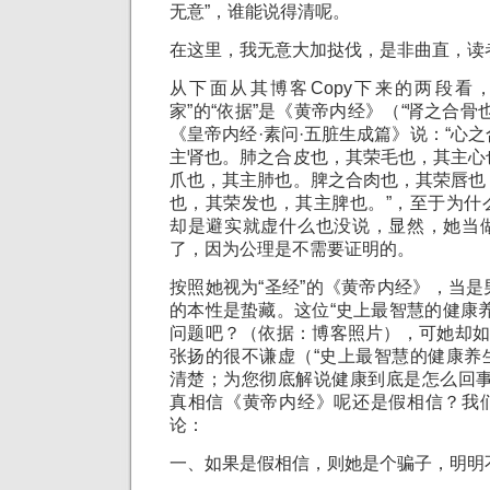
无意”，谁能说得清呢。
在这里，我无意大加挞伐，是非曲直，读
从下面从其博客Copy下来的两段看
家”的“依据”是《黄帝内经》（“肾之合骨
《皇帝内经·素问·五脏生成篇》说：“心
主肾也。肺之合皮也，其荣毛也，其主心
爪也，其主肺也。脾之合肉也，其荣唇也
也，其荣发也，其主脾也。”，至于为什
却是避实就虚什么也没说，显然，她当
了，因为公理是不需要证明的。
按照她视为“圣经”的《黄帝内经》，当
的本性是蛰藏。这位“史上最智慧的健康
问题吧？（依据：博客照片），可她却如
张扬的很不谦虚（“史上最智慧的健康养
清楚；为您彻底解说健康到底是怎么回事
真相信《黄帝内经》呢还是假相信？我
论：
一、如果是假相信，则她是个骗子，明明