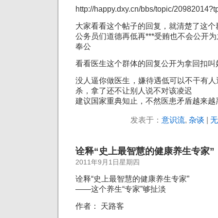
http://happy.dxy.cn/bbs/topic/20982014
大家看看这个帖子的回复，就清楚了这个
公务员们道德再低再***受贿也不会公开
奉公
看看医生这个群体的回复公开为拿回扣叫
没人逼你做医生，嫌待遇低可以不干有人
杀，拿了还不让别人说不对该凌迟
建议国家重典知止，不然医患矛盾越来越
发表于：
意识流
,
杂谈
|
无
诠释“史上最智慧的健康养生专家”
2011年9月1日星期四
诠释“史上最智慧的健康养生专家”
——这个养生“专家”够扯淡
作者： 天路客