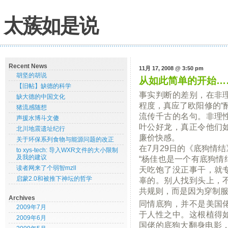
太蔟如是说
Recent News
11月 17, 2008 @ 3:50 pm
胡坚的胡说
从如此简单的开始…
【旧帖】缺德的科学
事实判断的差别，在非
缺大德的中国文化
程度，真应了欧阳修的“
猪流感随想
流传千古的名句。非理
声援水博斗文傻
叶公好龙，真正令他们
北川地震遗址纪行
廉价快感。
关于环保系列食物与能源问题的改正
在7月29日的《底狗情
to xys-tech: 导入WXR文件的大小限制
及我的建议
“杨佳也是一个有底狗情
读者网来了个弱智mzll
天吃饱了没正事干，就
启蒙2.0和被推下神坛的哲学
辜的。别人找到头上，
共规则，而是因为穿制
Archives
同情底狗，并不是美国
2009年7月
于人性之中。这根植得
2009年6月
国佬的底狗大翻身电影，