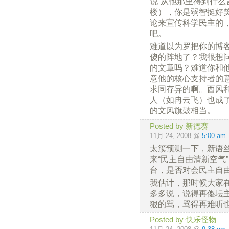
说“从他那里得到什么
楼），你是弱智挺好
论来宣传科学民主的
吧。
难道以为罗把你的博
傻的阵地了？我很想
的文章吗？难道你和
意他的核心支持者的
求同存异的啊。西风
人（如冉云飞）也成
的文风旗鼓相当。
Posted by 新德赛
11月 24, 2008 @
5:00 am
太簇预测一下，新语
来“民主自由清新空气
台，是否对会民主自
我估计，那时候大家
多多说，说得再傻坛
狠的骂，骂得再难听
Posted by 快乐怪物