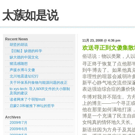
太蔟如是说
Recent News
11月 23, 2008 @ 4:36 pm
胡坚的胡说
欢送寻正到文傻集散
【旧帖】缺德的科学
俗话说：物以类聚，人
缺大德的中国文化
寻正终于恢复了点他那
猪流感随想
到牛博去了。如果他真
声援水博斗文傻
非理性的喧嚣会减弱许
北川地震遗址纪行
新平心静气地交流些深
关于环保系列食物与能源问题的改正
表达强迫综合症的廉价
to xys-tech: 导入WXR文件的大小限制
及我的建议
牛博对我并不陌生。方
读者网来了个弱智mzll
上的博主——一个寻正或
启蒙2.0和被推下神坛的哲学
他在那里如何满地打滚
博是一个充满了民主自
Archives
女纯真的情怀地久天长
2009年7月
新语丝因为方舟子及其
2009年6月