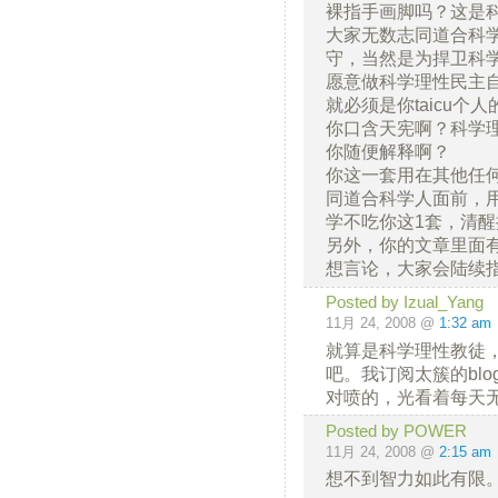
裸指手画脚吗？这是
大家无数志同道合科
守，当然是为捍卫科
愿意做科学理性民主
就必须是你taicu个
你口含天宪啊？科学
你随便解释啊？
你这一套用在其他任
同道合科学人面前，
学不吃你这1套，清醒
另外，你的文章里面
想言论，大家会陆续
Posted by Izual_Yang
11月 24, 2008 @
1:32 am
就算是科学理性教徒
吧。我订阅太簇的bl
对喷的，光看着每天
Posted by POWER
11月 24, 2008 @
2:15 am
想不到智力如此有限