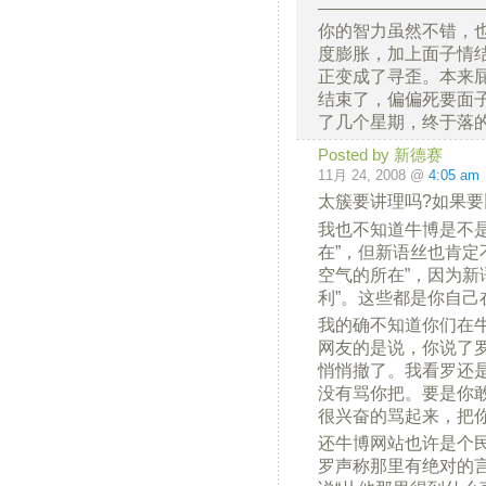
—————————
你的智力虽然不错，
度膨胀，加上面子情
正变成了寻歪。本来
结束了，偏偏死要面
了几个星期，终于落
Posted by 新德赛
11月 24, 2008 @
4:05 am
太簇要讲理吗?如果
我也不知道牛博是不
在”，但新语丝也肯定
空气的所在”，因为新
利”。这些都是你自己
我的确不知道你们在牛
网友的是说，你说了
悄悄撤了。我看罗还
没有骂你把。要是你
很兴奋的骂起来，把
还牛博网站也许是个
罗声称那里有绝对的