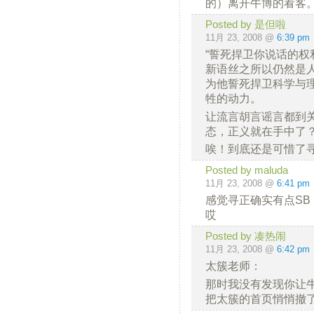
的）离开牛博的看客
Posted by 是但啦
11月 23, 2008 @
6:39 pm
“誓死捍卫你说话的权
新语丝之所以仍然是
为他誓死捍卫科学与
牲的动力。
让流言胡言谣言都到
态，正义就在手中了
唉！到底还是可惜了
Posted by maluda
11月 23, 2008 @
6:41 pm
感觉寻正确实有点S
哎
Posted by 凑热闹
11月 23, 2008 @
6:42 pm
太簇老师：
那时我没有发现你让
把太簇的首页悄悄撤