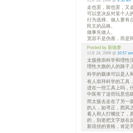
11月 24, 2008 @
9:38 am
走也罢，留也罢，又
可以坚决反对某个人
行为选择。做人要有
民主的品格。
做事先做人。
宽容不是伪善，而是
Posted by 新德赛
11月 24, 2008 @
10:57 a
太簇推崇科学和理性
理性大旗的人的路子
科学的载体可以是人
有人崇拜科学的工具
进在一些工具上吗，什
中医有了这些玩意也
而太簇去走在了另一
的人，如寻正，西风
看人和人打嘴仗了，
的，别老把文字放在反
新语丝的资格，肯定