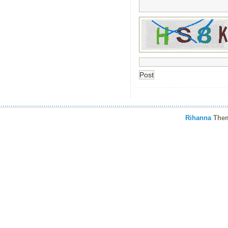
Rihanna
The