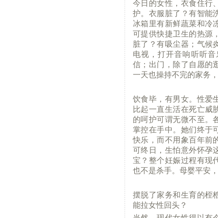
今日的女性，衣食住行
护。衣服脏了？有智能
冰箱里有新鲜蔬菜和冷
可提供快捷卫生的热源
脏了？有吸尘器；气候
电视，打开音响听听音
信；出门，除了自愿的
一天也操持不完的家务
饮食毕，有男女。性爱
比起一直生活在死亡威
的呵护可谓无微不至。
掌控在手中。她们终于
快乐，而不用象百年前
可终日，生怕意外怀孕
宝？整个妊娠过程有现
也不是杀手。母婴平安
摆脱了家务和生育的桎
能拉女性回头？
当然，现代女性得以有