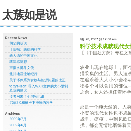
太蔟如是说
Recent News
9月 20, 2007 @ 12:00 am
胡坚的胡说
科学技术成就现代女
【旧帖】缺德的科学
【《中国处方药》专栏文
缺大德的中国文化
猪流感随想
农业出现在地球上，距
声援水博斗文傻
猎采集的生活。男人追
北川地震遗址纪行
在追杀着大大小小会移
关于环保系列食物与能源问题的改正
物各个可以食用的部位
to xys-tech: 导入WXR文件的大小限制
及我的建议
之余，女人还担任着怀
读者网来了个弱智mzll
启蒙2.0和被推下神坛的哲学
那是一个纯天然的、人类
小资的现代女性也不愿
Archives
战争、瘟疫，中到风吹
2009年7月
扰，都会无情地磨练着
2009年6月