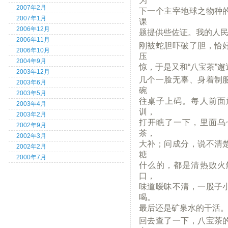
为
2007年2月
下一个主宰地球之物种
2007年1月
课
2006年12月
题提供些佐证。我的人民
2006年11月
刚被蛇胆吓破了胆，恰
2006年10月
压
2004年9月
惊，于是又和“八宝茶”邂
2003年12月
几个一脸无辜、身着制
2003年6月
碗
2003年5月
往桌子上码。每人前面
2003年4月
训，
2003年2月
打开瞧了一下，里面乌
2002年9月
茶，
2002年3月
大补；问成分，说不清
2002年2月
糖
2000年7月
什么的，都是清热败火
口，
味道暧昧不清，一股子
喝。
最后还是矿泉水的干活
回去查了一下，八宝茶