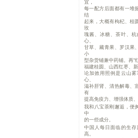
宜，
每一配方后面都有一堆
结
起来，大概有枸杞、桂
玫
瑰酱、冰糖、茶叶、杭
心、
甘草、藏青果、罗汉果
小
型杂货铺兼中药铺。再“
福建桂圆、山西红枣、新
论加效用照例是云山雾
心、
滋补肝肾、清热解毒、
有
提高免疫力、增强体质
我和八宝茶刚邂逅，便
中
的一些成分。
中国人每日面临的生存
高。