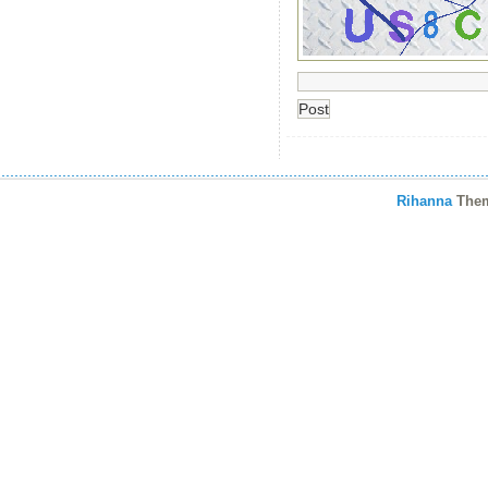
Rihanna
The