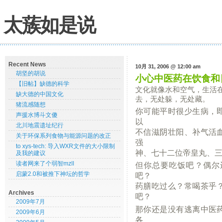
太蔟如是说
Recent News
10月 31, 2006 @ 12:00 am
胡坚的胡说
小心中医药在饮食和
【旧帖】缺德的科学
文化就像水和空气，生活
缺大德的中国文化
去，无处躲，无处藏。
猪流感随想
你可能平时很少生病，
声援水博斗文傻
以
北川地震遗址纪行
不信滋阴壮阳、补气活
关于环保系列食物与能源问题的改正
强
to xys-tech: 导入WXR文件的大小限制
神、七十二位帝皇丸、
及我的建议
读者网来了个弱智mzll
但你总要吃饭吧？偶尔
启蒙2.0和被推下神坛的哲学
吧？
药膳吃过么？常喝茶乎
Archives
吧？
2009年7月
那你还是没有逃离中医
2009年6月
各