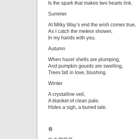
Is the spark that makes two hearts link.
Summer
At Milky Way’s end the wish comes true,
As I catch the meteor shower,
In my hands with you.
Autumn
When hazel shells are plumping,
And pumpkin gourds are swelling,
Trees fall in love, blushing.
Winter
A crystalline veil,
A blanket of clean pale,
Hides a sigh, a buried tale.
春