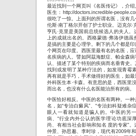
最近找到一个网页叫《名医传记》，介绍
医生：http://doctors.incredible-pe
很吃了一惊。上面列的所谓名医，没有几
伦斯·南丁格尔开创了护士职业。迈克尔·
亨氏·克里是美国前总统候选人的夫人。
上的成就出名的。西格蒙德·弗洛伊德虽
是搞的主要是心理学。剩下的几个都是印
个网页在印度。西医里最有名的名医，应
名疾病的人。譬如阿茲海默症、帕金森病
认、描述了某个特别的疾病而名垂青史。
找到或发明了某种疗法的，如发现青霉素
再有就是手巧，手术做得好的医生，如最
外科医生本·卡森。有意思的是，西医里没
而出名，也没有什么名医能治所有的病。
中医恰好相反。中医的名医有两种。一种
名，如“专治白癜风”、“专治妇科疑难杂
眼人一看就知道是骗人的。中医的另
病、“行业内外公认的医学理论功底深
尚、有相当社会影响和知名 度的专家”
仲景、孙思邈、李时珍，现代有2009年和2