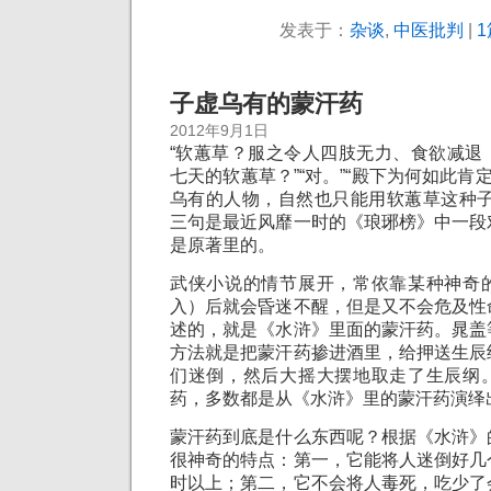
发表于：
杂谈
,
中医批判
|
1
子虚乌有的蒙汗药
2012年9月1日
“软蕙草？服之令人四肢无力、食欲减退
七天的软蕙草？”“对。”“殿下为何如此肯
乌有的人物，自然也只能用软蕙草这种子
三句是最近风靡一时的《琅琊榜》中一段
是原著里的。
武侠小说的情节展开，常依靠某种神奇
入）后就会昏迷不醒，但是又不会危及性
述的，就是《水浒》里面的蒙汗药。晁盖
方法就是把蒙汗药掺进酒里，给押送生辰
们迷倒，然后大摇大摆地取走了生辰纲
药，多数都是从《水浒》里的蒙汗药演绎
蒙汗药到底是什么东西呢？根据《水浒》
很神奇的特点：第一，它能将人迷倒好几
时以上；第二，它不会将人毒死，吃少了