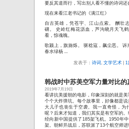
要反其道而行，写出别人看不懂的诗词还
现在来看江老书记的《满江红》
自古英雄，凭苍宇、江山点索。 酬壮
礴。 史岭红梅花沥血，芦沟晓月天飞鹤
看，惊魂魄。
歌颍上，旗旆烁。 驱稔寇，飙尘恶。 
春水绿杨 ...
发表于：
诗词
,
文学艺术
|
1
韩战时中苏美空军力量对比的
2019年7月19日
看讲抗美援朝的电影，印象深刻的就是美
个个大炸弹坑。每个故事里，好像都是说
大儿子也丧生于空袭。我一直奇怪，为
呢？后来才知道，我们其实是有空军的。
经向新中国提供了185架飞机。1950年
架。朝鲜开战后，苏联派了13个航空师