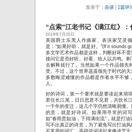
发表于：
杂谈
|
1篇评论
“点索”江老书记《满江红》
2019年7月25日
美国爵士乐黑人作曲家、表演家艾灵
是：“如果好听，就是好。”(If it sounds good
多文学艺术作品都是这样，判断好坏不需
接问它是否好听、好看、给人以共鸣。剩
去解释就行了。当然如果一个作品领先
受。不过，这个世界遥遥领先于时代的天
多数晦涩难懂的作品都是作者水平不够
人。
好的诗词，第一个要求就是要读起来琅琅
君住长江尾，日日思君不见君，共饮长江
一千年的变迁，这几个字仍然清晰易懂。
的意，就是好诗词。如果用寻常的词
如“春雨贵如油，下得满街流”，就是打
写不出真正的诗意，为了避免写出打油风
不常用的词汇，弄得诗词读起来像读咒文