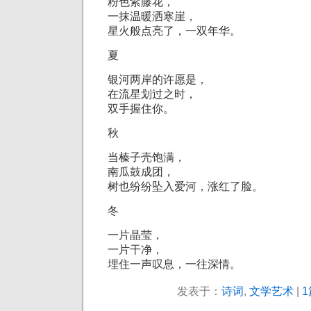
粉色紫藤花，
一抹温暖洒寒崖，
星火般点亮了，一双年华。
夏
银河两岸的许愿是，
在流星划过之时，
双手握住你。
秋
当榛子壳饱满，
南瓜鼓成团，
树也纷纷坠入爱河，涨红了脸。
冬
一片晶莹，
一片干净，
埋住一声叹息，一往深情。
发表于：
诗词
,
文学艺术
|
1