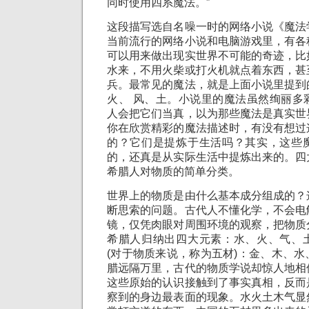
同时使用四系魔法。”
这段描写选自名噪一时的网络小说《魔法
当前流行的网络小说和电脑游戏里，有各
可以用来做出现实世界不可能的奇迹，比
水来，不用火柴或打火机就点着东西，甚
兵。最常见的魔法，就是上面小说里提到
火、 风、土。小说里的魔法虽然绚丽多
人会把它们当真，以为那些魔法是真实世
你在欣赏精彩的魔法描述时，有没有想过
的？它们是提炼于生活吗？其实，这些
的，还真是从实际生活中提炼出来的。四
希腊人对物质的简单分类。
世界上的物质是由什么基本成分组成的？
断思索的问题。古代人不懂化学，不会电
镜，仅凭肉眼对周围环境的观察，把物质
希腊人归纳出四大元素：水、火、气、
(对于物质来说，称为五材)：金、木、
腊远隔万里，古代的物质学说却惊人地相
这些原始的认识接触到了事实真相，反而
察到的身边最表面的现象。水火土木气显