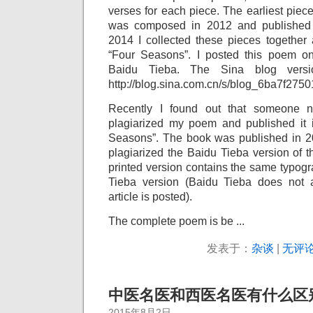
verses for each piece. The earliest pie
was composed in 2012 and published 
2014 I collected these pieces togethe
“Four Seasons”. I posted this poem o
Baidu Tieba. The Sina blog versio
http://blog.sina.com.cn/s/blog_6ba7f275
Recently I found out that someone n
plagiarized my poem and published it i
Seasons”. The book was published in 201
plagiarized the Baidu Tieba version of 
printed version contains the same typogr
Tieba version (Baidu Tieba does not a
article is posted).
The complete poem is be ...
发表于：
杂谈
|
无评论
中医名医和西医名医有什么区
2015年8月2日