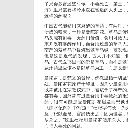
了只会多昏迷些时候，不会死亡；第三，
浒》里只需要将冷水泼在昏迷的人头上，
这样的药呢？
中国古代能够用来麻醉的草药，有两种。
研成的粉末，一种是曼陀罗花。草乌是传
乌头碱有剧毒，无药用价值，食用可致人
末并没有麻醉作用，而食用过量的草乌人
南产的紫草乌中提炼出紫草乌碱，被发现
但是这是近代的发现，古人并不知道，
乌。古代医书里写的都是草乌，而不是紫
蒙汗药里应该不是以草乌为主，而是以曼
曼陀罗，是梵文的音译，佛教里指一切圣
处。曼陀罗花原产于印度，因为少量食用
以常被用在宗教仪式中，被赋予了神奇的
都有毒，国外常有过量食用中毒致死的报
药，很有可能是受曼陀罗花启发而想象
《涑水记闻》中写道：“杜杞字伟长，为
反，杞以金帛、官爵诱出之，因为设宴，
尽杀之。”这里杜杞用曼陀罗酒来杀人，
而把人毒死的问题。