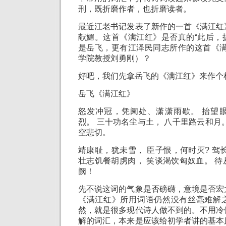
刑，既折磨作者，也折磨读者。
最近江老书记发表了新作的一首《满江红
献媚。这首《满江红》是否真的“此后，
是岳飞，更有江泽民同志所作的这首《满
学院教授刘勇刚）？
好吧，我们先拿岳飞的《满江红》来作个
岳飞《满江红》
怒发冲冠，凭阑处、潇潇雨歇。 抬望
烈。 三十功名尘与土， 八千里路云和月
空悲切。
靖康耻，犹未雪， 臣子恨，何时灭? 驾
壮志饥餐胡虏肉， 笑谈渴饮匈奴血。 
阙！
先不说这词的气象是否磅礴，意境是否宏
《满江红》所用词语仍然没有丝毫难解
然，就是很多现代诗人做不到的。不用冷
解的词汇，本来是应该给初学者讲的基本