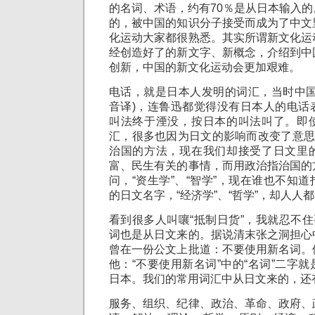
的名词、术语，约有70％是从日本输入
的，被中国的知识分子接受而成为了中文
化运动大家都很熟悉。其实所谓新文化运
经创造好了的新文字、新概念，介绍到中
创新，中国的新文化运动会更加艰难。
电话，就是日本人发明的词汇，当时中国叫德
音译)，连鲁迅都觉得没有日本人的电话
叫法终于湮没，按日本的叫法叫了。即
汇，很多也因为日文的影响而改变了意思
治国的方法，现在我们却接受了日文里
富、民生有关的事情，而用政治指治国的
问，“资生学”、“智学”，现在谁也不知
的日文名字，“经济学”、“哲学”，却人人
看到很多人叫嚷“抵制日货”，我就忍不住
词也是从日文来的。据说清末张之洞担心
曾在一份公文上批道：不要使用新名词。
他：“不要使用新名词”中的“名词”二字
日本。我们的常用词汇中从日文来的，还
服务、组织、纪律、政治、革命、政府、