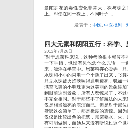
曼陀罗花的毒性变化非常大，株与株之
上。即使在同一株上，不同叶子 ...
发表于：
中医
,
中医批判
|
四大元素和阴阳五行：科学、
2012年7月26日
“对于恩莱科来说，这种考验根本就算不
一下手指，也没有见他念什么咒语，一
来，漂浮在半空中。恩莱科存心卖弄，只
水珠和小小的闪电一个个跳了出来，飞舞
只见水珠被火焰映照得通明透亮，犹如一
满空飞舞的小电珠更为这美丽的景象添加
到眼前这副景象，所有人都惊呆了，不过
不完全相同。对于那些不了解魔法的人来
仅是相当漂亮的表演而已。但是对于那位
赞叹这么简单了，那是极度的震惊。因为
仅仅是比较出色的把戏，却需要水、火、
有可能做到，而她从来没有听说过这个世