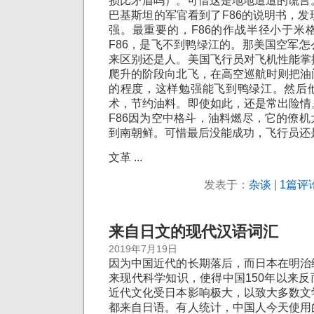
损比矛盾吗）。可惜这是地地道道的谎言
巴基斯坦的军官看到了F86的说明书，发
强。最重要的，F86的作战半径小于米
F86，是飞不到鸭绿江的。那美国空军
来区别还是人。美国飞行员对飞机性能掌
爬升的阶段向北飞，在高空巡航时则把油
的程度，这样勉强能飞到鸭绿江。然后
术，节约油料。即使如此，还是常出险情
F86因为空中格斗，油料燃尽，它的僚
到南朝鲜。可惜最后没能成功，飞行员还
文革 ...
发表于：
杂谈
|
1篇评论
来自日文的现代汉语词汇
2019年7月19日
因为中国近代的长期落后，而日本在明治
来现代科学知识，使得中国150年以来
近代文化受日本影响极大，以致大多数文
都来自日语。有人统计，中国人今天使用