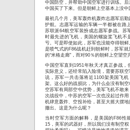
中国防空，并帮助中国空军进行训练。后
中国买了下来。但是朝鲜上空基本上没中
最初几个月，美军轰炸机轰炸志愿军后勤
护航。志愿军运输的车辆一半都被在路上
苏联派64航空军装扮成志愿军参战。苏
时最先进的飞机，美国的螺旋桨飞机不
亏。可是即使如此，苏军也没能夺得朝鲜
是喷气式的F86战机赶到朝鲜时，苏军
的“米格走廊”，而对90％的朝鲜上空望空
中国空军直到1951年秋天才真正参战
实际意义，还经常陷入险境，需要苏联空
说，苏军一共击落将近1100架美国飞机
架。这么好的战损比，为什么会没有制空
空苏军有局部空中优势，美军飞机不敢来
次战役中，中苏的空军一次也没起过作用
机肆意轰炸、空投补给，甚至大摇大摆地
撤出。这是为什么呢？
当时空军方面的解释，是美国的F86性
15，美军的武器好，所以我们没有制空