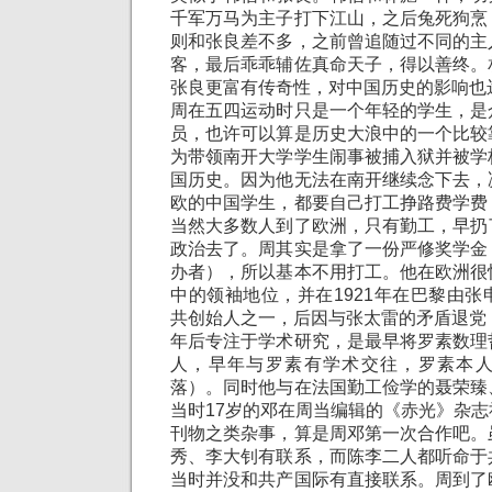
千军万马为主子打下江山，之后兔死狗烹
则和张良差不多，之前曾追随过不同的主
客，最后乖乖辅佐真命天子，得以善终。
张良更富有传奇性，对中国历史的影响也
周在五四运动时只是一个年轻的学生，是
员，也许可以算是历史大浪中的一个比较
为带领南开大学学生闹事被捕入狱并被学
国历史。因为他无法在南开继续念下去，
欧的中国学生，都要自己打工挣路费学费
当然大多数人到了欧洲，只有勤工，早扔
政治去了。周其实是拿了一份严修奖学金
办者），所以基本不用打工。他在欧洲很
中的领袖地位，并在1921年在巴黎由
张
共创始人之一，后因与张太雷的矛盾退党
年后专注于学术研究，是最早将罗素数理
人，早年与罗素有学术交往，罗素本
落）。同时他与在法国勤工俭学的聂荣臻
当时17岁的邓在周当编辑的《赤光》杂
刊物之类杂事，算是周邓第一次合作吧。
秀、李大钊有联系，而陈李二人都听命于
当时并没和共产国际有直接联系。周到了