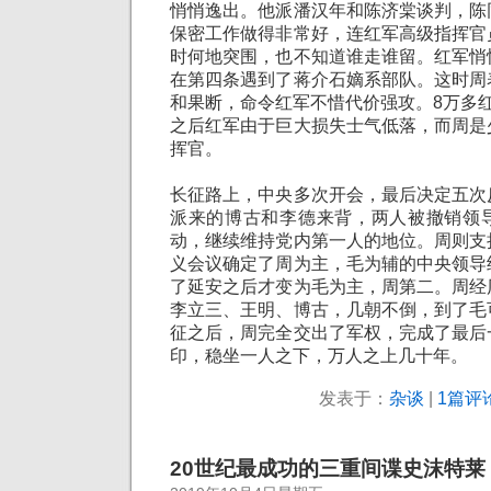
悄悄逸出。他派潘汉年和陈济棠谈判，陈
保密工作做得非常好，连红军高级指挥官
时何地突围，也不知道谁走谁留。红军悄
在第四条遇到了蒋介石嫡系部队。这时周
和果断，命令红军不惜代价强攻。8万多
之后红军由于巨大损失士气低落，而周是
挥官。
长征路上，中央多次开会，最后决定五次
派来的博古和李德来背，两人被撤销领
动，继续维持党内第一人的地位。周则支
义会议确定了周为主，毛为辅的中央领导
了延安之后才变为毛为主，周第二。周经
李立三、王明、博古，几朝不倒，到了毛
征之后，周完全交出了军权，完成了最后
印，稳坐一人之下，万人之上几十年。
发表于：
杂谈
|
1篇评论
20世纪最成功的三重间谍史沫特莱