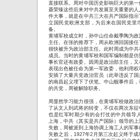
直接联系。周对中国历史影响巨大的第一
聂荣臻这些后来对中共发展至关重要的人
件大事，就是在中共三大在共产国际指示
立国民党欧洲支部，为后来在国民党里
备。
黄埔军校成立时，孙中山任命戴季陶为政
主任。
在张的推荐下，周从欧洲回国接任
很快被升为政治部主任。此时周成为中共
成员。当时的黄埔军校和国军编制都是仿
事长官还有政委。因周是政治部主任，又
表现出色被任命为第一军政委，他利用权
安插了大量共党政治官员（此举违反了国
的南昌起义埋下了伏笔。中山舰事件后，
的共党，周被解除职务。
周显然学习能力很强，在黄埔军校做政治
了从文人到武将的转变，不仅在两次东征
也是红军时期少有的会打仗的中共领导人
上海，中共（其实是共产国际）领导的上
失败，周被派到上海协调上海工人的军事
失败之后，1927年2月第三次起义终于