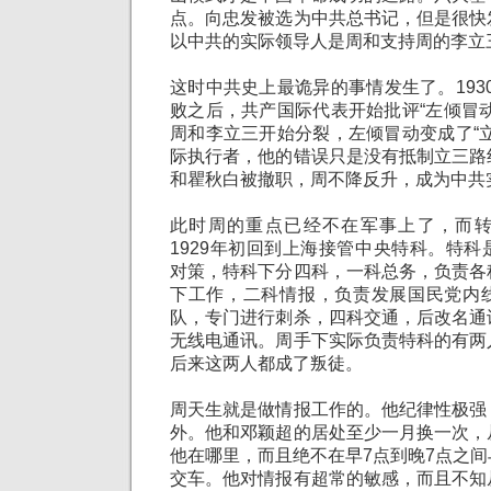
点。向忠发被选为中共总书记，但是很快
以中共的实际领导人是周和支持周的李立
这时中共史上最诡异的事情发生了。1930
败之后，共产国际代表开始批评“左倾冒
周和李立三开始分裂，左倾冒动变成了“
际执行者，他的错误只是没有抵制立三路
和瞿秋白被撤职，周不降反升，成为中共
此时周的重点已经不在军事上了，而
1929年初回到上海接管中央特科。特
对策，特科下分四科，一科总务，负责各
下工作，二科情报，负责发展国民党内
队，专门进行刺杀，四科交通，后改名通
无线电通讯。周手下实际负责特科的有两
后来这两人都成了叛徒。
周天生就是做情报工作的。他纪律性极强
外。他和邓颖超的居处至少一月换一次，
他在哪里，而且绝不在早7点到晚7点之
交车。他对情报有超常的敏感，而且不知