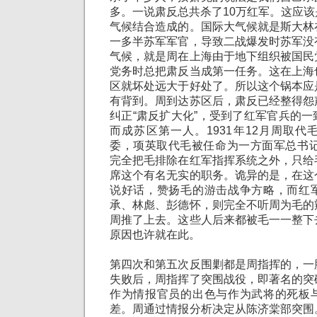
多。一说肃反总共杀了10万红军。这应
气候结合造成的。国际大气候就是斯大林
一多半苏军军官，导致二战爆发时苏军没
气候，就是周在上海由于地下组织被国民
党务时总把肃反当成第一任务。这在上海
区就坏处远大于好处了。所以这个锅本应
有背到。周到达苏区后，肃反已经整得怨
纠正“肃反扩大化”，受到了红军官兵的
而成苏区第一人。1931年12月周取
委，项英取代毛被任命为一方面军总书记
完全把毛排除在红军指挥系统之外，只给
席这个有名无实的职务。诡异的是，在这
说好话，赞扬毛的游击战争方略，而红
承、林彪、彭德怀，则完全不听周为毛的
周推了上去。这些人后来都被毛一一整下
原因也许就在此。
第四次和第五次反围剿都是周指挥的，一
失败后，周指挥了突围战役，即著名的突
作为情报官员的出色与作为武将的死板
差。周通过情报分析决定从陈济棠部突围