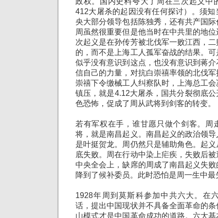
政权。国内史料夸大了周在三次起义中
412大屠杀的起因没有任何探讨）。须
央大部分领导包括陈独秀，还有共产国际
周虽然很重要但是他当时在中共里的地位
次起义是在孙传芳被北伐军一败江西，二
的，而不是上海工人孤军奋战的结果。可
似乎没有意识到这点，也没有意识到蒋介
信自己的力量，对抗白崇禧率领的北伐军
崇禧下令缴械工人纠察队时，上海总工会
镇压，就是4.12大屠杀，国共分裂彻底
色恐怖，促成了周从武将到剑客的转变。
若有军权在手，谁甘愿只做个剑客。周
将，就是南昌起义。南昌起义的政治领导
是叶挺贺龙。周仍然只是辅助角色。起义
底失败。周在行动中染上疟疾，失败后被
中央全会上，缺席的周成了南昌起义失败
降到了候补委员。此时恐怕是周一生中最
1928年周到莫斯科参加中共六大。在
话，提出中国现状并不具备全面革命的条
山模式才是中国革命成功的道路。六大基