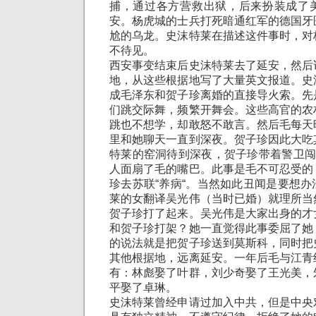
捕，通过各方营救出狱，后来扮装成了
安。杨虎城的士兵打死暗通红军的德国牙
尬的乌龙。史沫特莱在描述这件事时，对
不待见。
西安事变结束后史沫特莱去了延安，然后
地，从这些根据地写了大量英文报道。史
成毛泽东和贺子珍离婚的直接导火索。先
们跳交际舞，频繁开舞会。这些高官的农
跳也不想学，却敢怒不敢言。然后毛每天
里和她聊天一直到深夜。贺子珍因此大吃
特莱的窑洞待到深夜，贺子珍带着警卫闯
人面扇了毛的嘴巴。此事是毛不可忍受的
珍去苏联“养病“。当然如此丑闻是要想
莱的女翻译吴光伟（当时已婚）就理所当
贺子珍打了起来。吴光伟是大家出身的才
和贺子珍打架？她一直觉得此事委屈了她
的说法就是把贺子珍送到莫斯科，同时把
其他根据地，远离延安。一年后毛与江青
有：林彪娶了叶群，刘少奇娶了王光美，
平娶了卓琳。
史沫特莱曾经申请过加入中共，但是中央