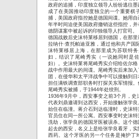
政府的追捕，印度独立领导人纷纷逃往墨
成了在美国推动印度独立的一个重要棋子
捕，美国政府指控她是德国间谍。她用自
年半时间迫使美国政府撤销这些指控，并
德阴谋案中被起诉的印独领导人打官司。
德国战败后史沫特莱移居到德国，在那里
拉纳什·查托帕迪亚雅，通过他和共产国际
沫特莱移居上海，在那里成为苏联特务
妇，结识了尾崎秀实（一说她同时是
妇）。史沫特莱将尾崎秀实介绍给佐尔格
战中作用最大的间谍。尾崎秀实后来加入
团，在侵华和太平洋战争中可以接触到日
担任满铁调查部职务时打探关东军情报。
尾崎秀实被捕，于1944年处绞刑。
1936年9月中，西安事变之前3个月，
代表刘鼎邀请到达西安，开始接触张学良
始住在临潼。蒋介石到达临潼时，史沫特
官员住在同一所公寓。西安事变时史沫特
洗劫，张学良的德国牙医被误杀。这个德
起去的西安，名义上是给张学良看牙，实
西药。这个牙医的另一个任务是掩护丁