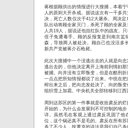
蒋根据顾供出的情报进行大搜捕，本着宁
人的原则大开杀戒。据说这次有一千多共
决，死亡人数仅次于412大屠杀。周决
队出动将顾全家灭门，杀死了顾的全家及
人共19人，据说还包括红队中的战友。
侄子免遭毒手。顾的反报复是到南京监
森，导致两人被处决。顾自己也没活多长
新共产党被蒋介石枪毙。
此次大搜捕中一个没逃出去的人就是向忠
逃出去的，但他决定离开上海前到情妇那
被捕。向并没有立即叛变，但是在酷刑折
一点点把所知情报都说了出来。中统在把
榨出来之后，把向忠发处决了。向的叛变
组织雪上加霜。中央机关全部转移到江西
周到达苏区的第一件事就是收拾肃反的烂
开始的，为什么会发展到不可控制的地步
详。虽然毛在客观上通过肃反巩固了他
位，这个锅还真不是毛的。肃反在所有苏
杀了不少人，按萧克的说法是我们自己杀