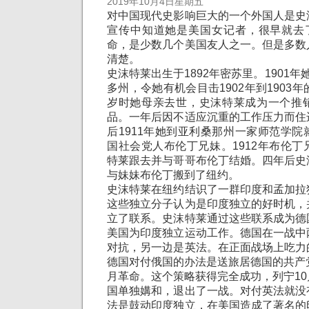
2019年10月4日星期五
对中国现代史影响巨大的一个外国人是史
宣传中知道她是美国女记者，很早就去了
命，是少数几个美国友人之一。但是多数
清楚。
史沫特莱出生于1892年密苏里。1901
多州，令她有机会目击1902年到1903
岁时她母亲去世，史沫特莱成为一个推
品。一年后因不适应沉重的工作压力而住
后1911年她到亚利桑那州一家师范学
国社会党人布伦丁兄妹。1912年布伦
特莱跟去并与哥哥布伦丁结婚。四年后史
与妹妹布伦丁搬到了纽约。
史沫特莱在纽约结识了一群印度和孟加拉
这些独立分子认为是印度独立的好时机，
立了联系。史沫特莱通过这些联系成为德
美国为印度独立运动工作。德国在一战中
对抗，另一边是英法。在正面战场上吃力
德国对付俄国的办法是送旅居德国的共产
月革命。这个策略获得完全成功，列宁1
国单独媾和，退出了一战。对付英法就没
法是鼓动印度独立，在美国造成了著名的