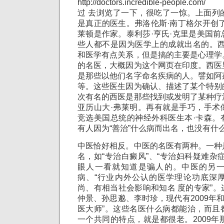
http://doctors.incredible-people.com/
过 去浏览了一下，很吃了一惊。上面列
是真正的医生。弗洛伦斯·南丁格尔开创
莱顿是作家。泰利莎·亨氏·克里是美国
些人都不是因为医学上的成就出名的。西
和医学有点关系，但是搞的主要是心理学
的名医，大概因为这个网页在印度。西医
是那些以他们名字命名疾病的人。譬如阿
等。这些医生因为确认、描述了某个特别
次有名的西医是那些找到或发明了某种疗
亚历山大·弗莱明。再有就是手巧，手术
竞选美国总统的神经外科医生本·卡森。
有人因为“善治”什么病而出名，也没有什
中医恰好相反。中医的名医有两种。一种
名，如“专治白癜风”、“专治妇科疑难杂
眼人一看就知道是骗人的。中医的另
病、“行业内外公认的医学理论功底深
尚、有相当社会影响和知名 度的专家”
仲景、孙思邈、李时珍，现代有2009年和2
医大师”。这些名医什么病都能治，而且
一个共同的特点，就是都很老。2009年