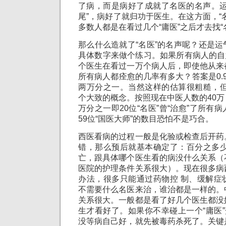
了病，而是病好了成就了名医的名声。运
尾”，病好了就归功于医生。在这方面，“
多数人都是在看过几个“庸医”之后才去找“
那么什么造就了“名医”的名声呢？还是
具体数字来做个练习。如果所有病人的自愈
个医生在看过一万个病人后，即使他从来
所有病人都痊愈的几率有多大？答案是0.999^1
两万分之一。当然这样的估算很粗糙，但
个大致的概念。按照现在中医人数的40
万分之一即20位“名医”曾“治愈”了所有
59位“国医大师”的数目恐怕不是巧合。
西医看病的过程一般是化验或检查后开药
错，那么预后就基本确定了：百分之多少
亡，跟具体哪个医生看的病没什么关系（
医院的护理条件关系很大）。现在很多病
办法，很多只能通过药物控 制、缓解症
不需要什么名医来治，谁治都是一样的。
关系很大。一般都是看了好几个医生都没
生才看好了。如果你不幸碰上一个“庸医”
没等病自己好，就先被毒药杀死了。关键