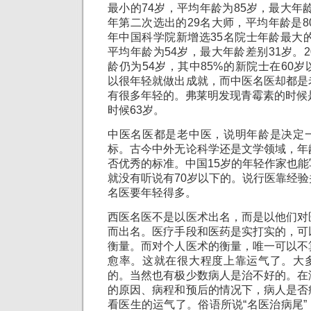
最小的74岁，平均年龄为85岁，最大年龄
年第二次选出的29名大师，平均年龄是80
年中国科学院新增选35名院士年龄最大的
平均年龄为54岁，最大年龄差别31岁。2
龄仍为54岁，其中85%的新院士在60
以很年轻就做出成就，而中医名医却都是
有很多年轻的。弗莱明发现青霉素的时候
时候63岁。
中医名医都是老中医，说明年龄是决定
标。古今中外无论科学还是文学领域，年
否优秀的标准。中国15岁的年轻作家也
就没有听说有70岁以下的。说行医靠经
名医要年轻得多。
西医名医不是以医术出名，而是以他们对
而出名。医疗手段和医药是实打实的，可
衡量。而对个人医术的衡量，唯一可以不
愈率。这就在很大程度上靠运气了。大
的。当然也有极少数病人是治不好的。在
的原因、病程和预后的情况下，病人是否
看医生的运气了。俗语所说“名医治病尾