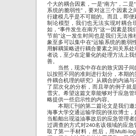
个大的耦合因素，一是“南方”，二是“
系统的脆弱性”，要对这三个因素之
行建模几乎是不可能的。而且，即便
制论模型，我们也无法实现对耦合
如，“事件发生在南方”这一因素是我
节前”这一发生时间也是我们无法推
象至多可以集中在“运输系统的脆弱
用解耦策略进行耦合要素之间关系处
者说，至少在定量化的处理方法上我
善。
当然，现实中存在的致灾因子间
以按照不同的准则进行划分，本期的
件耦合机理的研究》从耦合的内涵与
了层次化的分析，而且举的例子就是
雪灾。希望这篇文章能够对于应急管
略提供一些启示性的内容。
本期汇刊的第二篇论文是我们邀
海事大学交通运输学院的张欣博士，
当船舶出现溢油事故后的应急管理者
过调查的方式对240名该领域的应
取了第一手材料，然后，用Multi-lo