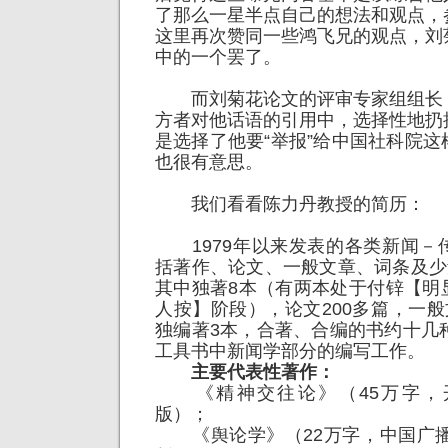
了那么一星半点自己的想法和观点，
这里再次赞同一些鸿飞兄的观点，刘
中的一个罢了。
而刘菊花论文的评审专家组组长
方者对他话语的引用中，选择性地扔
是选择了他要“举报”给中国社科院
也很有意思。
我们看看陈力丹教授的简历：
1979年以来发表的各类新闻－
括著作、论文、一般文章、词条及少
其中独著8本（有两本处于付锌【明显
人按】阶段），论文200多篇，一般
独编著3本，合著、合编的书约十几
工具书中新闻学部分的编写工作。
主要代表性著作：
《精神交往论》（45万字，开
版）；
《舆论学》（22万字，中国广播电