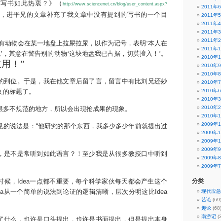
对写书如此热衷？
》（
http://www.sciencenet.cn/blog/user_content.aspx?
2011年
，进平兄的文章补充了我文章中没有提到的写书的一个目
2011年
2011年
2011年
2011年
有动物会在某一地盘上拉屎拉尿，以作为记号，表明‘本人在
2011年
地’，其意在警告别的动物‘这块地盘我已占据，切莫擅入！’。
2010年
用！”
2010年
2010年
到位。于是，我在他文章后留了言，留言中有比刘兄还妙
2010年
文的标题了。
2010年
2010年
2010年
多不规范的地方，所以会出现抢成果的现象。
2010年
2009年
说法是：“他研究的那个东西，我多少多少年前就提出过
2009年
2009年
2009年
是不是常听到如此语言？！至少我是从很多教授口中听到
2009年
2009年
，Idea一点都不重要，每个科学家伙每天都会产生这个
分类
ea从一个简单的说法到论证的逻辑清晰，层次分明这比Idea
现代应急
艺论
(69
趣论
(68
南游记
(3
什么，也许是口头提出，也许是书面提出，但是提出本身