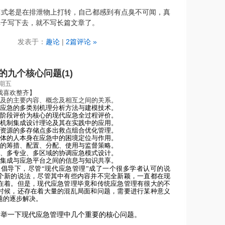
老是在排泄物上打转，自己都感到有点臭不可闻，真
鼻子写下去，就不写长篇文章了。
发表于：
趣论
|
2篇评论 »
的九个核心问题(1)
星期五
我喜欢整齐】
及的主要内容、概念及相互之间的关系。
应急的多类别机理分析方法与建模技术。
阶段评价为核心的现代应急全过程评价。
机制集成设计理论及其在实践中的应用。
资源的多存储点多出救点组合优化管理。
体的人本身在应急中的困境定位与作用。
的筹措、配置、分配、使用与监督策略。
、多专业、多区域的协调应急模式设计。
集成与应急平台之间的信息与知识共享。
导下，尽管“现代应急管理”成了一个很多学者认可的说
个新的说法，尽管其中有些内容并不完全新颖，一直都在现
在着。但是，现代应急管理毕竟和传统应急管理有很大的不
时候，还存在着大量的混乱局面和问题，需要进行某种意义
题的逐步解决。
一下现代应急管理中几个重要的核心问题。