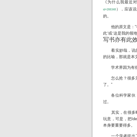
《
为什么我最近
），应该说
id=266348
的。
他的原文是：“
此’或‘这是我的领
写书亦有此效
着实妙哉，说的
的比喻，那就是本
学术界因为有很
怎么抢？很多见的
了。”
各位科学家伙，
过。
其实，在很多时候
玩意，可是，把Id
本身要重要得多。
一个学者提出了