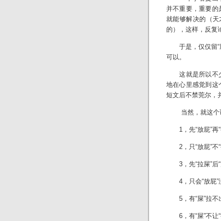
并不重要，重要的
就能够解决的（天
的），这样，反复
于是，仅仅留“屁
可以。
这就是所以不少
地在心里感觉到这
短文后不禁莞尔，
当然，就这个话
1，先“放屁”再“
2，只“放屁”不“
3，先“拉屎”后“
4，只会“放屁”没
5，有“屎”拉不
6，有“屎”不让“