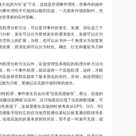
最大化的方向“走”下去，这就是所谓事件理性；而事件的操作
到事件理性不可能得以顺利完成，一方面有环境的制约，另
急管理者的应对策略。
机理分析方法，可以是对事件的发生、发展、演化这三个
行分析，发生可以分为突然发生和逐渐发生，发展可以分为
在空间上的扩展，当然，也可以从另外一个角度分为短暂发
断发展；而演化则可以分为转化、耦合、衍生和蔓延等几种
机理分析方法以外，应急管理也有相应的机理分析方法与
说，有一个事件机理，就应该有一个应急机理，这样，才能
的应急研究和实践有了最本质化的依托，否则，就说明我们
无能为力呢，更难以在实践中做到有的放矢。
机理，事件发生后会出现“信息高度缺失”，那么，应急的
速组建信息网络”以应对。汶川地震后出现了信息静默现象，可
质性表现了，这就需要在应急的时候考虑从GPS、GIS、RS
息搜集手段到立刻在当地空投通信基站以恢复通信联络等多
，实现应急的的基本原则性对应，而不是一时束手无策，或