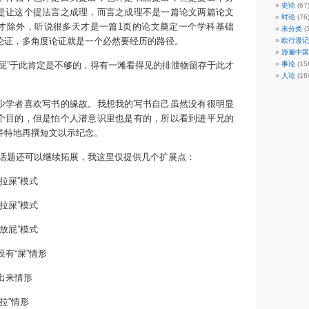
史论
(67
是让这个提法言之成理，而言之成理不是一篇论文两篇论文
时论
(76
才除外，听说很多天才是一篇1页的论文奠定一个学科基础
未分类
(
论证，多角度论证就是一个必然要经历的路径。
欧行漫记
游遍中国
”于此肯定是不够的，得有一滩看得见的排泄物留存于此才
事论
(15
人论
(16
学者喜欢写书的缘故。我想我的写书自己虽然没有很明显
个目的，但是怕个人潜意识里也是有的，所以看到进平兄的
并特地再撰短文以示纪念。
题还可以继续拓展，我这里仅提供几个扩展点：
拉屎”模式
拉屎”模式
放屁”模式
有“屎”情形
出来情形
拉”情形