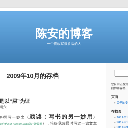
陈安的博客
一个喜欢写很多啥的人
2009年10月的存档
您目前正在
的博客存档
页面
是以“屎”为证
关于陈安
星期六
存档页
戏谑：写书的另一妙用
午撰写一妙文《
》
2012年
2012年
），恰好我凌晨时写过一篇文章
.cn/m/user_content.aspx?id=266387
2011年