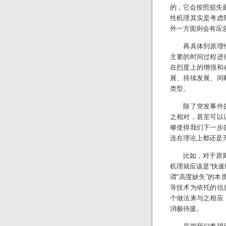
的，它会按照损失
性机理其实是考虑
外一方面则会有应
再具体到原理性
主要的时间过程进
在烈度上的增强和
展、持续发展、间
类型。
除了突发事件的
之相对，甚至可以
够使得我们下一步
连在理论上都还是
比如，对于原则性
机理就应该是“快
谓“高度缺失”的本
等技术为依托的信
个做法来与之相应
消极待援。