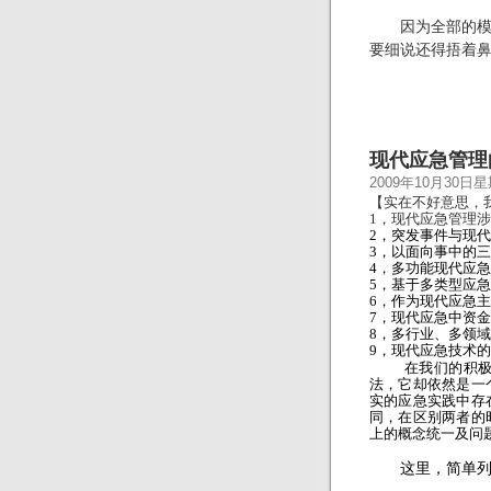
因为全部的模式
要细说还得捂着
现代应急管理
2009年10月30日
【实在不好意思，
1
，现代应急管理涉
2
，突发事件与现代
3
，以面向事中的三
4
，多功能现代应急
5
，基于多类型应急
6
，作为现代应急主
7，现
代应急中资金
8
，多行业、多领域
9
，现代应急技术的
在我们的积极倡
法，它却依然是一
实的应急实践中存
同，在区别两者的
上的概念统一及问
这里，简单列举