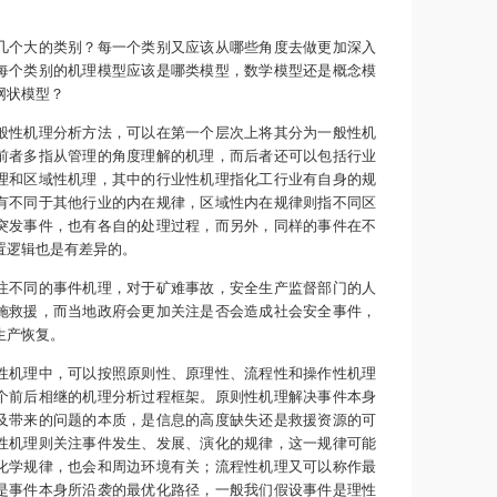
个大的类别？每一个类别又应该从哪些角度去做更加深入
每个类别的机理模型应该是哪类模型，数学模型还是概念模
网状模型？
性机理分析方法，可以在第一个层次上将其分为一般性机
前者多指从管理的角度理解的机理，而后者还可以包括行业
理和区域性机理，其中的行业性机理指化工行业有自身的规
有不同于其他行业的内在规律，区域性内在规律则指不同区
突发事件，也有各自的处理过程，而另外，同样的事件在不
置逻辑也是有差异的。
不同的事件机理，对于矿难事故，安全生产监督部门的人
施救援，而当地政府会更加关注是否会造成社会安全事件，
生产恢复。
机理中，可以按照原则性、原理性、流程性和操作性机理
个前后相继的机理分析过程框架。原则性机理解决事件本身
及带来的问题的本质，是信息的高度缺失还是救援资源的可
性机理则关注事件发生、发展、演化的规律，这一规律可能
化学规律，也会和周边环境有关；流程性机理又可以称作最
是事件本身所沿袭的最优化路径，一般我们假设事件是理性