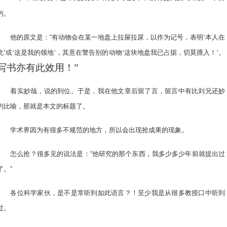
的。
他的原文是：“
有动物会在某一地盘上拉屎拉尿，以作为记号，表明‘本人在
此’或‘这是我的领地’，其意在警告别的动物‘这块地盘我已占据，切莫擅入！’。
写书亦有此效用！”
着实妙哉，说的到位。于是，我在他文章后留了言，留言中有比刘兄还妙
的比喻，那就是本文的标题了。
学术界因为有很多不规范的地方，所以会出现抢成果的现象。
怎么抢？很多见的说法是：“他研究的那个东西，我多少多少年前就提出过
了。”
各位科学家伙，是不是常听到如此语言？！至少我是从很多教授口中听到
过。