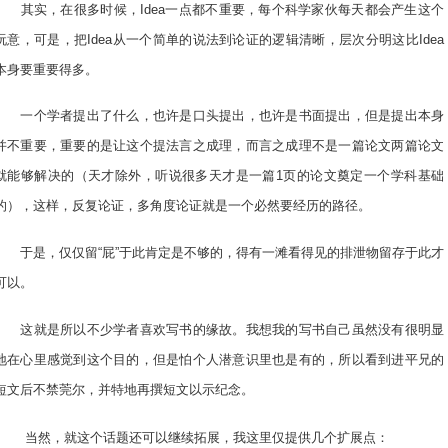
其实，在很多时候，Idea一点都不重要，每个科学家伙每天都会产生这个
玩意，可是，把Idea从一个简单的说法到论证的逻辑清晰，层次分明这比Idea
本身要重要得多。
一个学者提出了什么，也许是口头提出，也许是书面提出，但是提出本身
并不重要，重要的是让这个提法言之成理，而言之成理不是一篇论文两篇论文
就能够解决的（天才除外，听说很多天才是一篇1页的论文奠定一个学科基础
的），这样，反复论证，多角度论证就是一个必然要经历的路径。
于是，仅仅留“屁”于此肯定是不够的，得有一滩看得见的排泄物留存于此才
可以。
这就是所以不少学者喜欢写书的缘故。我想我的写书自己虽然没有很明显
地在心里感觉到这个目的，但是怕个人潜意识里也是有的，所以看到进平兄的
短文后不禁莞尔，并特地再撰短文以示纪念。
当然，就这个话题还可以继续拓展，我这里仅提供几个扩展点：