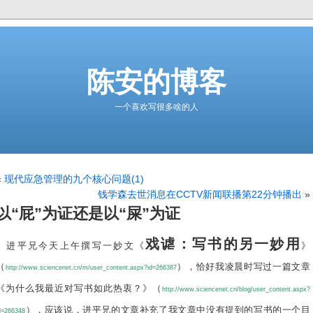
陈安的博客
一个喜欢写很多啥的人
«
现代应急管理的九个核心问题(1)
钱学森去世消息在CCTV新闻联播第22分钟播出
»
以“屁”为证还是以“屎”为证
戏谑：写书的另一妙用
进平兄今天上午撰写一妙文《
》
（
），恰好我凌晨时写过一篇文章
http://www.sciencenet.cn/m/user_content.aspx?id=266387
《
为什么我最近对写书如此热衷？
》（
http://www.sciencenet.cn/blog/user_content.aspx?
），应该说，进平兄的文章补充了我文章中没有提到的写书的一个目
d=266348