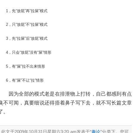
1，先“放屁”再“拉屎”模式
2，只“放屁”不“拉屎”模式
3，先“拉屎”后“放屁”模式
4，只会“放屁”没有“屎”情形
5，有“屎”拉不出来情形
6，有“屎”不让“拉”情形
因为全部的模式老是在排泄物上打转，自己都感到有点
臭不可闻，真要细说还得捂着鼻子写下去，就不写长篇文章
了。
此文于2009年10月31日星期六3:20 am发表于“
趣论
”分类下。您可