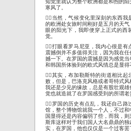
知觉里就认为整个欧洲都是和煦的阳
寒风了。
当然，气候变化里深刻的东西我
的欧洲处女旅时间刚好是五月的天气
眼的阳光下，我即便穿上正式的西
觉。
打眼看罗马尼亚，我内心很是有
震撼倒并不多值得关注，因为我在任
撼一下。在罗国的震撼是因为感觉当
和韩国所体验到的欧式风情总是显得
其实，布加勒斯特的街道相比起
败，但是，巴洛克风格或者哥特式风
我还是少见的缘故，总是有股壮观雄
觉也就造就了在罗国感受到的所谓老
罗国的历史有点乱，我还自己路
馆，整个博物馆就我一个人，不过和
国显得还是内容偏弱了些，而我，则
斯库这样对于我们国人大名鼎鼎的独
实，在罗国，他也仅仅是一个过客罢