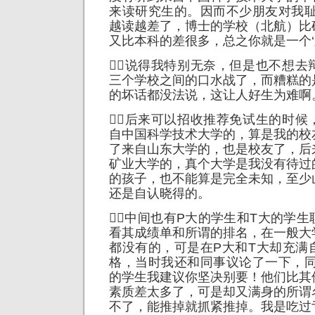
来读研究生的。因而不少朋友对我耻
越读越差了，博士的学校（北航）比
又比本科的差很多，总之你就是一个‘差
说得我特别无奈，但是也不想去
三个学校之间的口水战了，而糟糕的
的坏话都没法说，这让人好生为难啊
后来可以招收推荐免试生的时候
自中国科学技术大学的，算是我的校
了来自山东大学的，也是校友了，后
矿业大学的，真个大学是我没有待过
的孩子，也不能算是完全未知，至少
还是自认晓得的。
中间也有P大的学生和T大的学
看其成绩单和所谓的排名，在一般大
都没有的，可是在P大和T大却充满
格，当时我还和同事议论了一下，同
的学生我建议你坚决别要！他们比其
素质差太多了，可是却又满身的所谓
不了，能推掉就抓紧推掉。我是吃过