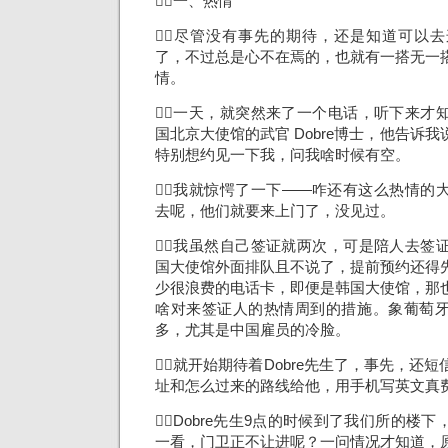
一、热情
尽管没有事先的期待，还是知道可以
了，不过总是心不在焉的，也就有一搭无一
情。
一天，就突然来了一个电话，听下来才
国北京大使馆的武官 Dobre博士，他告诉
特别想约见一下我，问我啥时候有空。
我就惊愕了一下——咋还有这么热情的
去呢，他们就要来上门了，没见过。
我虽然自己签证就两次，可是陪人去签
国大使馆外面排队且不说了，提前预约还得
少很浪费的电话卡，即便是韩国大使馆，那
啥对来签证人的热情周到的措施。象葡萄
多，尤其是中国雇员的冷脸。
就开始期待着Dobre先生了，事先，还
址和怎么过来的路线给他，用手机写英文真
Dobre先生9点的时候到了我们所的楼
一看，门卫正不让进呢？一问情况才知道，