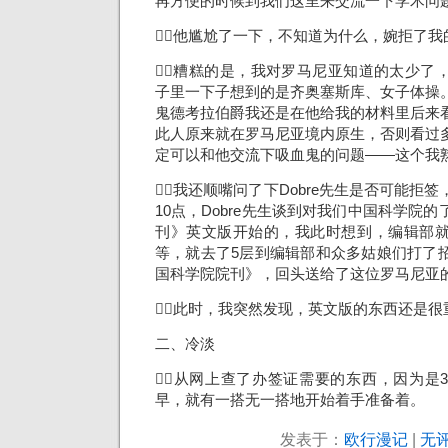
再方便的时候到我们这里来交流一下学术问
他尴尬了一下，不知道为什么，婉拒了我
糟糕的是，我对罗马尼亚知道的太少了
子里一下子想到的是齐奥塞斯库、女子体操
鬼德考拉伯爵我还是在他给我的材料里后来
此人原来就在罗马尼亚境内原生，否则看过
定可以和他交流下吸血鬼的问题——这个我
我还顺嘴问了下Dobre先生是否可能拒
10点，Dobre先生谈到对我们中国科学院
刊》英文版开始的，我此时想到，编辑部
等，就去了5层到编辑部和众多姑娘们打了
国科学院院刊》，回头送给了这位罗马尼亚
此时，我突然发现，英文版的东西还是很
二、冷淡
从网上查了办签证需要的东西，因为是
早，就有一搭无一搭地开始着手准备着。
发表于：
欧行漫记
|
无评