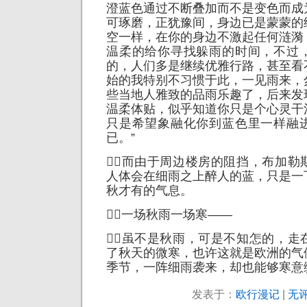
澄蓝色通过不断叠加而不是变色而成
可琢磨，正犹豫间，身边已是蒙蒙的
空一样，在你的身边不激起任何涟漪
温柔的给你寻找躲雨的时间，不过
的，人们多是继续优雅行路，甚至看
始的我特别不习惯于此，一见雨来，
些当地人雅致的品雨乐趣了，后来发
温柔体贴，似乎知道你只是个心灵干
只是希望象融化你到蓝色里一样融
已。”
而由于周边楼房的阻挡，布加勒
人体会在细雨之上醉人的蓝，只是一
秋才有的气息。
一场秋雨一场寒——
虽不是秋雨，可是不知怎的，走
了秋天的微寒，也许这就是欧洲的气
季节，一阵细雨袭来，却也能够寒意
发表于：
欧行漫记
|
无评