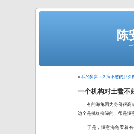
陈
一
«
我的舅舅：久病不愈的那次
一个机构对土鳖不
有的海龟因为身份很高或
边全是桃红柳绿的，很是惬
于是，惬意海龟看着有些