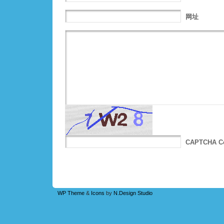
网址
CAPTCHA C
WP Theme
&
Icons
by
N.Design Studio