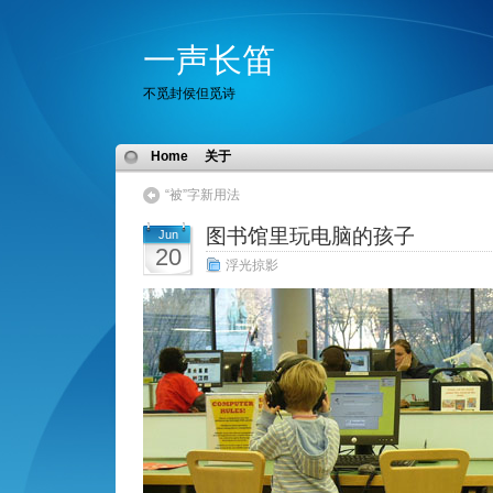
一声长笛
不觅封侯但觅诗
Home
关于
“被”字新用法
图书馆里玩电脑的孩子
Jun
20
浮光掠影