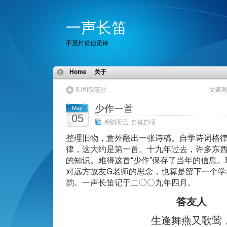
一声长笛
不觅封侯但觅诗
Home
关于
唱和浣溪沙
文豪
少作一首
May
05
押韵而已
,
自说自话
整理旧物，意外翻出一张诗稿。自学诗词格
律，这大约是第一首。十九年过去，许多东
的知识。难得这首“少作”保存了当年的信息
对远方故友G老师的思念，也算是留下一个学
韵。一声长笛记于二〇〇九年四月。
答友人
生逢舞燕又歌莺