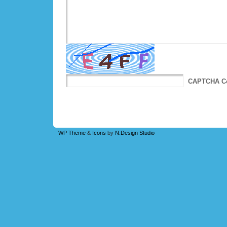
CAPTCHA C
WP Theme
&
Icons
by
N.Design Studio