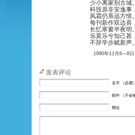
少小离家别古城
科技原非安逸事
风霜仍系远方情
每刊新作双边喜
长忆寒窗半夜明
乐莫乐兮知己甚
不辞学步赋新声
1990年11月6—8日
发表评论
名字
（必需
邮件
（不会
网址